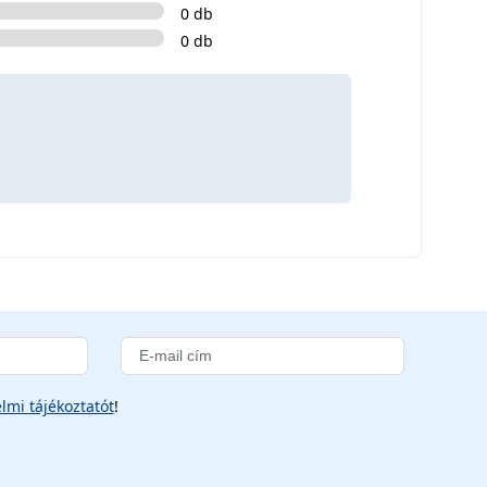
0 db
0 db
lmi tájékoztatót
!