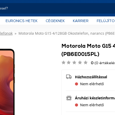
EURONICS HETEK
CÉGEKNEK
KARRIER
FELÚJÍT
lefonok
Motorola Moto G15 4/128GB Okostelefon, narancs (PB6E
Motorola Moto G15 4
(PB6E0015PL)
0
(0 értékelé
Házhozszállítással
Nem elérhető
Áruházi készletinform
Nem elérhető