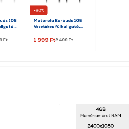
-20%
uds 105
Motorola Earbuds 105
llgató,
Vezetékes fülhallgató,
fekete
1 999 Ft
9 Ft
2 499 Ft
4GB
Memóriaméret RAM
2400x1080