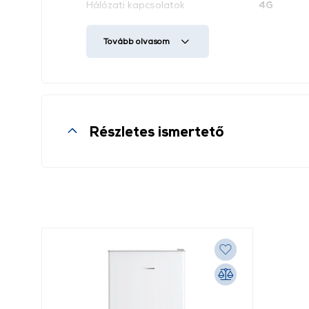
Hálózati kapcsolatok
4G
Súly
190 g
Tovább olvasom
Részletes ismertető