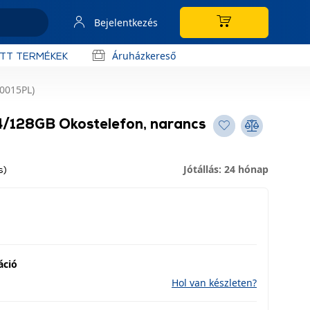
Bejelentkezés
Áruházkereső
OTT TERMÉKEK
0015PL)
/128GB Okostelefon, narancs
Jótállás: 24 hónap
s)
áció
Hol van készleten?