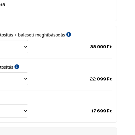
ető
iztosítás + baleseti meghibásodás
Jótállási
38 999 Ft
időszak
címke
tosítás
Jótállási
22 099 Ft
időszak
címke
Jótállási
17 699 Ft
időszak
címke