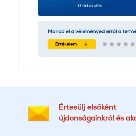
0 értékelés
Mondd el a véleményed erről a termé
Értékelem
Értesülj elsőként
újdonságainkról és akc