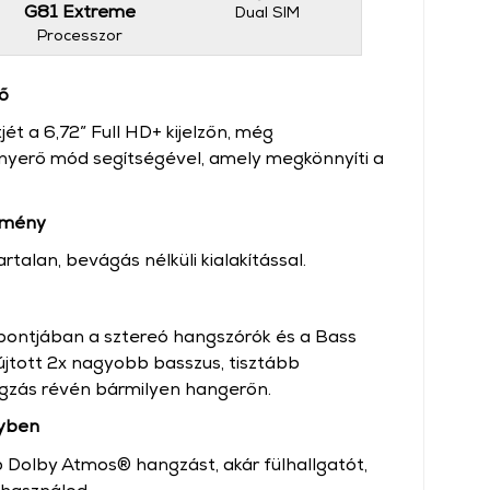
G81 Extreme
Dual SIM
Processzor
ő
jét a 6,72” Full HD+ kijelzőn, még
nyerő mód segítségével, amely megkönnyíti a
lmény
rtalan, bevágás nélküli kialakítással.
ontjában a sztereó hangszórók és a Bass
újtott 2x nagyobb basszus, tisztább
gzás révén bármilyen hangerőn.
nyben
 Dolby Atmos® hangzást, akár fülhallgatót,