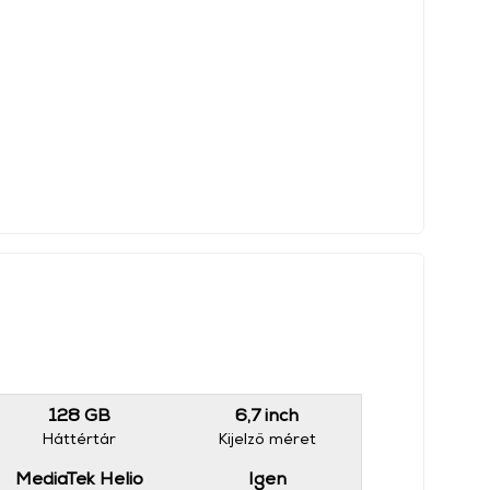
128 GB
6,7 inch
Háttértár
Kijelző méret
MediaTek Helio
Igen