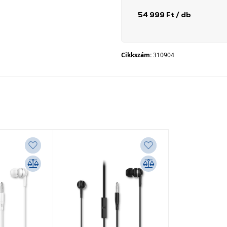
54 999 Ft
/ db
Cikkszám:
310904