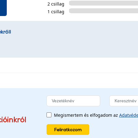
2 csillag
1 csillag
kről!
Megismertem és elfogadom az
Adatvéde
ióinkról
Feliratkozom