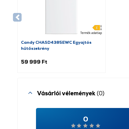
Termék adatlap
Candy CHASD4385EWC Egyajtós
hűtőszekrény
59 999 Ft
Vásárlói vélemények
(0)
0