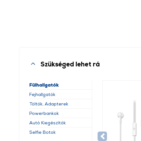
Szükséged lehet rá
Fülhallgatók
Fejhallgatók
Töltők, Adapterek
Powerbankok
Autó Kiegészítők
Selfie Botok