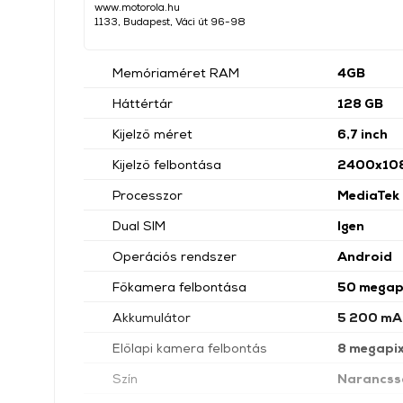
www.motorola.hu
1133, Budapest, Váci út 96-98
Memóriaméret RAM
4GB
Háttértár
128 GB
Kijelző méret
6,7 inch
Kijelző felbontása
2400x10
Processzor
MediaTek 
Dual SIM
Igen
Operációs rendszer
Android
Főkamera felbontása
50 megap
Akkumulátor
5 200 mA
Előlapi kamera felbontás
8 megapix
Szín
Narancss