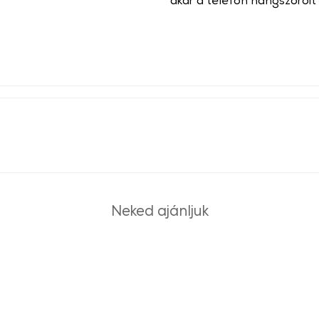
akár a telefon hangszóróit
Neked ajánljuk