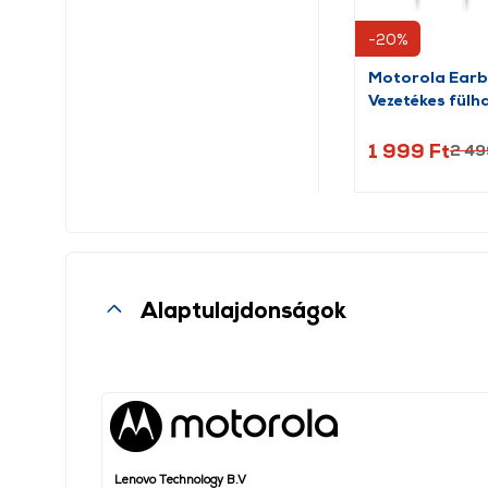
-20%
Motorola Earb
Vezetékes fülha
fehér
1 999 Ft
2 49
Alaptulajdonságok
Lenovo Technology B.V