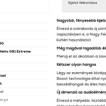
Kijelző felbontása
Nagyobb, fényesebb kijelz
Élvezd a szórakozás új szint
napsütésben is, a Nagy Fé
kültéri használatot.
80
Még magával ragadóbb é
Helio G81 Extreme
Merülj el az akcióban a zava
Kétszer olyan hangos
Légy az események középp
ixel
Boost technológia által ny
h
beszédhangok és éles han
el
Új dimenzió az audioélmé
árga
Élvezd a mélyebb, tisztább