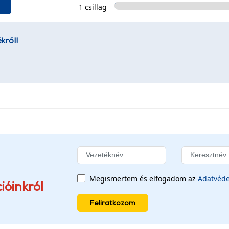
1 csillag
kről!
Megismertem és elfogadom az
Adatvéde
ióinkról
Feliratkozom