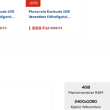
-20%
uds 105
Motorola Earbuds 105
llgató,
Vezetékes fülhallgató,
fekete
1 999 Ft
9 Ft
2 499 Ft
4GB
Memóriaméret RAM
2400x1080
Kijelző felbontása