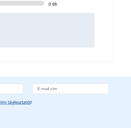
0 db
lmi tájékoztatót
!