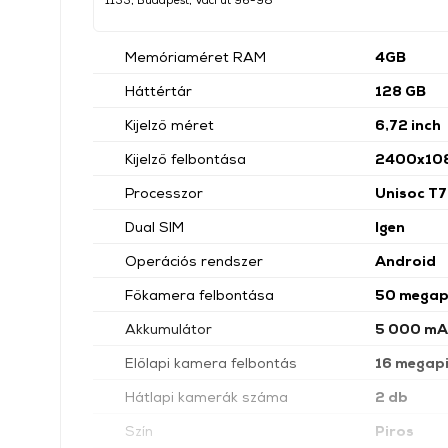
Memóriaméret RAM
4GB
Háttértár
128 GB
Kijelző méret
6,72 inch
Kijelző felbontása
2400x10
Processzor
Unisoc T
Dual SIM
Igen
Operációs rendszer
Android
Főkamera felbontása
50 megap
Akkumulátor
5 000 mA
Előlapi kamera felbontás
16 megapi
Hátlapi kamerák száma
2 db
Szín
Piros