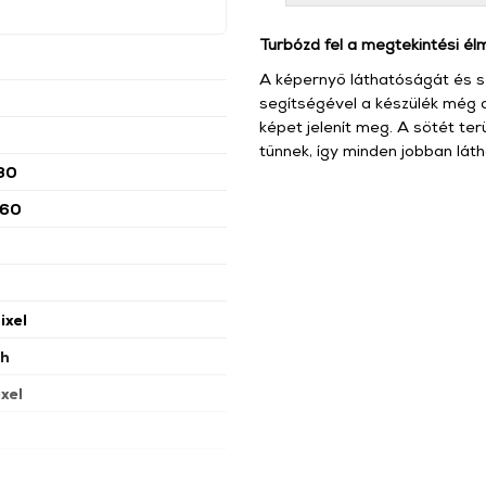
Turbózd fel a megtekintési él
A képernyő láthatóságát és sz
segítségével a készülék még a
képet jelenít meg. A sötét ter
tűnnek, így minden jobban láth
80
760
ixel
h
xel