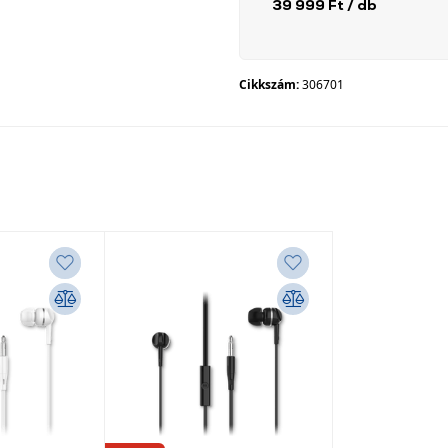
39 999 Ft
/ db
Cikkszám:
306701