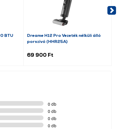
00 BTU
Dreame H12 Pro Vezeték nélküli álló
Candy
porszívó (HHR25A)
hűtős
69 900 Ft
59 9
0 db
0 db
0 db
0 db