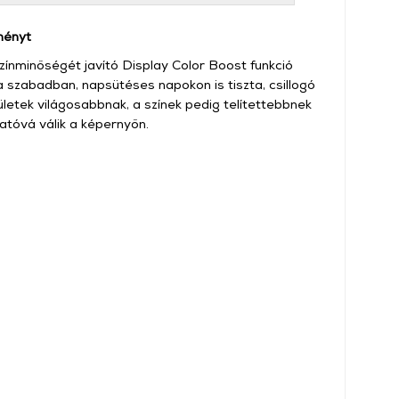
ményt
ínminőségét javító Display Color Boost funkció
 szabadban, napsütéses napokon is tiszta, csillogó
ületek világosabbnak, a színek pedig telítettebbnek
atóvá válik a képernyőn.