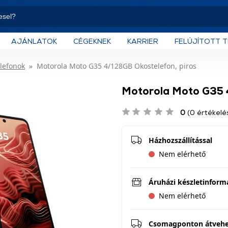
AJÁNLATOK
CÉGEKNEK
KARRIER
FELÚJÍTOTT 
lefonok
Motorola Moto G35 4/128GB Okostelefon, piros
Motorola Moto G35 4
0
(0 értékelé
Házhozszállítással
Nem elérhető
Áruházi készletinform
Nem elérhető
Csomagponton átveh