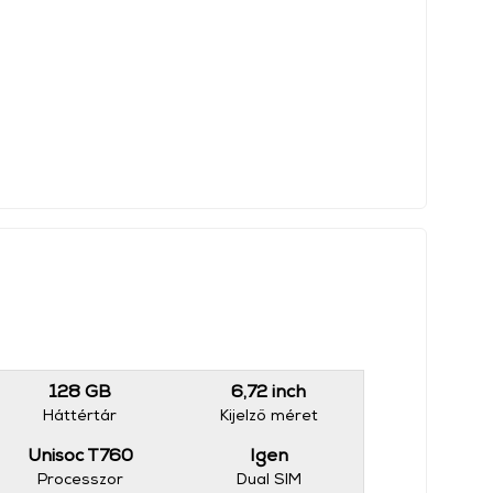
128 GB
6,72 inch
Háttértár
Kijelző méret
Unisoc T760
Igen
Processzor
Dual SIM