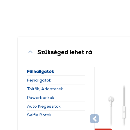
Szükséged lehet rá
Fülhallgatók
Fejhallgatók
Töltők, Adapterek
Powerbankok
Autó Kiegészítők
Selfie Botok