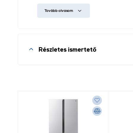
Ujjlenyomat olvasó
Igen
Tovább olvasom
Arcfelismerő
Igen
Hálózati kapcsolatok
5G
Részletes ismertető