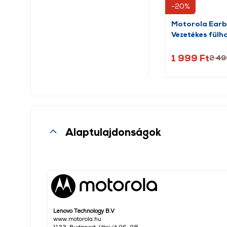
-20%
Motorola Earb
Vezetékes fülha
fehér
1 999 Ft
2 49
Alaptulajdonságok
Lenovo Technology B.V
www.motorola.hu
1133, Budapest, Váci út 96-98