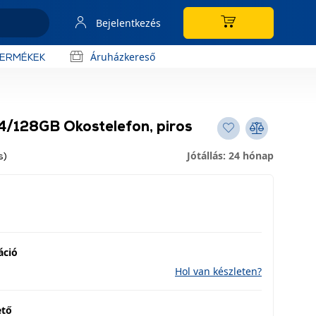
Bejelentkezés
Áruházkereső
TERMÉKEK
/128GB Okostelefon, piros
Jótállás: 24 hónap
s)
áció
Hol van készleten?
ető