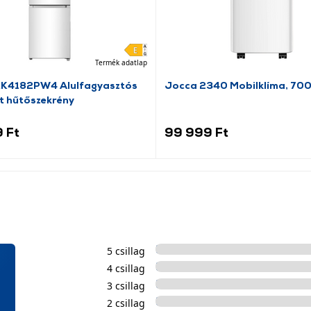
Termék adatlap
RK4182PW4 Alulfagyasztós
Jocca 2340 Mobilklíma, 70
t hűtőszekrény
 Ft
99 999 Ft
5 csillag
4 csillag
3 csillag
2 csillag