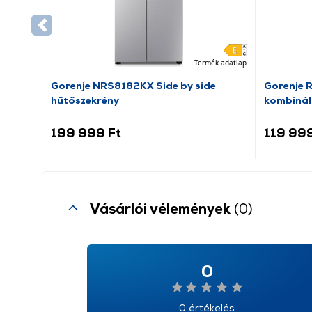
Termék adatlap
Gorenje NRS8182KX Side by side
Gorenje 
hűtőszekrény
kombinál
199 999 Ft
119 999
Vásárlói vélemények
(0)
0
0 értékelés