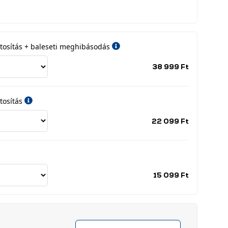
iztosítás + baleseti meghibásodás
Jótállási
38 999 Ft
időszak
címke
tosítás
Jótállási
22 099 Ft
időszak
címke
Jótállási
15 099 Ft
időszak
címke