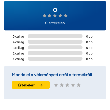
0
0 értékelés
5 csillag
0 db
4 csillag
0 db
3 csillag
0 db
2 csillag
0 db
1 csillag
0 db
Mondd el a véleményed erről a termékről!
Értékelem