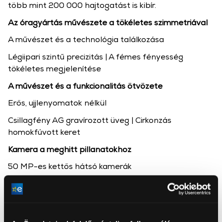
több mint 200 000 hajtogatást is kibír.
Az óragyártás művészete a tökéletes szimmetriával
A művészet és a technológia találkozása
Légiipari szintű precizitás | A fémes fényesség
tökéletes megjelenítése
A művészet és a funkcionalitás ötvözete
Erős, ujjlenyomatok nélkül
Csillagfény AG gravírozott üveg | Cirkonzás
homokfúvott keret
Kamera a meghitt pillanatokhoz
50 MP-es kettős hátsó kamerák
Tökéletes körablakkal, amely panorámaképet nyújt
szépségedről.
Valós idejű szűrő