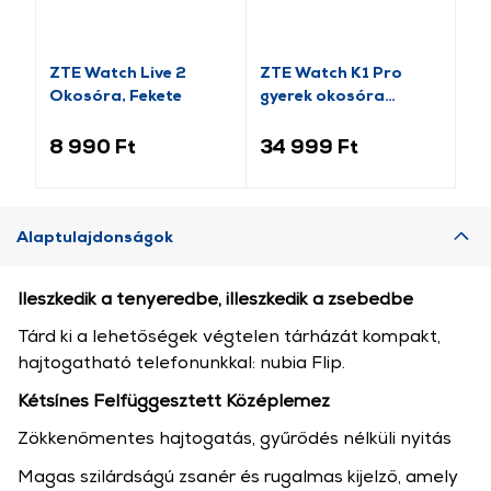
ZTE Watch Live 2
ZTE Watch K1 Pro
ZT
Okosóra, Fekete
gyerek okosóra
gy
4G/GPS, rózsaszín
4G
(EW2301)
(E
8 990 Ft
34 999 Ft
34
Alaptulajdonságok
lleszkedik a tenyeredbe, illeszkedik a zsebedbe
Tárd ki a lehetőségek végtelen tárházát kompakt,
hajtogatható telefonunkkal: nubia Flip.
Kétsínes Felfüggesztett Középlemez
Zökkenőmentes hajtogatás, gyűrődés nélküli nyitás
Magas szilárdságú zsanér és rugalmas kijelző, amely