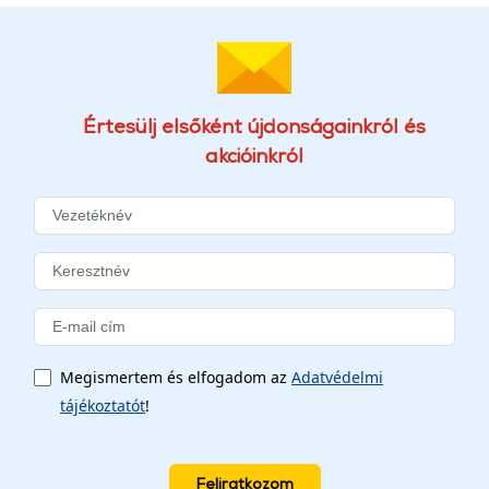
Értesülj elsőként újdonságainkról és
akcióinkról
Megismertem és elfogadom az
Adatvédelmi
tájékoztatót
!
Feliratkozom