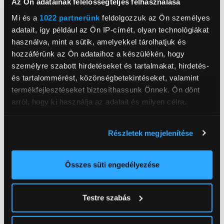
Az Ön adatainak felelősségteljes felhasználása
Állítsd be a fotóstílust előnézet közben. Hozz létre
Mi és a
1022 partnerünk
feldolgozzuk az Ön személyes
bármit, amit szeretnél.
adatait, így például az Ön IP-címét, olyan technológiákat
használva, mint a sütik, amelyekkel tárolhatjuk és
hozzáférünk az Ön adataihoz a készülékén, hogy
ZTE
személyre szabott hirdetéseket és tartalmakat, hirdetés-
és tartalommérést, közönségbetekintéseket, valamint
ZTE Hungary Kft
www.ztedevices.com/hu/
termékfejlesztéseket biztosíthassunk Önnek. Ön dönt
ztehungary@zte.com.cn
arról, hogy ki használja az adatait és milyen célra.
1117, Budapest, Infopark sétány 1 I. épület 6em. 6.2
Ha engedélyezi, a következőt is meg szeretnénk tenni:
Memóriaméret RAM
8GB
Részletek megjelenítése
Információgyűjtés az Ön földrajzi
Háttértár
256 GB
elhelyezkedéséről pár méteres pontossággal
Kijelző méret
6,9 inch
Az Ön készülékén beazonosítása annak konkrét
Összes süti engedélyezése
tulajdonságainak (ujjlenyomat) aktív ellenőrzésével
Kijelző felbontása
2790x1188
Tudjon meg többet személyes adatainak feldolgozási
Processzor
Snapdragon 7 Gen 1
Testre szabás
módjairól és adja meg preferenciáit a
Részletek
pontban
. Bármikor módosíthatja vagy visszavonhatja a
Dual SIM
Igen