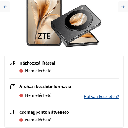
Previous
Ne
Házhozszállítással
Nem elérhető
Áruházi készletinformáció
Nem elérhető
Hol van készleten?
Csomagponton átvehető
Nem elérhető