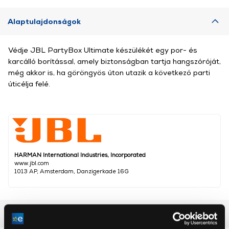
Alaptulajdonságok
Védje JBL PartyBox Ultimate készülékét egy por- és
karcálló borítással, amely biztonságban tartja hangszóróját,
még akkor is, ha göröngyös úton utazik a következő parti
úticélja felé.
HARMAN International Industries, Incorporated
www.jbl.com
1013 AP, Amsterdam, Danzigerkade 16G
Részletes ismertető