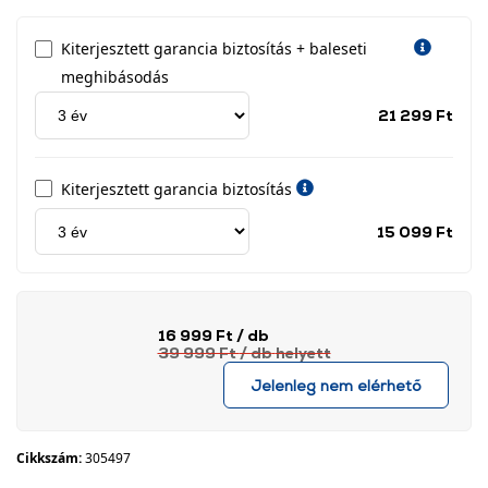
Kiterjesztett garancia biztosítás + baleseti
meghibásodás
Jótá
21 299 Ft
idős
címk
Kiterjesztett garancia biztosítás
Jótá
15 099 Ft
idős
címk
16 999 Ft
/ db
39 999 Ft
/ db
helyett
Jelenleg nem elérhető
Cikkszám:
305497