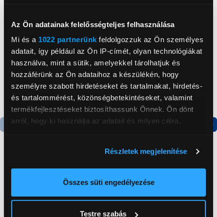
Neked ajánljuk
Az Ön adatainak felelősségteljes felhasználása
Mi és a
1022 partnerünk
feldolgozzuk az Ön személyes
adatait, így például az Ön IP-címét, olyan technológiákat
használva, mint a sütik, amelyekkel tárolhatjuk és
hozzáférünk az Ön adataihoz a készülékén, hogy
személyre szabott hirdetéseket és tartalmakat, hirdetés-
és tartalommérést, közönségbetekintéseket, valamint
termékfejlesztéseket biztosíthassunk Önnek. Ön dönt
arról, hogy ki használja az adatait és milyen célra.
Termék adatlap
Ha engedélyezi, a következőt is meg szeretnénk tenni:
Részletek megjelenítése
Információgyűjtés az Ön földrajzi
elhelyezkedéséről pár méteres pontossággal
JBL PartyBox 520
Gorenje NRS8182KX Side
Az Ön készülékén beazonosítása annak konkrét
Bluetooth hangszóró
by side hűtőszekrény
Összes süti engedélyezése
tulajdonságainak (ujjlenyomat) aktív ellenőrzésével
316 999 Ft
199 999 Ft
Tudjon meg többet személyes adatainak feldolgozási
Testre szabás