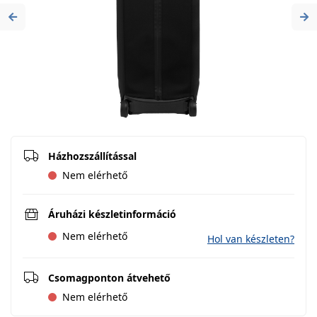
Previous
Ne
Házhozszállítással
Nem elérhető
Áruházi készletinformáció
Nem elérhető
Hol van készleten?
Csomagponton átvehető
Nem elérhető