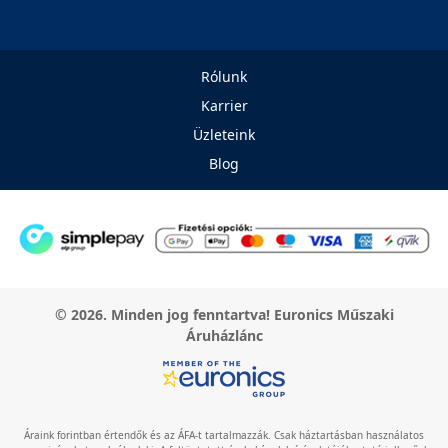
Rólunk
Karrier
Üzleteink
Blog
© 2026. Minden jog fenntartva! Euronics Műszaki
Áruházlánc
Áraink forintban értendők és az ÁFA-t tartalmazzák. Csak háztartásban használatos