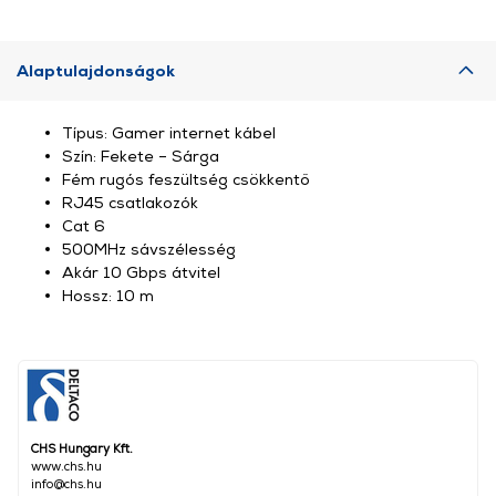
Alaptulajdonságok
Típus: Gamer internet kábel
Szín: Fekete – Sárga
Fém rugós feszültség csökkentő
RJ45 csatlakozók
Cat 6
500MHz sávszélesség
Akár 10 Gbps átvitel
Hossz: 10 m
CHS Hungary Kft.
www.chs.hu
info@chs.hu