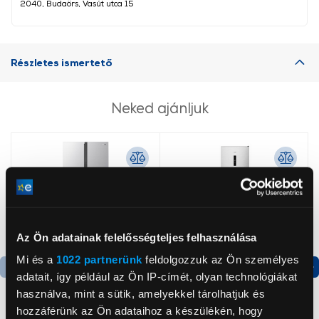
2040, Budaörs, Vasút utca 15
Részletes ismertető
Neked ajánljuk
Az Ön adatainak felelősségteljes felhasználása
Mi és a
1022 partnerünk
feldolgozzuk az Ön személyes
adatait, így például az Ön IP-címét, olyan technológiákat
Termék adatlap
Termék adatlap
használva, mint a sütik, amelyekkel tárolhatjuk és
hozzáférünk az Ön adataihoz a készülékén, hogy