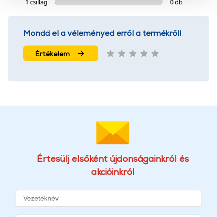
1 csillag
0 db
szolgáltatásaink biztosításához szükségesek. Az oldal
használatával Ön elfogadja a cookie-k használatát.
További információk:
ÁSZF
és
Adatvédelem
Mondd el a véleményed erről a termékről!
Értékelem
Értesülj elsőként újdonságainkról és
akcióinkról