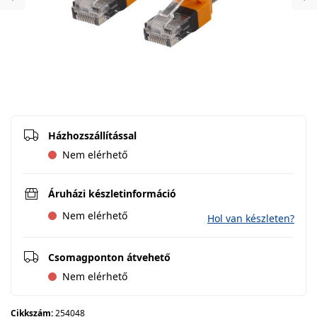
Previous
Ne
Házhozszállítással
Nem elérhető
Áruházi készletinformáció
Nem elérhető
Hol van készleten?
Csomagponton átvehető
Nem elérhető
Cikkszám:
254048