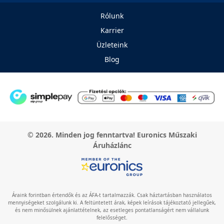
Rólunk
Karrier
Üzleteink
Blog
© 2026. Minden jog fenntartva! Euronics Műszaki
Áruházlánc
Áraink forintban értendők és az ÁFA-t tartalmazzák. Csak háztartásban használatos
mennyiségeket szolgálunk ki. A feltüntetett árak, képek leírások tájékoztató jellegűek,
és nem minősülnek ajánlattételnek, az esetleges pontatlanságért nem vállalunk
felelősséget.