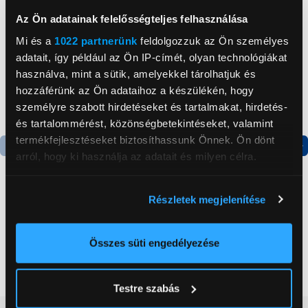
Az Ön adatainak felelősségteljes felhasználása
Mi és a
1022 partnerünk
feldolgozzuk az Ön személyes
adatait, így például az Ön IP-címét, olyan technológiákat
használva, mint a sütik, amelyekkel tárolhatjuk és
hozzáférünk az Ön adataihoz a készülékén, hogy
személyre szabott hirdetéseket és tartalmakat, hirdetés-
és tartalommérést, közönségbetekintéseket, valamint
termékfejlesztéseket biztosíthassunk Önnek. Ön dönt
arról, hogy ki használja az adatait és milyen célra.
Termék adatlap
Termék adatlap
Ha engedélyezi, a következőt is meg szeretnénk tenni:
Részletek megjelenítése
Információgyűjtés az Ön földrajzi
Gorenje NRS8182KX Side
Gorenje N619EAXL4
elhelyezkedéséről pár méteres pontossággal
by side hűtőszekrény
Alulfagyasztós
kombinált hűtőszekrény
Az Ön készülékén beazonosítása annak konkrét
Összes süti engedélyezése
199 999 Ft
179 999 Ft
tulajdonságainak (ujjlenyomat) aktív ellenőrzésével
Tudjon meg többet személyes adatainak feldolgozási
Testre szabás
módjairól és adja meg preferenciáit a
Részletek