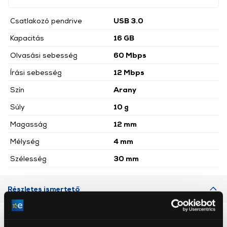
Csatlakozó pendrive
USB 3.0
Kapacitás
16 GB
Olvasási sebesség
60 Mbps
Írási sebesség
12 Mbps
Szín
Arany
Súly
10 g
Magasság
12 mm
Mélység
4 mm
Szélesség
30 mm
Részletes ismertető
Neked ajánljuk