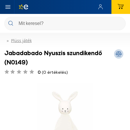
Plüss játék
Jabadabado Nyuszis szundikendő
(N0149)
0
(0 értékelés)