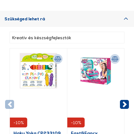
Szükséged lehet rá
Kreatív és készségfejlesztők
-10%
-10%
-1
Haku Yoka CP233109
Fast&Fancy
El