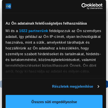
Nem
fiúknak és lányoknak
Részletes ismertető
Az Ön adatainak felelősségteljes felhasználása
Neked ajánljuk
Mi és a
1022 partnerünk
feldolgozzuk az Ön személyes
adatait, így például az Ön IP-címét, olyan technológiákat
használva, mint a sütik, amelyekkel tárolhatjuk és
hozzáférünk az Ön adataihoz a készülékén, hogy
személyre szabott hirdetéseket és tartalmakat, hirdetés-
és tartalommérést, közönségbetekintéseket, valamint
termékfejlesztéseket biztosíthassunk Önnek. Ön dönt
arról, hogy ki használja az adatait és milyen célra.
Ha engedélyezi, a következőt is meg szeretnénk tenni:
Részletek megjelenítése
Információgyűjtés az Ön földrajzi
Termék adatlap
Termék adatlap
elhelyezkedéséről pár méteres pontossággal
Az Ön készülékén beazonosítása annak konkrét
Összes süti engedélyezése
tulajdonságainak (ujjlenyomat) aktív ellenőrzésével
Gorenje NRS8182KX Side
Gorenje N619EAXL4