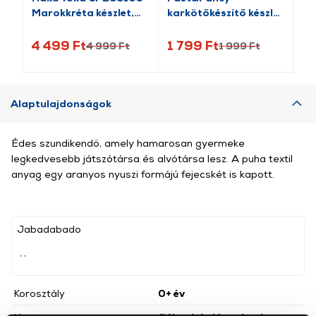
Marokkréta készlet,
karkötőkészítő készlet
zo
Vidám borsók, 24 db
- designer stúdió
T
(MMBLZ103)
4 499 Ft
1 799 Ft
6 
4 999 Ft
1 999 Ft
Alaptulajdonságok
Édes szundikendő, amely hamarosan gyermeke
legkedvesebb játszótársa és alvótársa lesz. A puha textil
anyag egy aranyos nyuszi formájú fejecskét is kapott.
Jabadabado
, ,
Korosztály
0+ év