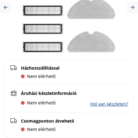
Previous
Ne
Házhozszállítással
Nem elérhető
Áruházi készletinformáció
Nem elérhető
Hol van készleten?
Csomagponton átvehető
Nem elérhető