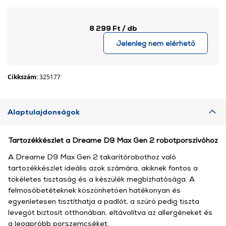
8 299 Ft
/ db
Jelenleg nem elérhető
Cikkszám:
325177
Alaptulajdonságok
Tartozékkészlet a Dreame D9 Max Gen 2 robotporszívóhoz
A Dreame D9 Max Gen 2 takarítórobothoz való
tartozékkészlet ideális azok számára, akiknek fontos a
tökéletes tisztaság és a készülék megbízhatósága. A
felmosóbetéteknek köszönhetően hatékonyan és
egyenletesen tisztíthatja a padlót, a szűrő pedig tiszta
levegőt biztosít otthonában, eltávolítva az allergéneket és
a legapróbb porszemcséket.