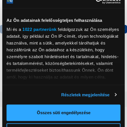
Az Ön adatainak felelősségteljes felhasználása
Mi és a
1022 partnerünk
feldolgozzuk az Ön személyes
adatait, így például az Ön IP-címét, olyan technológiákat
Termék adatlap
Termék adatlap
használva, mint a sütik, amelyekkel tárolhatjuk és
hozzáférünk az Ön adataihoz a készülékén, hogy
személyre szabott hirdetéseket és tartalmakat, hirdetés-
Gorenje NRS8182KX Side
Gorenje RK14DPS4
by side hűtőszekrény
Alulfagyasztós
és tartalommérést, közönségbetekintéseket, valamint
kombinált hűtőszekrény
termékfejlesztéseket biztosíthassunk Önnek. Ön dönt
199 999 Ft
124 999 Ft
arról, hogy ki használja az adatait és milyen célra.
Ha engedélyezi, a következőt is meg szeretnénk tenni:
Részletek megjelenítése
Információgyűjtés az Ön földrajzi
Vásárlói vélemények
(1)
elhelyezkedéséről pár méteres pontossággal
Az Ön készülékén beazonosítása annak konkrét
Összes süti engedélyezése
tulajdonságainak (ujjlenyomat) aktív ellenőrzésével
5
Tudjon meg többet személyes adatainak feldolgozási