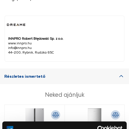
INNPRO Robert Błędowski Sp. z o.o.
www.innpro.hu
info@innpro.hu
44-200, Rybnik, Rudzka 65C
Részletes ismertető
Neked ajánljuk