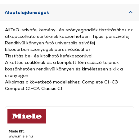
Alaptulajdonságok
AllTeQ-szívófej kemény- és szőnyegpadlók tisztításához az
átkapcsolható sörtéknek köszönhetően. Típus: porszívófej
Rendkívül könnyen futó univerzális szívófej
Elsősorban szőnyegek porszívózásához
Tisztítás be- és kitolható kefekoszorúval.
A kettős csuklónak és a komplett fém csúszó talpnak
köszönhetően rendkívül könnyen és kíméletesen siklik a
szőnyegen
Alkalmas a következő modellekhez: Complete C1-C3
Compact C1-C2, Classic C1,
Miele Kft.
www.miele.hu