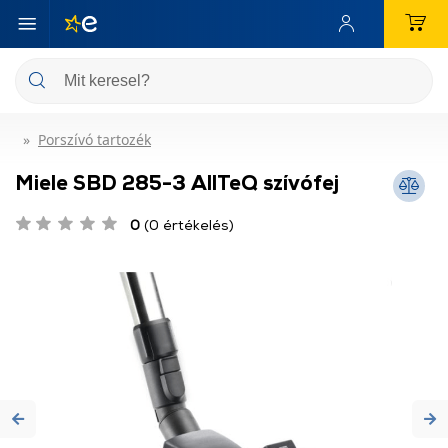
Porszívó tartozék
Miele SBD 285-3 AllTeQ szívófej
0
(0 értékelés)
Previous
Ne