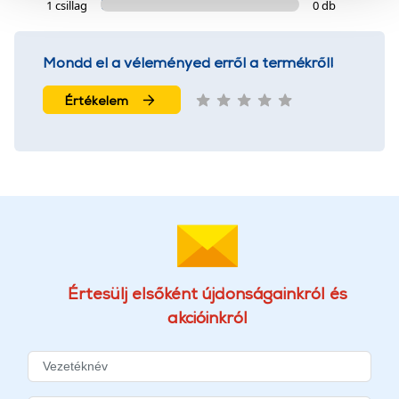
szolgáltatásaink biztosításához szükségesek. Az oldal
1 csillag
0 db
használatával Ön elfogadja a cookie-k használatát.
További információk:
ÁSZF
és
Adatvédelem
Mondd el a véleményed erről a termékről!
Értékelem
Értesülj elsőként újdonságainkról és
akcióinkról