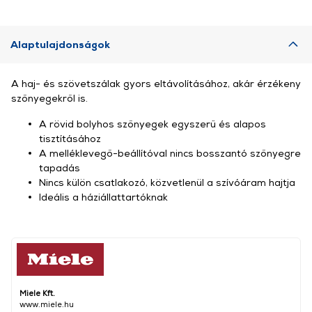
Alaptulajdonságok
A haj- és szövetszálak gyors eltávolításához, akár érzékeny
szőnyegekről is.
A rövid bolyhos szőnyegek egyszerű és alapos
tisztításához
A melléklevegő-beállítóval nincs bosszantó szőnyegre
tapadás
Nincs külön csatlakozó, közvetlenül a szívóáram hajtja
Ideális a háziállattartóknak
Miele Kft.
www.miele.hu