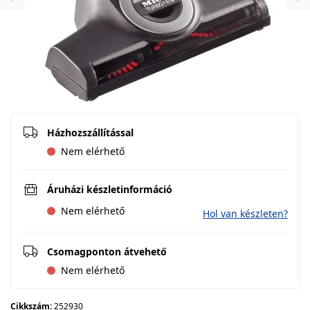
Previous
Ne
Házhozszállítással
Nem elérhető
Áruházi készletinformáció
Nem elérhető
Hol van készleten?
Csomagponton átvehető
Nem elérhető
Cikkszám:
252930