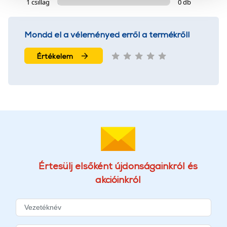
1 csillag
0 db
szolgáltatásaink biztosításához szükségesek. Az oldal
használatával Ön elfogadja a cookie-k használatát.
További információk:
ÁSZF
és
Adatvédelem
Mondd el a véleményed erről a termékről!
Értékelem
Értesülj elsőként újdonságainkról és
akcióinkról