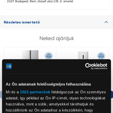
1027, Budapest, Bem József utca 1/B, 2. emelet
Részletes ismertető
Neked ajánljuk
Az Ön adatainak felelősségteljes felhasználása
Mi és a
1022 partnerünk
feldolgozzuk az Ön személyes
adatait, így például az Ön IP-címét, olyan technológiákat
Termék adatlap
Termék adatlap
használva, mint a sütik, amelyekkel tárolhatjuk és
hozzáférünk az Ön adataihoz a készülékén, hogy