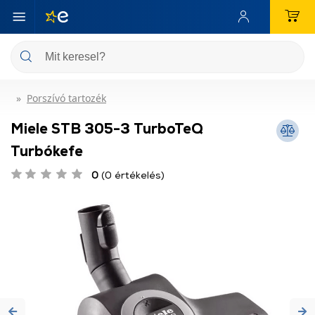
Porszívó tartozék
Miele STB 305-3 TurboTeQ
Turbókefe
0
(0 értékelés)