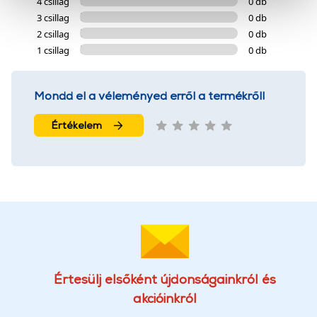
4 csillag
0 db
cookie-k személyazonosítására nem alkalmasak,
3 csillag
0 db
szolgáltatásaink biztosításához szükségesek. Az oldal
2 csillag
0 db
használatával Ön elfogadja a cookie-k használatát.
1 csillag
0 db
További információk:
ÁSZF
és
Adatvédelem
Mondd el a véleményed erről a termékről!
Értékelem
Értesülj elsőként újdonságainkról és
akcióinkról