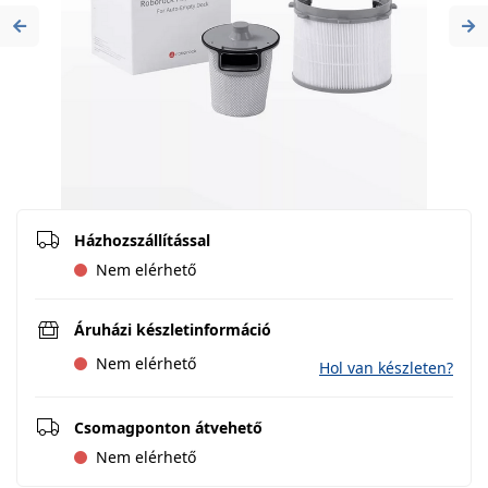
Previous
Ne
Házhozszállítással
Nem elérhető
Áruházi készletinformáció
Nem elérhető
Hol van készleten?
Csomagponton átvehető
Nem elérhető