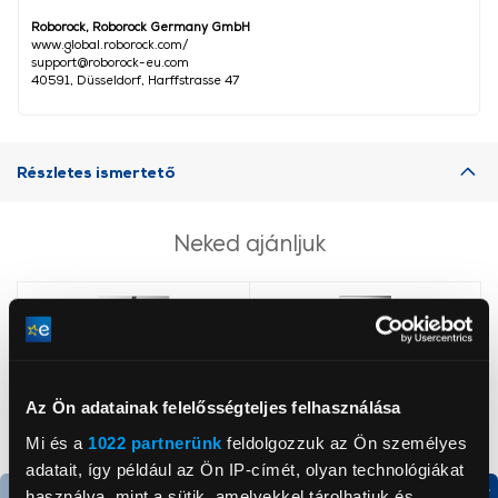
Roborock, Roborock Germany GmbH
www.global.roborock.com/
support@roborock-eu.com
40591, Düsseldorf, Harffstrasse 47
Részletes ismertető
Neked ajánljuk
Az Ön adatainak felelősségteljes felhasználása
Mi és a
1022 partnerünk
feldolgozzuk az Ön személyes
adatait, így például az Ön IP-címét, olyan technológiákat
használva, mint a sütik, amelyekkel tárolhatjuk és