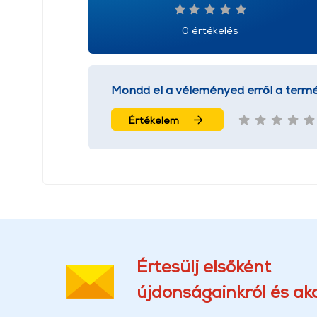
0 értékelés
Mondd el a véleményed erről a termé
Értékelem
Értesülj elsőként
újdonságainkról és akc