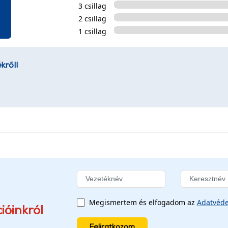
3 csillag
2 csillag
1 csillag
kről!
Megismertem és elfogadom az
Adatvéde
ióinkról
Feliratkozom