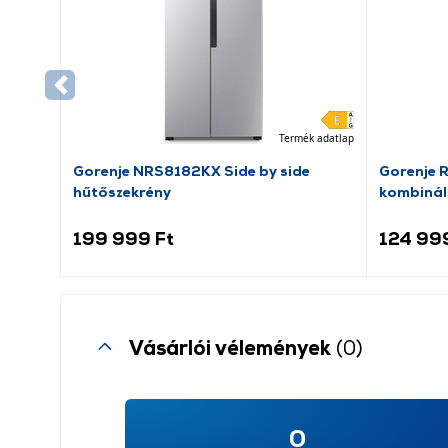
Termék adatlap
Gorenje NRS8182KX Side by side
Gorenje 
hűtőszekrény
kombinál
199 999 Ft
124 99
Vásárlói vélemények
(0)
0