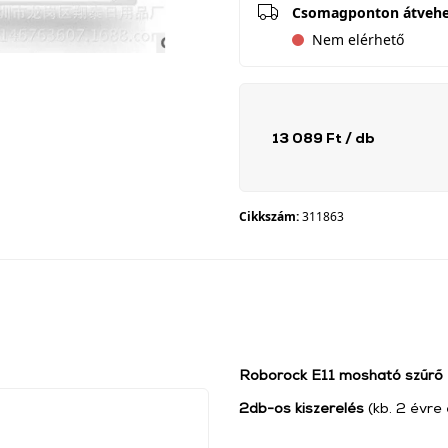
Csomagponton átveh
Nem elérhető
13 089 Ft
/ db
Cikkszám:
311863
Roborock E11 mosható szűrő
2db-os kiszerelés
(kb. 2 évre