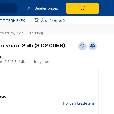
Bejelentkezés
Áruházkereső
OTT TERMÉKEK
ó szűrő, 2 db (8.02.0058)
ó szűrő, 2 db (8.02.0058)
s)
ár:
6 545 Ft / db
Ingyenes
áció
Hol van készleten?