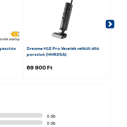
ermék adatlap
yasztós
Dreame H12 Pro Vezeték nélküli álló
Candy
porszívó (HHR25A)
hűtős
69 900 Ft
59 9
0 db
0 db