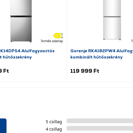
Termék adatlap
T
RK14DPS4 Alulfagyasztós
Gorenje RK4182PW4 Alulfag
t hűtőszekrény
kombinált hűtőszekrény
9 Ft
119 999 Ft
5 csillag
4 csillag