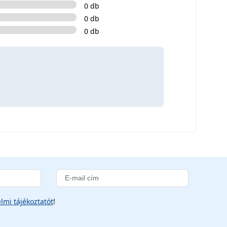
0 db
0 db
0 db
lmi tájékoztatót
!