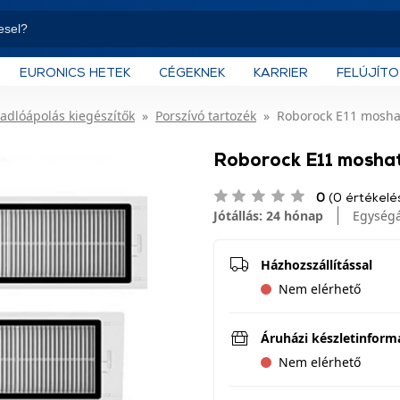
EURONICS HETEK
CÉGEKNEK
KARRIER
FELÚJÍT
adlóápolás kiegészítők
Porszívó tartozék
Roborock E11 moshat
Roborock E11 moshat
0
(0 értékelé
Jótállás: 24 hónap
Egység
Házhozszállítással
Nem elérhető
Áruházi készletinform
Nem elérhető