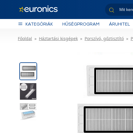
KATEGÓRIÁK
HŰSÉGPROGRAM
ÁRUHITEL
Főoldal
Háztartási kisgépek
Porszívó, gőztisztító
P