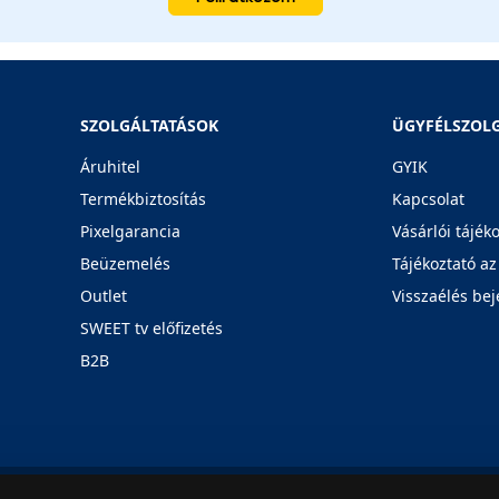
SZOLGÁLTATÁSOK
ÜGYFÉLSZOL
Áruhitel
GYIK
Termékbiztosítás
Kapcsolat
Pixelgarancia
Vásárlói tájék
Beüzemelés
Tájékoztató az
Outlet
Visszaélés bej
SWEET tv előfizetés
B2B
Rólunk
Karrier
Üzleteink
Blog