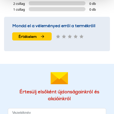
2 csillag
0 db
szolgáltatásaink biztosításához szükségesek. Az oldal
1 csillag
0 db
használatával Ön elfogadja a cookie-k használatát.
További információk:
ÁSZF
és
Adatvédelem
Mondd el a véleményed erről a termékről!
Értékelem
Értesülj elsőként újdonságainkról és
akcióinkról