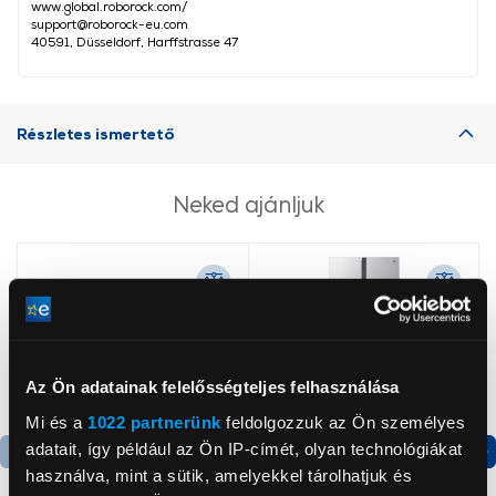
www.global.roborock.com/
support@roborock-eu.com
40591, Düsseldorf, Harffstrasse 47
Részletes ismertető
Neked ajánljuk
Az Ön adatainak felelősségteljes felhasználása
Mi és a
1022 partnerünk
feldolgozzuk az Ön személyes
adatait, így például az Ön IP-címét, olyan technológiákat
használva, mint a sütik, amelyekkel tárolhatjuk és
Termék adatlap