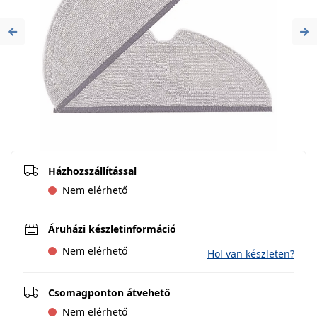
Previous
Ne
Házhozszállítással
Nem elérhető
Áruházi készletinformáció
Nem elérhető
Hol van készleten?
Csomagponton átvehető
Nem elérhető