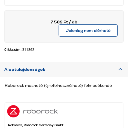
7 589 Ft
/ db
Jelenleg nem elérhető
Cikkszám:
311862
Alaptulajdonságok
Roborock mosható (újrefelhasználható) felmosókendő
Roborock, Roborock Germany GmbH