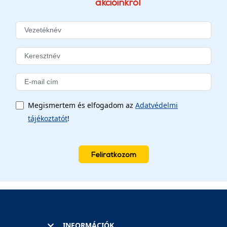
akcióinkról
Megismertem és elfogadom az
Adatvédelmi
tájékoztatót
!
Feliratkozom
INFORMÁCIÓK