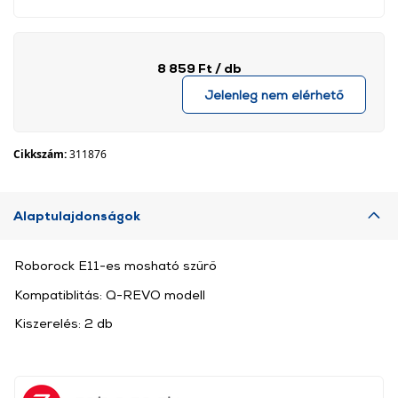
8 859 Ft
/ db
Jelenleg nem elérhető
Cikkszám:
311876
Alaptulajdonságok
Roborock E11-es mosható szűrő
Kompatiblitás: Q-REVO modell
Kiszerelés: 2 db