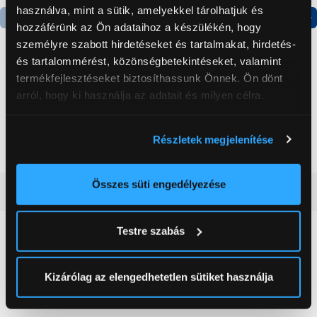
használva, mint a sütik, amelyekkel tárolhatjuk és
hozzáférünk az Ön adataihoz a készülékén, hogy
Termék adatlap
Termék adatlap
személyre szabott hirdetéseket és tartalmakat, hirdetés-
és tartalommérést, közönségbetekintéseket, valamint
termékfejlesztéseket biztosíthassunk Önnek. Ön dönt
Gorenje NRS8182KX Side
Gorenje N619EAXL4
arról, hogy ki használja az adatait és milyen célra.
by side hűtőszekrény
Alulfagyasztós
kombinált hűtőszekrény
Ha engedélyezi, a következőt is meg szeretnénk tenni:
199 999 Ft
179 999 Ft
Részletek megjelenítése
Információgyűjtés az Ön földrajzi
elhelyezkedéséről pár méteres pontossággal
Az Ön készülékén beazonosítása annak konkrét
Összes süti engedélyezése
Vásárlói vélemények
(0)
tulajdonságainak (ujjlenyomat) aktív ellenőrzésével
Tudjon meg többet személyes adatainak feldolgozási
Testre szabás
módjairól és adja meg preferenciáit a
Részletek
0
pontban
. Bármikor módosíthatja vagy visszavonhatja a
Sütinyilatkozathoz való hozzájárulását.
Kizárólag az elengedhetetlen sütiket használja
0 értékelés
Az Eunonics.hu webáruházunk ún. süti vagy cookie file-