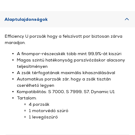
Alaptulajdonságok
Efficiency U porzsák hogy a felszívott por biztosan zárva
maradjon.
A finompor-részecskék több mint 99,9%-át kiszűri
Magas szintű hatékonyság porszívózáskor alacsony
teljesítményen
A zsák térfogatának maximális kihasználásával
Automatikus porzsák zár, hogy a zsák tisztán
cserélhető legyen
Kompatibilitás: S 7000, S 7999, S7, Dynamic U1
Tartalom:
4 porzsák
1 motorvédő szűrő
1 levegőszűrő