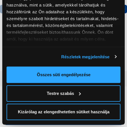
használva, mint a sütik, amelyekkel tárolhatjuk és
hozzáférünk az Ön adataihoz a készülékén, hogy
Termék adatlap
Termék adatlap
személyre szabott hirdetéseket és tartalmakat, hirdetés-
és tartalommérést, közönségbetekintéseket, valamint
termékfejlesztéseket biztosíthassunk Önnek. Ön dönt
Gorenje NRS8182KX Side
Gorenje N619EAXL4
arról, hogy ki használja az adatait és milyen célra.
by side hűtőszekrény
Alulfagyasztós
kombinált hűtőszekrény
Ha engedélyezi, a következőt is meg szeretnénk tenni:
199 999 Ft
179 999 Ft
Részletek megjelenítése
Információgyűjtés az Ön földrajzi
elhelyezkedéséről pár méteres pontossággal
Az Ön készülékén beazonosítása annak konkrét
Összes süti engedélyezése
Vásárlói vélemények
(0)
tulajdonságainak (ujjlenyomat) aktív ellenőrzésével
Tudjon meg többet személyes adatainak feldolgozási
Testre szabás
módjairól és adja meg preferenciáit a
Részletek
0
pontban
. Bármikor módosíthatja vagy visszavonhatja a
Sütinyilatkozathoz való hozzájárulását.
Kizárólag az elengedhetetlen sütiket használja
0 értékelés
Az Eunonics.hu webáruházunk ún. süti vagy cookie file-