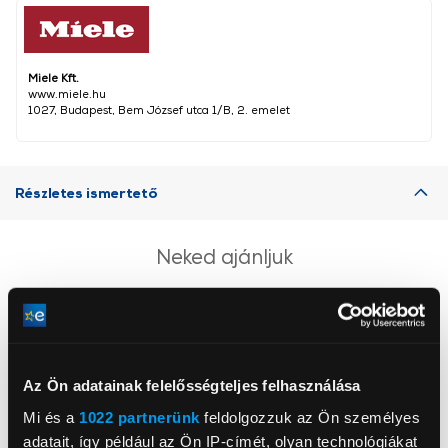
Miele Kft.
www.miele.hu
1027, Budapest, Bem József utca 1/B, 2. emelet
Részletes ismertető
Neked ajánljuk
Az Ön adatainak felelősségteljes felhasználása
Mi és a
1022 partnerünk
feldolgozzuk az Ön személyes
adatait, így például az Ön IP-címét, olyan technológiákat