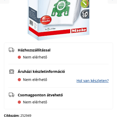
Previous
Ne
Házhozszállítással
Nem elérhető
Áruházi készletinformáció
Nem elérhető
Hol van készleten?
Csomagponton átvehető
Nem elérhető
Cikkszám:
252949