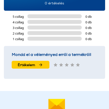
0 értékelés
5 csillag
0 db
4 csillag
0 db
3 csillag
0 db
2 csillag
0 db
1 csillag
0 db
Mondd el a véleményed erről a termékről!
Értékelem