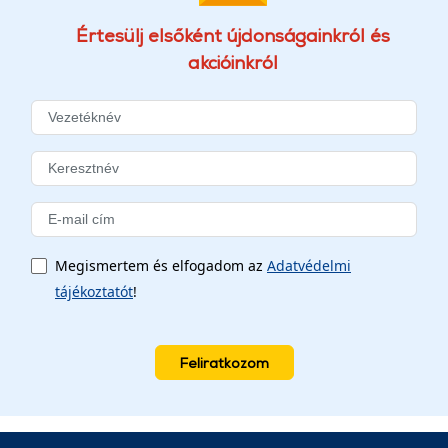
Értesülj elsőként újdonságainkról és
akcióinkról
Megismertem és elfogadom az
Adatvédelmi
tájékoztatót
!
Feliratkozom