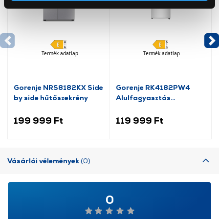
Az Eunonics.hu webáruházunk ún. süti vagy cookie file-
okat használ, melyeket az Ön gépén tárol a rendszer. A
cookie-k személyazonosítására nem alkalmasak,
szolgáltatásaink biztosításához szükségesek. Az oldal
használatával Ön elfogadja a cookie-k használatát.
Termék adatlap
Termék adatlap
További információk:
ÁSZF
és
Adatvédelem
Gorenje NRS8182KX Side
Gorenje RK4182PW4
by side hűtőszekrény
Alulfagyasztós
kombinált hűtőszekrény
199 999 Ft
119 999 Ft
Vásárlói vélemények
(0)
0