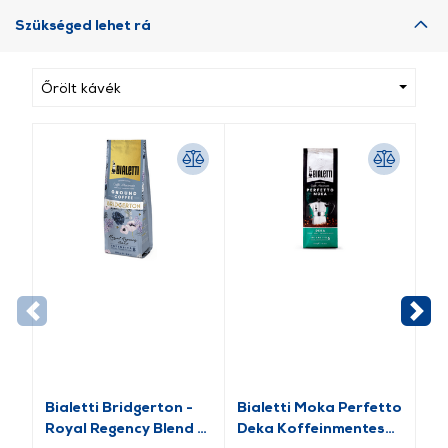
Szükséged lehet rá
Őrölt kávék
Bialetti Bridgerton -
Bialetti Moka Perfetto
Fr
Royal Regency Blend -
Deka Koffeinmentes
Mo