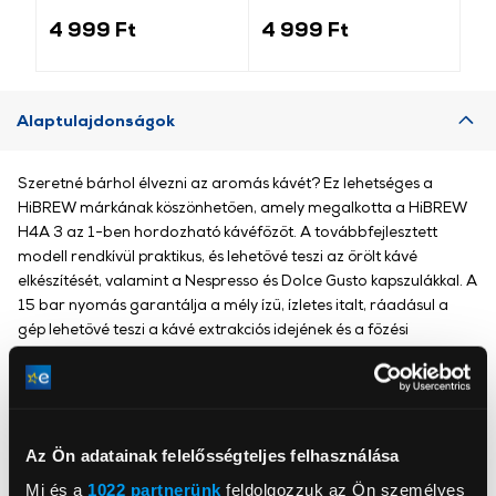
őrölt kávé 250g
őrölt kávé, 250g
4 999 Ft
4 999 Ft
2 
Alaptulajdonságok
Szeretné bárhol élvezni az aromás kávét? Ez lehetséges a
HiBREW márkának köszönhetően, amely megalkotta a HiBREW
H4A 3 az 1-ben hordozható kávéfőzőt. A továbbfejlesztett
modell rendkívül praktikus, és lehetővé teszi az őrölt kávé
elkészítését, valamint a Nespresso és Dolce Gusto kapszulákkal. A
15 bar nyomás garantálja a mély ízű, ízletes italt, ráadásul a
gép lehetővé teszi a kávé extrakciós idejének és a főzési
hőmérsékletnek a beállítását. A készülékhez hálózati adapter,
USB-kábel és autós töltő, valamint egy praktikus tok és egy
összecsukható állvány tartozik.
Az Ön adatainak felelősségteljes felhasználása
HiBREW
Mi és a
1022 partnerünk
feldolgozzuk az Ön személyes