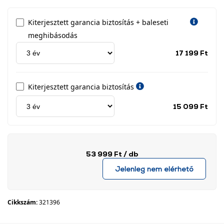
Kiterjesztett garancia biztosítás + baleseti
meghibásodás
Jótá
17 199 Ft
idős
címk
Kiterjesztett garancia biztosítás
Jótá
15 099 Ft
idős
címk
53 999 Ft
/ db
Jelenleg nem elérhető
Cikkszám:
321396