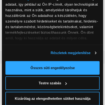
adatait, így például az Ön IP-címét, olyan technológiákat
INNPRO Robert Błędowski Sp. z o.o.
használva, mint a sütik, amelyekkel tárolhatjuk és
https://innpro.eu/
44-200, Rybnik, Lengyelország, Rudzka 65c
hozzáférünk az Ön adataihoz a készülékén, hogy
személyre szabott hirdetéseket és tartalmakat, hirdetés-
és tartalommérést, közönségbetekintéseket, valamint
Teljesítmény
80 W
termékfejlesztéseket biztosíthassunk Önnek. Ön dönt
Üzemi nyomás
15 bar
arról, hogy ki használja az adatait és milyen célra.
Szín
Fekete
Ha engedélyezi, a következőt is meg szeretnénk tenni:
Részletek megjelenítése
Információgyűjtés az Ön földrajzi
Részletes ismertető
elhelyezkedéséről pár méteres pontossággal
Az Ön készülékén beazonosítása annak konkrét
Összes süti engedélyezése
Neked ajánljuk
tulajdonságainak (ujjlenyomat) aktív ellenőrzésével
Tudjon meg többet személyes adatainak feldolgozási
Testre szabás
módjairól és adja meg preferenciáit a
Részletek
pontban
. Bármikor módosíthatja vagy visszavonhatja a
Sütinyilatkozathoz való hozzájárulását.
Kizárólag az elengedhetetlen sütiket használja