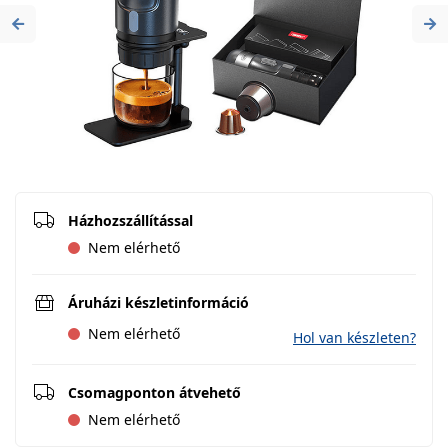
Previous
Ne
Házhozszállítással
Nem elérhető
Áruházi készletinformáció
Nem elérhető
Hol van készleten?
Csomagponton átvehető
Nem elérhető