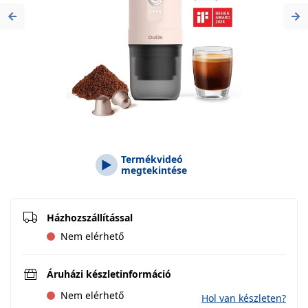
Previous
Ne
Termékvideó
megtekintése
Házhozszállítással
Nem elérhető
Áruházi készletinformáció
Nem elérhető
Hol van készleten?