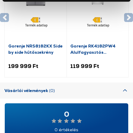
okat használ, melyeket az Ön gépén tárol a rendszer. A
cookie-k személyazonosítására nem alkalmasak,
szolgáltatásaink biztosításához szükségesek. Az oldal
Termék adatlap
Termék adatlap
használatával Ön elfogadja a cookie-k használatát.
További információk:
ÁSZF
és
Adatvédelem
Gorenje NRS8182KX Side
Gorenje RK4182PW4
by side hűtőszekrény
Alulfagyasztós
kombinált hűtőszekrény
199 999 Ft
119 999 Ft
Vásárlói vélemények
(0)
0
0 értékelés