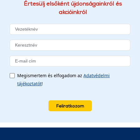
Értesülj elsőként újdonságainkról és
akcióinkról
Megismertem és elfogadom az
Adatvédelmi
tájékoztatót
!
Feliratkozom