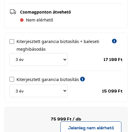
Csomagponton átvehető
Nem elérhető
Kiterjesztett garancia biztosítás + baleseti
meghibásodás
Jótá
17 199 Ft
idős
címk
Kiterjesztett garancia biztosítás
Jótá
15 099 Ft
idős
címk
75 999 Ft
/ db
Jelenleg nem elérhető