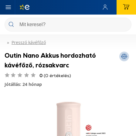
Presszó kávéfőző
Outin Nano Akkus hordozható
kávéfőző, rózsakvarc
0
(0 értékelés)
Jótállás: 24 hónap