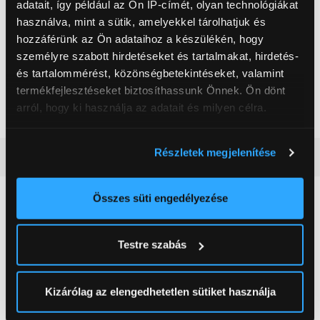
Outin
adatait, így például az Ön IP-címét, olyan technológiákat
használva, mint a sütik, amelyekkel tárolhatjuk és
, ,
hozzáférünk az Ön adataihoz a készülékén, hogy
személyre szabott hirdetéseket és tartalmakat, hirdetés-
Üzemi nyomás
20 bar
és tartalommérést, közönségbetekintéseket, valamint
Lefőzhető mennyiség
0,08 l
termékfejlesztéseket biztosíthassunk Önnek. Ön dönt
arról, hogy ki használja az adatait és milyen célra.
Szín
Rózsaszín
Ha engedélyezi, a következőt is meg szeretnénk tenni:
Részletek megjelenítése
Részletes ismertető
Információgyűjtés az Ön földrajzi
elhelyezkedéséről pár méteres pontossággal
Az Ön készülékén beazonosítása annak konkrét
Összes süti engedélyezése
Neked ajánljuk
tulajdonságainak (ujjlenyomat) aktív ellenőrzésével
Tudjon meg többet személyes adatainak feldolgozási
Testre szabás
módjairól és adja meg preferenciáit a
Részletek
pontban
. Bármikor módosíthatja vagy visszavonhatja a
Sütinyilatkozathoz való hozzájárulását.
Kizárólag az elengedhetetlen sütiket használja
Az Eunonics.hu webáruházunk ún. süti vagy cookie file-