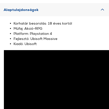
Alaptulajdonságok
Korhatár besorolás: 18 éves kortól
Műfaj: Akció-RPG
Platform: Playstation 4
Fejlesztő: Ubisoft Massive
Kiadó: Ubisoft