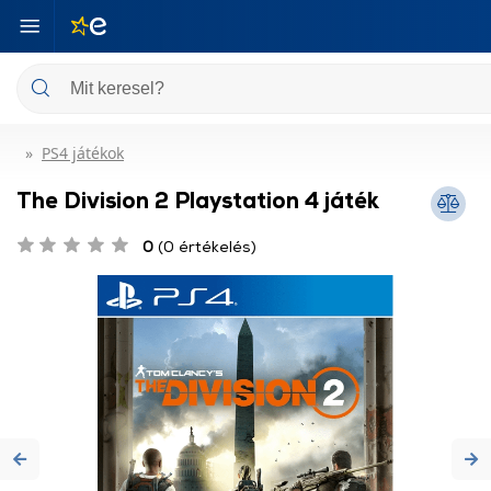
PS4 játékok
The Division 2 Playstation 4 játék
0
(0 értékelés)
Previous
Ne