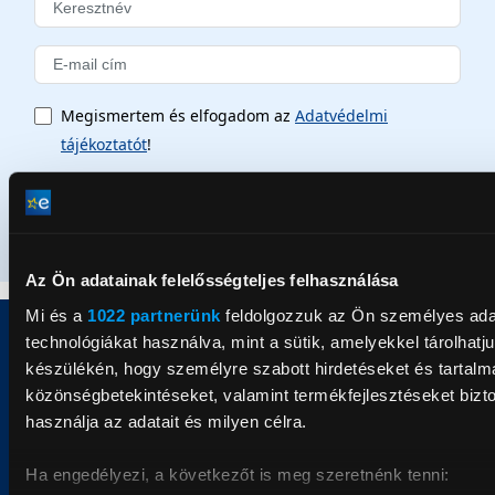
Megismertem és elfogadom az
Adatvédelmi
tájékoztatót
!
Feliratkozom
Az Ön adatainak felelősségteljes felhasználása
Mi és a
1022 partnerünk
feldolgozzuk az Ön személyes adata
technológiákat használva, mint a sütik, amelyekkel tárolhat
készülékén, hogy személyre szabott hirdetéseket és tartalma
INFORMÁCIÓK
közönségbetekintéseket, valamint termékfejlesztéseket bizt
használja az adatait és milyen célra.
SZOLGÁLTATÁSOK
Ha engedélyezi, a következőt is meg szeretnénk tenni: