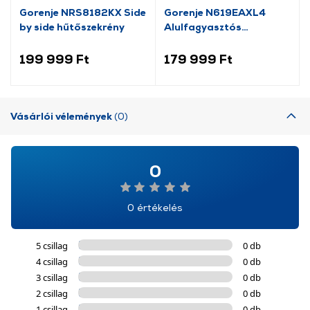
Gorenje NRS8182KX Side
Gorenje N619EAXL4
by side hűtőszekrény
Alulfagyasztós
kombinált hűtőszekrény
199 999 Ft
179 999 Ft
Vásárlói vélemények
(0)
0
0 értékelés
5 csillag
0 db
4 csillag
0 db
3 csillag
0 db
2 csillag
0 db
1 csillag
0 db