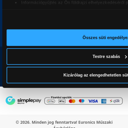
Információgyűjtés az Ön földrajzi elhelyezkedéséről
ÜGYFÉLSZOLGÁLAT
Az Ön készülékén beazonosítása annak konkrét tulaj
ellenőrzésével
KÖVESS MINKET
Tudjon meg többet személyes adatainak feldolgozási módjair
pontban
. Bármikor módosíthatja vagy visszavonhatja a Sütin
Összes süti engedélye
Az Eunonics.hu webáruházunk ún. süti vagy cookie file-okat
rendszer. A cookie-k személyazonosítására nem alkalmasak,
Rólunk
Testre szabás
szükségesek. Az oldal használatával Ön elfogadja a cookie-k
Karrier
információk:
ÁSZF
és
Adatvédelem
Üzleteink
Kizárólag az elengedhetetlen süt
Blog
© 2026. Minden jog fenntartva! Euronics Műszaki