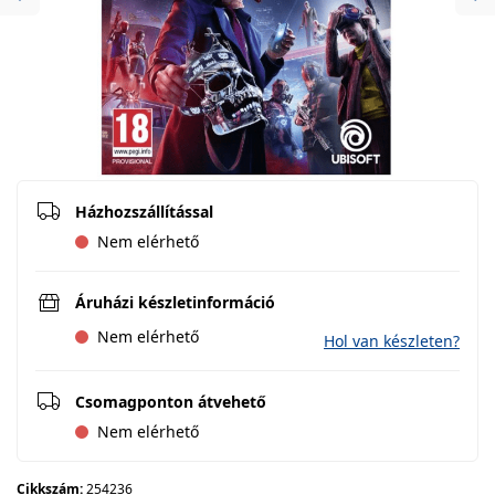
Previous
Ne
Házhozszállítással
Nem elérhető
Áruházi készletinformáció
Nem elérhető
Hol van készleten?
Csomagponton átvehető
Nem elérhető
Cikkszám:
254236