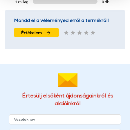
szolgáltatásaink biztosításához szükségesek. Az oldal
1 csillag
0 db
használatával Ön elfogadja a cookie-k használatát.
További információk:
ÁSZF
és
Adatvédelem
Mondd el a véleményed erről a termékről!
Értékelem
Értesülj elsőként újdonságainkról és
akcióinkról