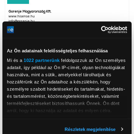
Gorenje Magyarország Kft.
www.hisense.hu
info@gorenje.hu
2045, Törökbálint, Dulácska 1/B
Képátló
139 cm
Az Ön adatainak felelősségteljes felhasználása
Képátló (inch)
55 inch
Mi és a
1022 partnerünk
feldolgozzuk az Ön személyes
Képernyő típus
QLED
adatait, így például az Ön IP-címét, olyan technológiákat
Képernyő felbontás
Ultra HD
használva, mint a sütik, amelyekkel tárolhatjuk és
hozzáférünk az Ön adataihoz a készülékén, hogy
Smart
Igen
személyre szabott hirdetéseket és tartalmakat, hirdetés-
USB portok száma
2 db
és tartalommérést, közönségbetekintéseket, valamint
termékfejlesztéseket biztosíthassunk Önnek. Ön dönt
HDMI csatlakozók száma
3 db
arról, hogy ki használja az adatait és milyen célra.
Képfrissítés
60 Hz
Magasság
78 cm
Ha engedélyezi, a következőt is meg szeretnénk tenni:
Részletek megjelenítése
Információgyűjtés az Ön földrajzi