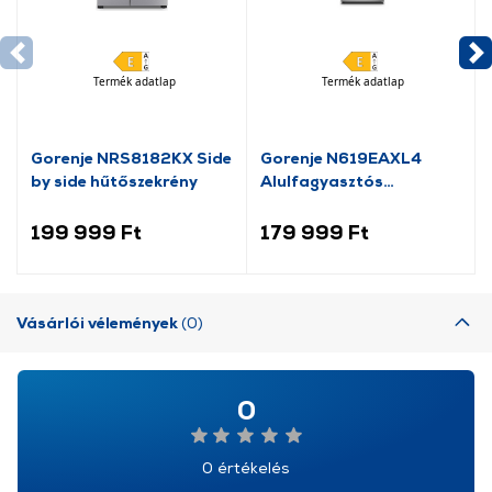
Termék adatlap
Termék adatlap
Gorenje NRS8182KX Side
Gorenje N619EAXL4
by side hűtőszekrény
Alulfagyasztós
kombinált hűtőszekrény
199 999 Ft
179 999 Ft
Vásárlói vélemények
(0)
0
0 értékelés