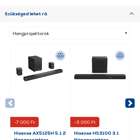
Szükséged lehet rá
Hangprojektorok
-7 000 Ft
-3 000 Ft
-3
Hisense AX5125H 5.1.2
Hisense HS3100 3.1
Hi
Hangprojektor
Hangprojektor
Ha