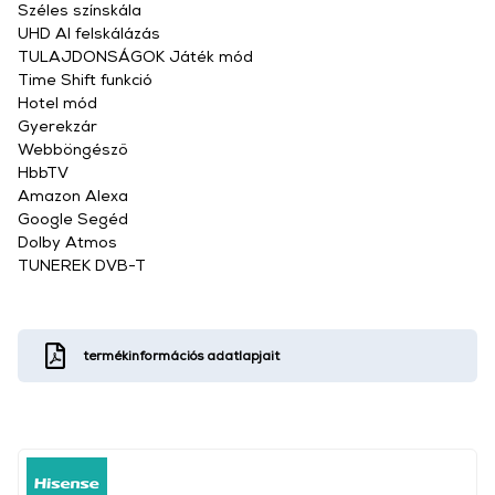
Széles színskála
UHD AI felskálázás
TULAJDONSÁGOK Játék mód
Time Shift funkció
Hotel mód
Gyerekzár
Webböngésző
HbbTV
Amazon Alexa
Google Segéd
Dolby Atmos
TUNEREK DVB-T
termékinformációs adatlapjait