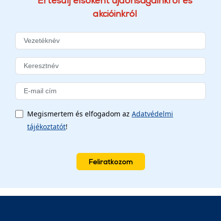
Értesülj elsőként újdonságainkról és
akcióinkról
Megismertem és elfogadom az
Adatvédelmi
tájékoztatót
!
Feliratkozom