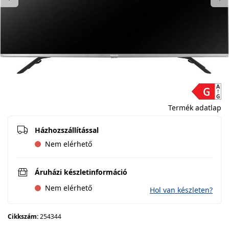
Previous
Ne
Termék adatlap
Házhozszállítással
Nem elérhető
Áruházi készletinformáció
Nem elérhető
Hol van készleten?
Cikkszám:
254344