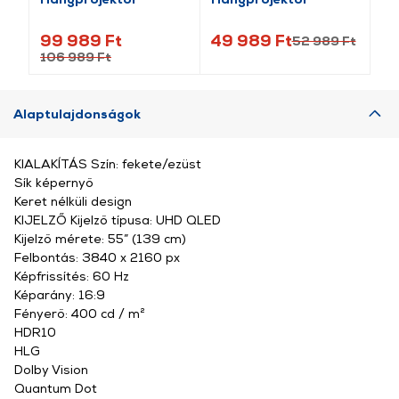
99 989 Ft
49 989 Ft
3
52 989 Ft
106 989 Ft
Alaptulajdonságok
KIALAKÍTÁS Szín: fekete/ezüst
Sík képernyő
Keret nélküli design
KIJELZŐ Kijelző típusa: UHD QLED
Kijelző mérete: 55” (139 cm)
Felbontás: 3840 x 2160 px
Képfrissítés: 60 Hz
Képarány: 16:9
Fényerő: 400 cd / m²
HDR10
HLG
Dolby Vision
Quantum Dot