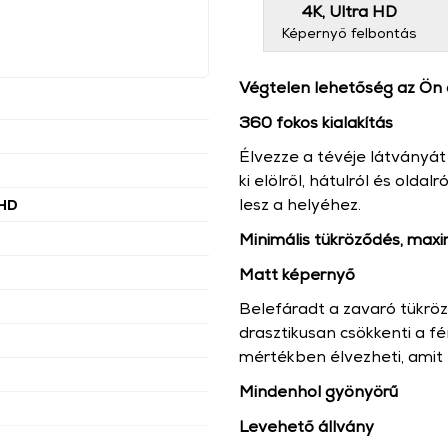
4K, Ultra HD
Képernyő felbontás
Végtelen lehetőség az Ön
360 fokos kialakítás
Élvezze a tévéje látványá
ki elölről, hátulról és olda
lesz a helyéhez.
 HD
Minimális tükröződés, maxi
Matt képernyő
Belefáradt a zavaró tükr
drasztikusan csökkenti a f
mértékben élvezheti, amit 
Mindenhol gyönyörű
Levehető állvány