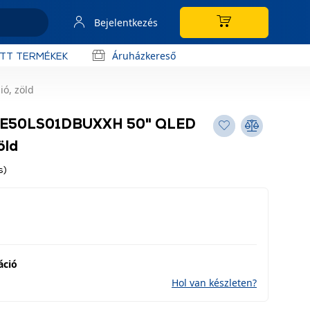
Bejelentkezés
Áruházkereső
OTT TERMÉKEK
ó, zöld
 QE50LS01DBUXXH 50" QLED
öld
s)
áció
Hol van készleten?