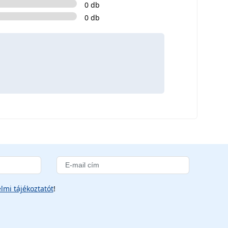
0 db
0 db
lmi tájékoztatót
!