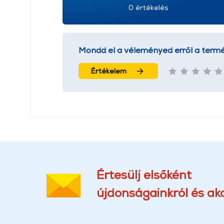
0 értékelés
Mondd el a véleményed erről a termé
Értékelem
Értesülj elsőként
újdonságainkról és akc