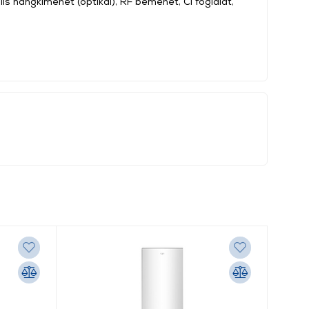
lis hangkimenet (optikai), RF bemenet, CI foglalat,