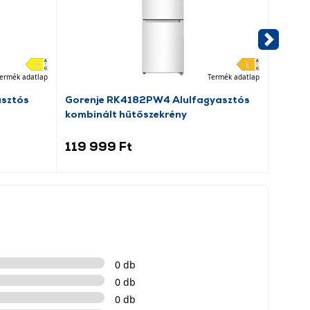
ermék adatlap
Termék adatlap
asztós
Gorenje RK4182PW4 Alulfagyasztós
Dreame
kombinált hűtőszekrény
porsz
119 999 Ft
69 9
0 db
0 db
0 db