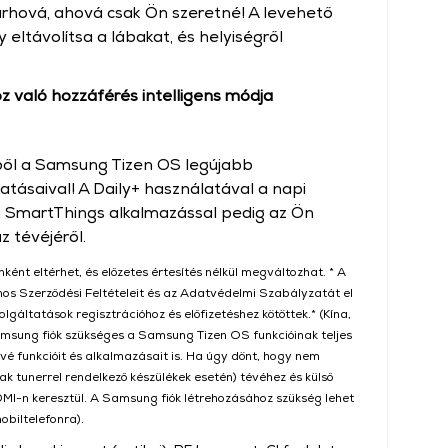
árhová, ahová csak Ön szeretné! A levehető
 eltávolítsa a lábakat, és helyiségről
 való hozzáférés intelligens módja
ből a Samsung Tizen OS legújabb
atásaival! A Daily+ használatával a napi
 a SmartThings alkalmazással pedig az Ön
z tévéjéről.
nként eltérhet, és előzetes értesítés nélkül megváltozhat. * A
nos Szerződési Feltételeit és az Adatvédelmi Szabályzatát el
olgáltatások regisztrációhoz és előfizetéshez kötöttek.* (Kína,
Samsung fiók szükséges a Samsung Tizen OS funkcióinak teljes
évé funkcióit és alkalmazásait is. Ha úgy dönt, hogy nem
ak tunerrel rendelkező készülékek esetén) tévéhez és külső
HDMI-n keresztül. A Samsung fiók létrehozásához szükség lehet
obiltelefonra).