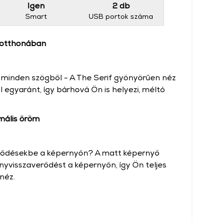
Igen
2 db
Smart
USB portok száma
 otthonában
t minden szögből - A The Serif gyönyörűen néz
lról egyaránt, így bárhová Ön is helyezi, méltó
mális öröm
öződésekbe a képernyőn? A matt képernyő
ényvisszaverődést a képernyőn, így Ön teljes
néz.