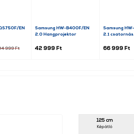
QS750F/EN
Samsung HW-B400F/EN
Samsung HW
2.0 Hangprojektor
2.1 csatornás
hangprojekto
42 999 Ft
66 999 Ft
94 999 Ft
125 cm
Képátló