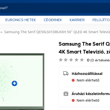
EURONICS HETEK
CÉGEKNEK
KARRIER
FELÚJÍT
Samsung The Serif QE50LS01DBUXXH 50" QLED 4K Smart Televízi
Samsung The Serif
4K Smart Televízió, z
0
(0 értékelé
Házhozszállítással
Nem elérhető
Áruházi készletinform
Nem elérhető