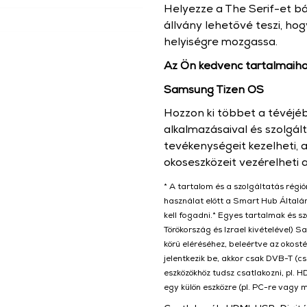
Helyezze a The Serif-et b
állvány lehetővé teszi, hogy
helyiségre mozgassa.
Az Ön kedvenc tartalmaihoz
Samsung Tizen OS
Hozzon ki többet a tévéjé
alkalmazásaival és szolgált
tevékenységeit kezelheti,
okoseszközeit vezérelheti a
* A tartalom és a szolgáltatás régió
használat előtt a Smart Hub Általá
kell fogadni.* Egyes tartalmak és sz
Törökország és Izrael kivételével) 
körű eléréséhez, beleértve az okost
jelentkezik be, akkor csak DVB-T (cs
eszközökhöz tudsz csatlakozni, pl. 
egy külön eszközre (pl. PC-re vagy m