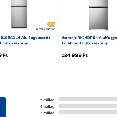
Termék adatlap
T
N619EAXL4 Alulfagyasztós
Gorenje RK14DPS4 Alulfagy
t hűtőszekrény
kombinált hűtőszekrény
9 Ft
124 999 Ft
5 csillag
4 csillag
3 csillag