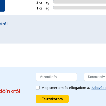
2 csillag
1 csillag
kről!
Megismertem és elfogadom az
Adatvéde
ióinkról
Feliratkozom