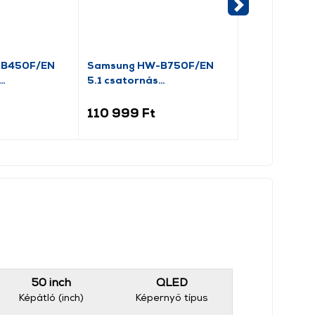
-B450F/EN
Samsung HW-B750F/EN
Samsung HW
5.1 csatornás
Hangprojekt
r
hangprojektor
mélynyomóval
110 999 Ft
46 999 Ft
50 inch
QLED
Képátló (inch)
Képernyő típus