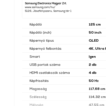
Samsung Electronics Magyar Zrt.
www.samsung.com/hu/
5126, Jászfényszaru, Samsung tér 1
Képátló
125 cm
Képátló (inch)
50 inch
Képernyő típus
QLED
Képernyő felbontás
4K, Ultra
Smart
Igen
USB portok száma
2 db
HDMI csatlakozók száma
4 db
Képfrissítés
50 Hz
Magasság
117,68 cm
Szélesség
114,32 cm
Mélység
47,55 cm