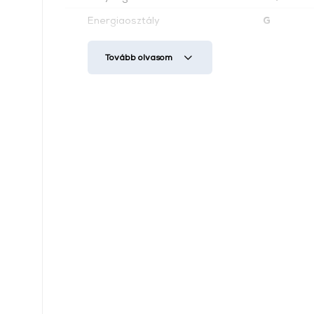
Energiaosztály
G
Nettó súly
21,6 kg
Tovább olvasom
Szín
Zöld
USB csatlakozó
Igen
WiFi
Igen