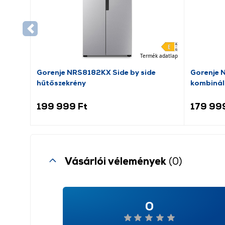
Termék adatlap
Gorenje NRS8182KX Side by side
Gorenje 
hűtőszekrény
kombinál
199 999 Ft
179 99
Vásárlói vélemények
(0)
0