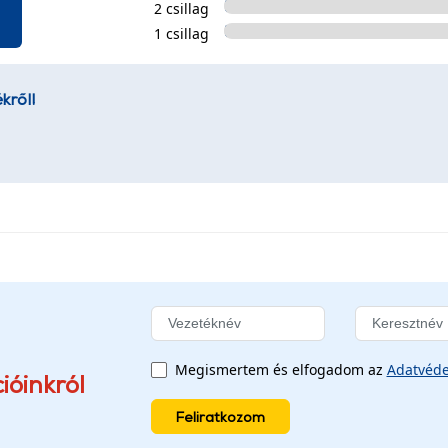
2 csillag
1 csillag
kről!
Megismertem és elfogadom az
Adatvéde
ióinkról
Feliratkozom