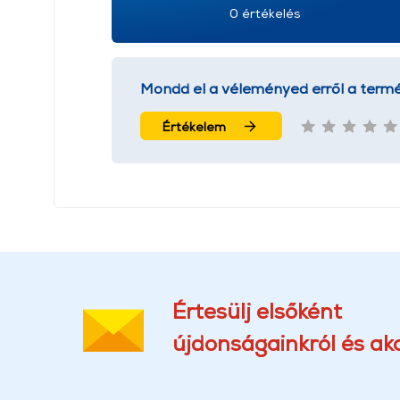
0 értékelés
Mondd el a véleményed erről a termé
Értékelem
Értesülj elsőként
újdonságainkról és akc