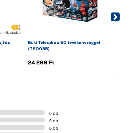
-5 601
ermék adatlap
jtós
Buki Teleszkóp 50 tevékenységgel
Buki 5
(TS008B)
rajztá
24 299 Ft
12 9
0 db
0 db
0 db