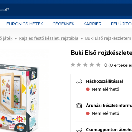
EURONICS HETEK
CÉGEKNEK
KARRIER
FELÚJÍT
ő játék
Rajz és festő készlet, rajztábla
Buki Első rajzkészletem
Buki Első rajzkészle
0
(0 értékelé
Házhozszállítással
Nem elérhető
Áruházi készletinform
Nem elérhető
Csomagponton átveh