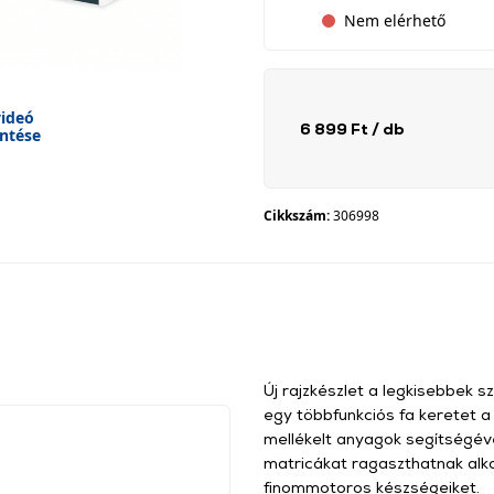
Nem elérhető
ideó
6 899 Ft
/ db
ntése
Cikkszám:
306998
Új rajzkészlet a legkisebbek 
egy többfunkciós fa keretet a
mellékelt anyagok segítségéve
matricákat ragaszthatnak alko
finommotoros készségeiket.