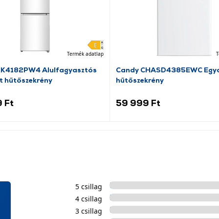
Termék adatlap
T
RK4182PW4 Alulfagyasztós
Candy CHASD4385EWC Egya
t hűtőszekrény
hűtőszekrény
 Ft
59 999 Ft
5 csillag
4 csillag
3 csillag