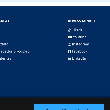
GÁLAT
KÖVESS MINKET
TikTok
Youtube
oztató
Instagram
 adattörlő kódokról
Facebook
elentés
LinkedIn