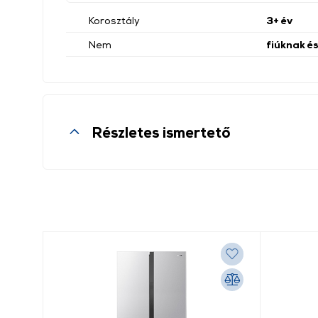
Korosztály
3+ év
Nem
fiúknak é
Részletes ismertető