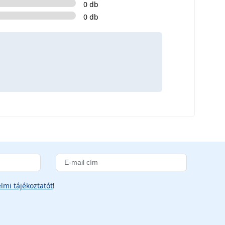
0 db
0 db
lmi tájékoztatót
!