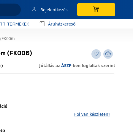
Bejelentkezés
Áruházkereső
OTT TERMÉKEK
 (FK006)
tem (FK006)
Jótállás az
ÁSZF
-ben foglaltak szerint
s)
áció
Hol van készleten?
ető