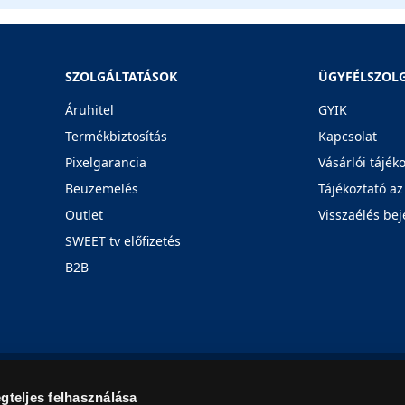
SZOLGÁLTATÁSOK
ÜGYFÉLSZOL
Áruhitel
GYIK
Termékbiztosítás
Kapcsolat
Pixelgarancia
Vásárlói tájék
Beüzemelés
Tájékoztató az
Outlet
Visszaélés bej
SWEET tv előfizetés
B2B
Rólunk
Karrier
Üzleteink
Blog
gteljes felhasználása