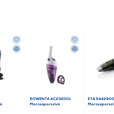
ROWENTA AC232001
ETA 544290
vó
Morzsaporszívó
Morzsaporszí