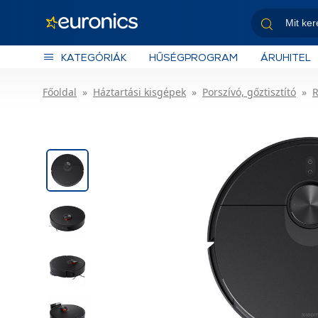
KATEGÓRIÁK
HŰSÉGPROGRAM
ÁRUHITEL
Főoldal
Háztartási kisgépek
Porszívó, gőztisztító
R