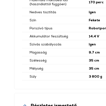
170 perc
(használattól függően)
Nedves tisztítás
Igen
Szín
Fekete
Porszívó típus
Robotpor
Akkumulátor feszültség
14,4 V
Szívás szabályozás
Igen
Magasság
9,7 cm
Szélesség
35 cm
Mélység
35 cm
Súly
3 800 g
Részletes ismertető