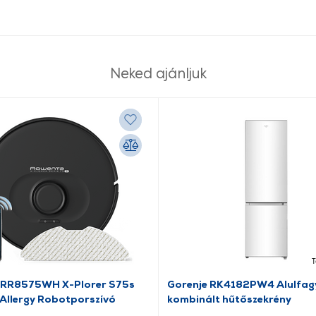
Neked ajánljuk
T
 RR8575WH X-Plorer S75s
Gorenje RK4182PW4 Alulfag
 Allergy Robotporszívó
kombinált hűtőszekrény