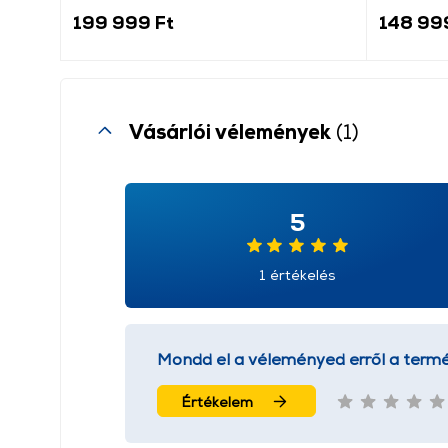
199 999 Ft
148 99
Vásárlói vélemények
(1)
5
1 értékelés
Mondd el a véleményed erről a termé
Értékelem