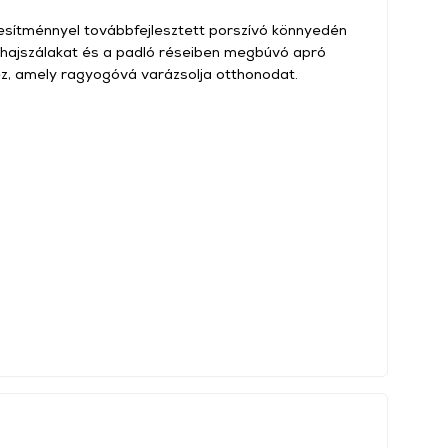
jesítménnyel továbbfejlesztett porszívó könnyedén
, hajszálakat és a padló réseiben megbúvó apró
gez, amely ragyogóvá varázsolja otthonodat.