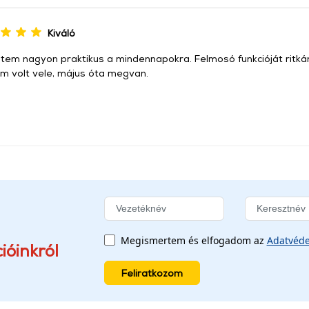
Kiváló
ntem nagyon praktikus a mindennapokra. Felmosó funkcióját ritkán
em volt vele, május óta megvan.
Megismertem és elfogadom az
Adatvéde
ióinkról
Feliratkozom