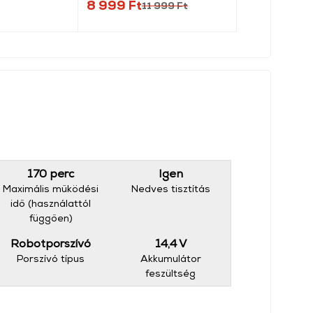
8 999 Ft
17 999 Ft
11 999 Ft
170 perc
Igen
Maximális működési
Nedves tisztítás
idő (használattól
függően)
Robotporszívó
14,4 V
Porszívó típus
Akkumulátor
feszültség