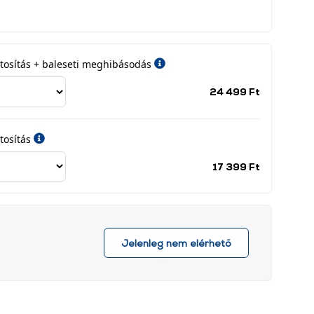
iztosítás + baleseti meghibásodás
Jótállási
24 499 Ft
időszak
címke
tosítás
Jótállási
17 399 Ft
időszak
címke
Jelenleg nem elérhető