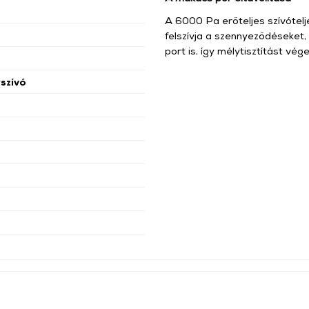
A 6000 Pa erőteljes szívótel
felszívja a szennyeződéseket
port is, így mélytisztítást vé
szívó