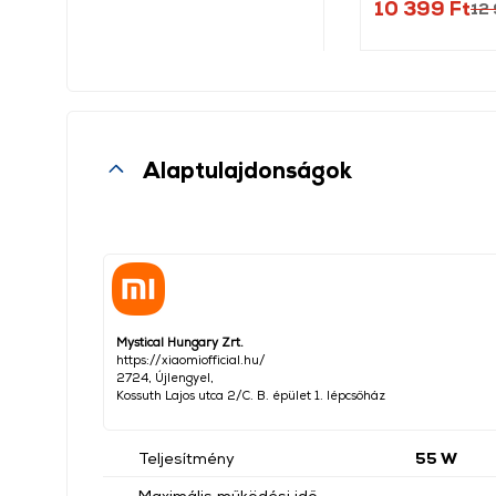
10 399 Ft
12 
Alaptulajdonságok
Mystical Hungary Zrt.
https://xiaomiofficial.hu/
2724, Újlengyel,
Kossuth Lajos utca 2/C. B. épület 1. lépcsőház
Teljesítmény
55 W
Maximális működési idő