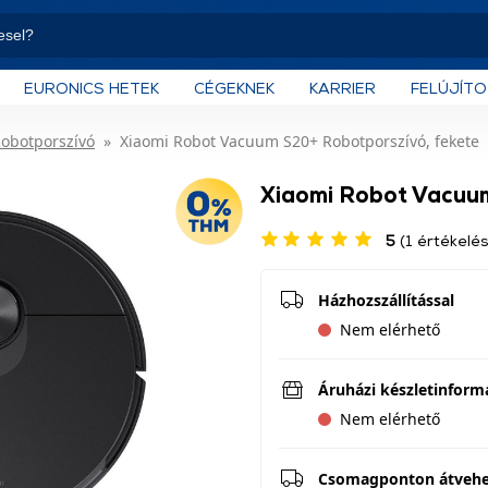
EURONICS HETEK
CÉGEKNEK
KARRIER
FELÚJÍT
obotporszívó
Xiaomi Robot Vacuum S20+ Robotporszívó, fekete
Xiaomi Robot Vacuum
5
(1 értékelés
Házhozszállítással
Nem elérhető
Áruházi készletinform
Nem elérhető
Csomagponton átveh