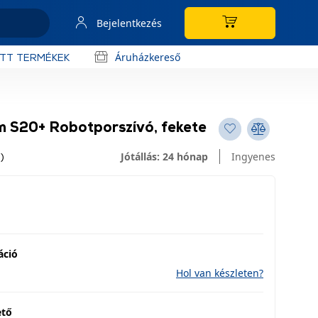
Bejelentkezés
Áruházkereső
OTT TERMÉKEK
 S20+ Robotporszívó, fekete
Jótállás: 24 hónap
Ingyenes
)
áció
Hol van készleten?
ető