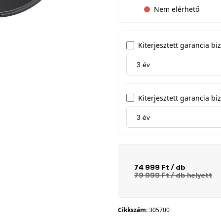
Nem elérhető
Kiterjesztett garancia b
Kiterjesztett garancia biz
74 999 Ft
/ db
79 999 Ft
/ db
helyett
Cikkszám:
305700