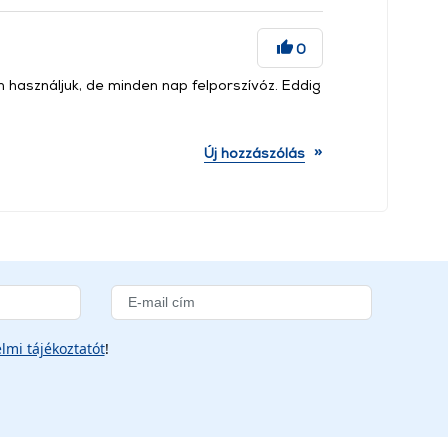
0
 használjuk, de minden nap felporszívóz. Eddig
»
Új hozzászólás
lmi tájékoztatót
!