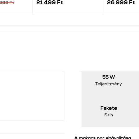
21 499 Ft
26 999 Ft
999 Ft
55 W
Teljesítmény
Fekete
Szín
A makacs por eltávolítása