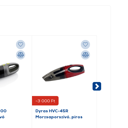
-3 000 Ft
000
Dyras HVC-45R
Karcher CVH
vó
Morzsaporszívó, piros
morzsaporszí
330.0)