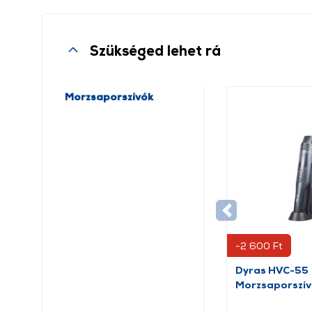
Szükséged lehet rá
Morzsaporszívók
-2 600 Ft
Dyras HVC-55
Morzsaporszí