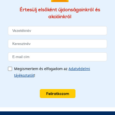
Értesülj elsőként újdonságainkról és
akcióinkról
Megismertem és elfogadom az
Adatvédelmi
tájékoztatót
!
Feliratkozom