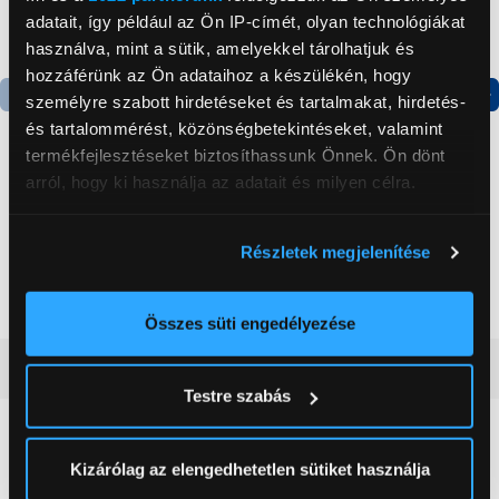
adatait, így például az Ön IP-címét, olyan technológiákat
használva, mint a sütik, amelyekkel tárolhatjuk és
hozzáférünk az Ön adataihoz a készülékén, hogy
személyre szabott hirdetéseket és tartalmakat, hirdetés-
Termék adatlap
Termék adatlap
és tartalommérést, közönségbetekintéseket, valamint
termékfejlesztéseket biztosíthassunk Önnek. Ön dönt
arról, hogy ki használja az adatait és milyen célra.
Gorenje NRS8182KX Side
Gorenje N619EAXL4
by side hűtőszekrény
Alulfagyasztós
Ha engedélyezi, a következőt is meg szeretnénk tenni:
kombinált hűtőszekrény
Részletek megjelenítése
Információgyűjtés az Ön földrajzi
199 999 Ft
179 999 Ft
elhelyezkedéséről pár méteres pontossággal
Az Ön készülékén beazonosítása annak konkrét
Összes süti engedélyezése
tulajdonságainak (ujjlenyomat) aktív ellenőrzésével
Vásárlói vélemények
(0)
Tudjon meg többet személyes adatainak feldolgozási
Testre szabás
módjairól és adja meg preferenciáit a
Részletek
pontban
. Bármikor módosíthatja vagy visszavonhatja a
0
Sütinyilatkozathoz való hozzájárulását.
Kizárólag az elengedhetetlen sütiket használja