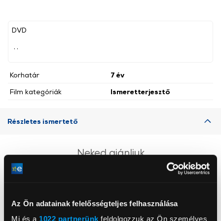
DVD
, ,
Korhatár
7 év
Film kategóriák
Ismeretterjesztő
Részletes ismertető
Neked ajánljuk
Az Ön adatainak felelősségteljes felhasználása
Mi és a
1022 partnerünk
feldolgozzuk az Ön személyes