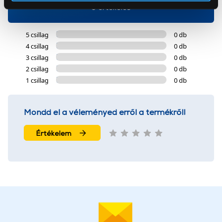
Az Eunonics.hu webáruházunk ún. süti vagy cookie file-
0 értékelés
okat használ, melyeket az Ön gépén tárol a rendszer. A
cookie-k személyazonosítására nem alkalmasak,
5 csillag
0 db
szolgáltatásaink biztosításához szükségesek. Az oldal
4 csillag
0 db
használatával Ön elfogadja a cookie-k használatát.
3 csillag
0 db
További információk:
ÁSZF
és
Adatvédelem
2 csillag
0 db
1 csillag
0 db
Mondd el a véleményed erről a termékről!
Értékelem