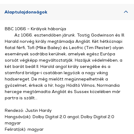
Alaptulajdonságok
BBC 1066 – Királyok háborúja
Az 1066. esztendőben járunk. Tostig Godwinson és III.
Harald norvég király megtámadja Angliát. Két hétköznapi
fiatal férfi, Tofi (Mike Bailey) és Leofric (Tim Plester) olyan
események sodrába kerülnek, amelyek egész Európa
sorsát végképp megváltoztatják. Hazájuk védelmében, a
két barát beáll II. Harold angol király seregébe és a
stamford bridge-i csatában legyőzik a nagy viking
hadsereget. De még mielőtt megünnepelhetnék a
győzelmet, érkezik a hír, hogy Hódító Vilmos, Normandia
hercege megtámadta Angliát és Sussex közelében már
partra is szállt...
Rendező: Justin Hardy
Hangsáv(ok): Dolby Digital 2.0 angol; Dolby Digital 2.0
magyar
Felirat(ok): magyar