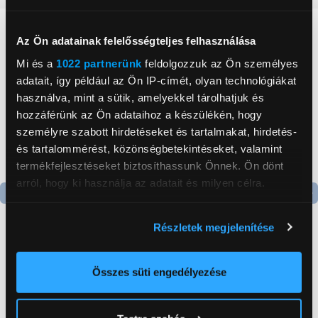
Neked ajánljuk
Az Ön adatainak felelősségteljes felhasználása
Mi és a
1022 partnerünk
feldolgozzuk az Ön személyes
adatait, így például az Ön IP-címét, olyan technológiákat
használva, mint a sütik, amelyekkel tárolhatjuk és
hozzáférünk az Ön adataihoz a készülékén, hogy
személyre szabott hirdetéseket és tartalmakat, hirdetés-
és tartalommérést, közönségbetekintéseket, valamint
termékfejlesztéseket biztosíthassunk Önnek. Ön dönt
arról, hogy ki használja az adatait és milyen célra.
Termék adatlap
Termék adatlap
Ha engedélyezi, a következőt is meg szeretnénk tenni:
Részletek megjelenítése
Információgyűjtés az Ön földrajzi
elhelyezkedéséről pár méteres pontossággal
Gorenje NRS8182KX Side
Gorenje N619EAXL4
Az Ön készülékén beazonosítása annak konkrét
Összes süti engedélyezése
by side hűtőszekrény
Alulfagyasztós
tulajdonságainak (ujjlenyomat) aktív ellenőrzésével
kombinált hűtőszekrény
Tudjon meg többet személyes adatainak feldolgozási
199 999 Ft
179 999 Ft