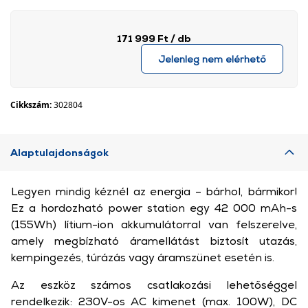
171 999 Ft
/ db
Jelenleg nem elérhető
Cikkszám:
302804
Alaptulajdonságok
Legyen mindig kéznél az energia – bárhol, bármikor!
Ez a hordozható power station egy 42 000 mAh-s
(155Wh) lítium-ion akkumulátorral van felszerelve,
amely megbízható áramellátást biztosít utazás,
kempingezés, túrázás vagy áramszünet esetén is.
Az eszköz számos csatlakozási lehetőséggel
rendelkezik: 230V-os AC kimenet (max. 100W), DC