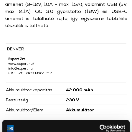
kimenet (9–12V, 10A – max. 15A), valamint USB (5V,
max. 2.1A), QC 3.0 gyorstöltő (18W) és USB-C
kimenet is található rajta, így egyszerre többféle
készülék is tölthető.
DENVER
Expert Zrt.
www.expert.hu/
info@expert.hu
2151, Fót, Telkes Mária út 2
Akkumulátor kapacitás
42 000 mAh
Feszültség
230 V
Akkumulátor/Elem
Akkumulátor
Részletes ismertető