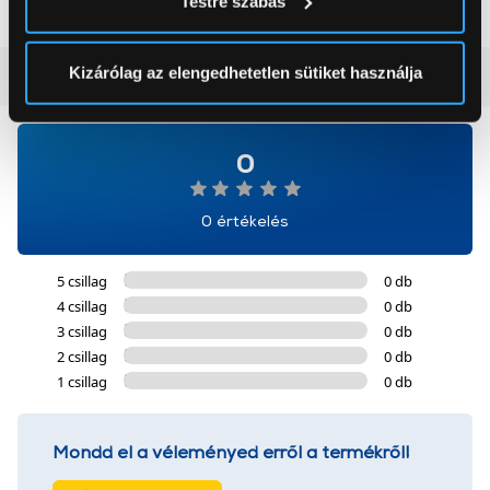
Testre szabás
módjairól és adja meg preferenciáit a
Részletek
pontban
. Bármikor módosíthatja vagy visszavonhatja a
Sütinyilatkozathoz való hozzájárulását.
Kizárólag az elengedhetetlen sütiket használja
Vásárlói vélemények
(0)
Az Eunonics.hu webáruházunk ún. süti vagy cookie file-
okat használ, melyeket az Ön gépén tárol a rendszer. A
0
cookie-k személyazonosítására nem alkalmasak,
szolgáltatásaink biztosításához szükségesek. Az oldal
használatával Ön elfogadja a cookie-k használatát.
0 értékelés
További információk:
ÁSZF
és
Adatvédelem
5 csillag
0 db
4 csillag
0 db
3 csillag
0 db
2 csillag
0 db
1 csillag
0 db
Mondd el a véleményed erről a termékről!