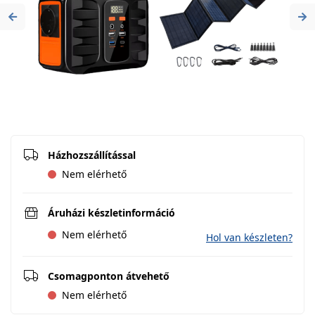
Previous
Ne
Házhozszállítással
Nem elérhető
Áruházi készletinformáció
Nem elérhető
Hol van készleten?
Csomagponton átvehető
Nem elérhető