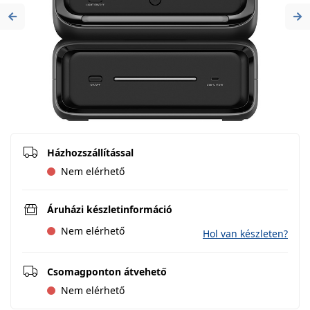
Previous
Ne
Házhozszállítással
Nem elérhető
Áruházi készletinformáció
Nem elérhető
Hol van készleten?
Csomagponton átvehető
Nem elérhető