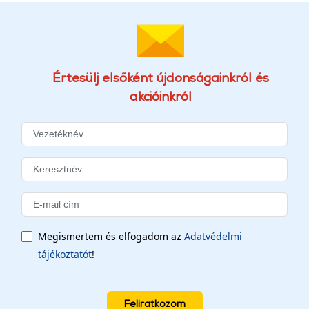
Értesülj elsőként újdonságainkról és
akcióinkról
Megismertem és elfogadom az
Adatvédelmi
tájékoztatót
!
Feliratkozom