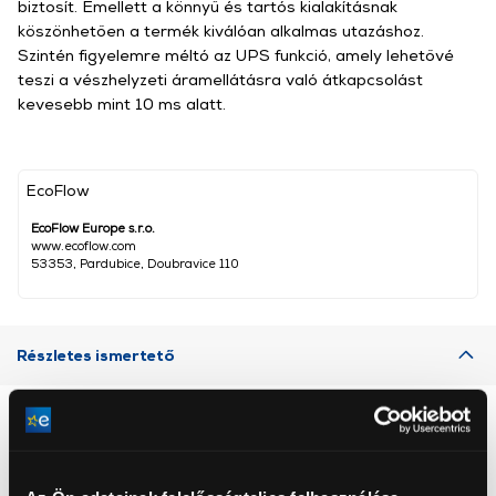
biztosít. Emellett a könnyű és tartós kialakításnak
köszönhetően a termék kiválóan alkalmas utazáshoz.
Szintén figyelemre méltó az UPS funkció, amely lehetővé
teszi a vészhelyzeti áramellátásra való átkapcsolást
kevesebb mint 10 ms alatt.
EcoFlow
EcoFlow Europe s.r.o.
www.ecoflow.com
53353, Pardubice, Doubravice 110
Részletes ismertető
Neked ajánljuk