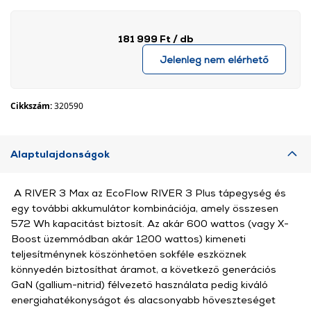
181 999 Ft
/ db
Jelenleg nem elérhető
Cikkszám:
320590
Alaptulajdonságok
A RIVER 3 Max az EcoFlow RIVER 3 Plus tápegység és
egy további akkumulátor kombinációja, amely összesen
572 Wh kapacitást biztosít. Az akár 600 wattos (vagy X-
Boost üzemmódban akár 1200 wattos) kimeneti
teljesítménynek köszönhetően sokféle eszköznek
könnyedén biztosíthat áramot, a következő generációs
GaN (gallium-nitrid) félvezető használata pedig kiváló
energiahatékonyságot és alacsonyabb hőveszteséget