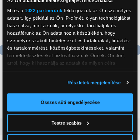
Az Ön adatainak felelősségteljes felhasználása
Mi és a
1022 partnerünk
feldolgozzuk az Ön személyes
adatait, így például az Ön IP-címét, olyan technológiákat
használva, mint a sütik, amelyekkel tárolhatjuk és
hozzáférünk az Ön adataihoz a készülékén, hogy
személyre szabott hirdetéseket és tartalmakat, hirdetés-
és tartalommérést, közönségbetekintéseket, valamint
termékfejlesztéseket biztosíthassunk Önnek. Ön dönt
Termék adatlap
arról, hogy ki használja az adatait és milyen célra.
Ha engedélyezi, a következőt is meg szeretnénk tenni:
Anker Solix 760
Gorenje NRS8182KX Side
Részletek megjelenítése
Hordozható
Információgyűjtés az Ön földrajzi
by side hűtőszekrény
akkumulátor
elhelyezkedéséről pár méteres pontossággal
bővítőegység
602 999 Ft
199 999 Ft
Az Ön készülékén beazonosítása annak konkrét
Összes süti engedélyezése
(A1780111-85)
tulajdonságainak (ujjlenyomat) aktív ellenőrzésével
Tudjon meg többet személyes adatainak feldolgozási
Testre szabás
módjairól és adja meg preferenciáit a
Részletek
Vásárlói vélemények
(0)
pontban
. Bármikor módosíthatja vagy visszavonhatja a