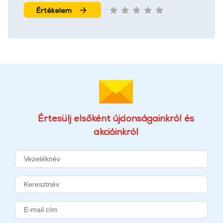
További információk:
ÁSZF
és
Adatvédelem
Értékelem
Értesülj elsőként újdonságainkról és
akcióinkról