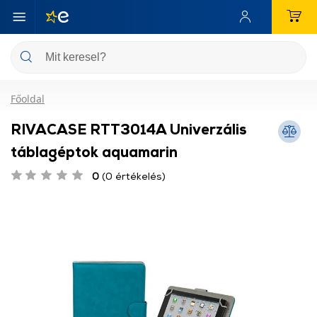
Főoldal
RIVACASE RTT3014A Univerzális
táblagéptok aquamarin
0
(0 értékelés)