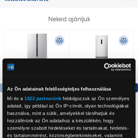
Neked ajánljuk
Az Ön adatainak felelősségteljes felhasználása
Termék adatlap
Termék adatlap
Mi és a
1022 partnerünk
feldolgozzuk az Ön személyes
adatait, így például az Ön IP-címét, olyan technológiákat
használva, mint a sütik, amelyekkel tárolhatjuk és
Gorenje NRS8182KX Side
Gorenje N619EAXL4
hozzáférünk az Ön adataihoz a készülékén, hogy
by side hűtőszekrény
Alulfagyasztós
személyre szabott hirdetéseket és tartalmakat, hirdetés-
kombinált hűtőszekrény
és tartalommérést, közönségbetekintéseket, valamint