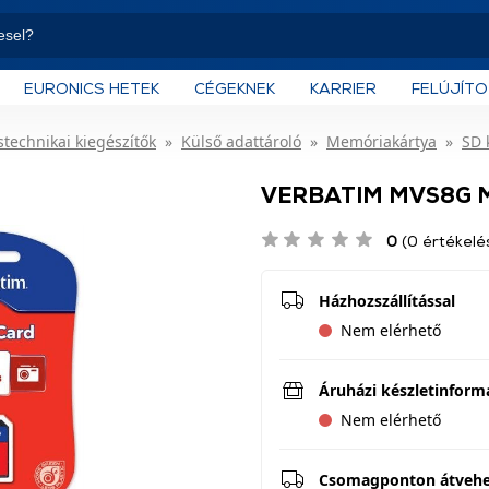
EURONICS HETEK
CÉGEKNEK
KARRIER
FELÚJÍT
technikai kiegészítők
Külső adattároló
Memóriakártya
SD 
VERBATIM MVS8G Me
0
(0 értékelé
Házhozszállítással
Nem elérhető
Áruházi készletinform
Nem elérhető
Csomagponton átveh