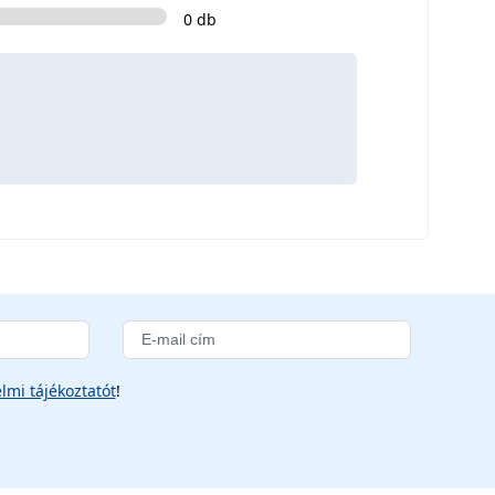
0 db
lmi tájékoztatót
!