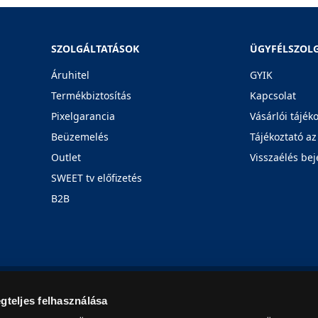
SZOLGÁLTATÁSOK
ÜGYFÉLSZOL
Áruhitel
GYIK
Termékbiztosítás
Kapcsolat
Pixelgarancia
Vásárlói tájék
Beüzemelés
Tájékoztató az
Outlet
Visszaélés bej
SWEET tv előfizetés
B2B
Rólunk
Karrier
Üzleteink
Blog
gteljes felhasználása