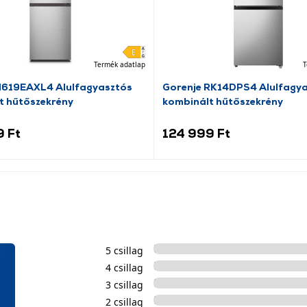
Termék adatlap
T
N619EAXL4 Alulfagyasztós
Gorenje RK14DPS4 Alulfagy
t hűtőszekrény
kombinált hűtőszekrény
9 Ft
124 999 Ft
5 csillag
4 csillag
3 csillag
2 csillag