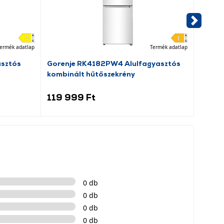
ermék adatlap
Termék adatlap
asztós
Gorenje RK4182PW4 Alulfagyasztós
Dreame
kombinált hűtőszekrény
porsz
119 999 Ft
69 9
0 db
0 db
0 db
0 db