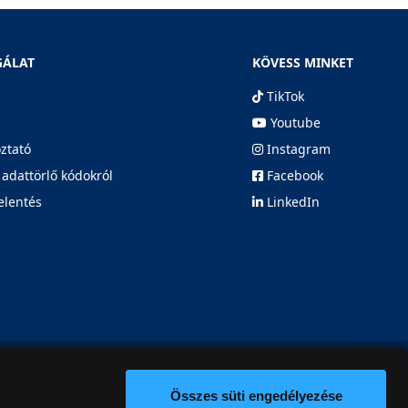
GÁLAT
KÖVESS MINKET
TikTok
Youtube
oztató
Instagram
 adattörlő kódokról
Facebook
elentés
LinkedIn
Összes süti engedélyezése