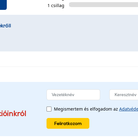
1 csillag
kről!
Megismertem és elfogadom az
Adatvéde
ióinkról
Feliratkozom