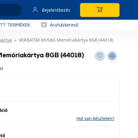
Bejelentkezés
Áruházkereső
OTT TERMÉKEK
kártya
VERBATIM MVS8G Memóriakártya 8GB (44018)
móriakártya 8GB (44018)
s)
áció
Hol van készleten?
ető