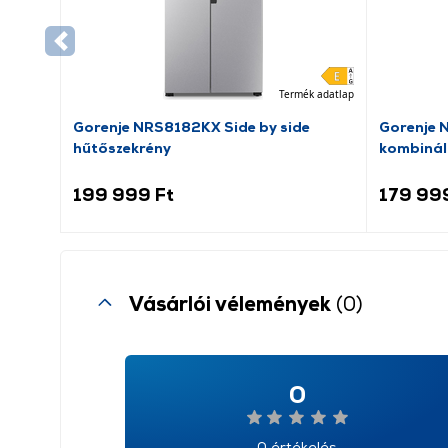
Termék adatlap
Gorenje NRS8182KX Side by side
Gorenje 
hűtőszekrény
kombinál
199 999 Ft
179 99
Vásárlói vélemények
(0)
0
0 értékelés