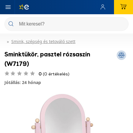
Smink, szépség és tetováló szett
Sminktükör, pasztel rózsaszín
(W7179)
0
(0 értékelés)
Jótállás: 24 hónap