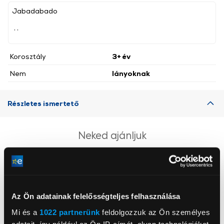
Jabadabado
, ,
Korosztály
3+ év
Nem
lányoknak
Részletes ismertető
Neked ajánljuk
Az Ön adatainak felelősségteljes felhasználása
Mi és a
1022 partnerünk
feldolgozzuk az Ön személyes
adatait, így például az Ön IP-címét, olyan technológiákat