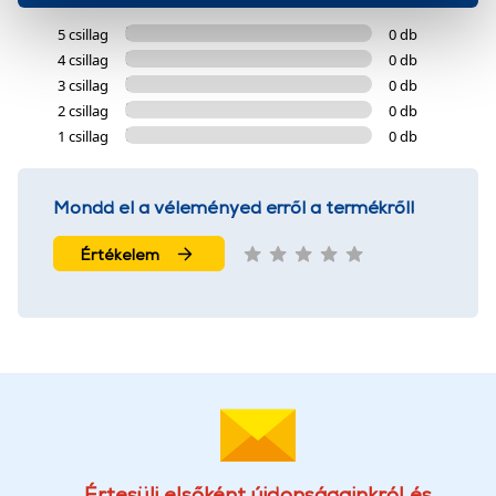
okat használ, melyeket az Ön gépén tárol a rendszer. A
5 csillag
0 db
cookie-k személyazonosítására nem alkalmasak,
4 csillag
0 db
szolgáltatásaink biztosításához szükségesek. Az oldal
3 csillag
0 db
használatával Ön elfogadja a cookie-k használatát.
2 csillag
0 db
További információk:
ÁSZF
és
Adatvédelem
1 csillag
0 db
Mondd el a véleményed erről a termékről!
Értékelem
Értesülj elsőként újdonságainkról és