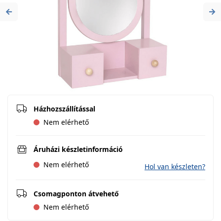
Previous
Ne
Házhozszállítással
Nem elérhető
Áruházi készletinformáció
Nem elérhető
Hol van készleten?
Csomagponton átvehető
Nem elérhető