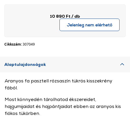
10 890 Ft
/ db
Jelenleg nem elérhető
Cikkszám:
307049
Alaptulajdonságok
Aranyos fa pasztell rózsaszín tükrös kisszekrény
fából.
Most könnyedén tárolhatod ékszereidet,
hajgumijaidat és hajpántjaidat ebben az aranyos kis
fiókos tükörben.