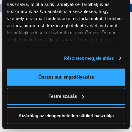
használva, mint a sütik, amelyekkel tárolhatjuk és
hozzáférünk az Ön adataihoz a készülékén, hogy
Termék adatlap
Termék adatlap
személyre szabott hirdetéseket és tartalmakat, hirdetés-
és tartalommérést, közönségbetekintéseket, valamint
termékfejlesztéseket biztosíthassunk Önnek. Ön dönt
Gorenje NRS8182KX Side
Gorenje RK14DPS4
arról, hogy ki használja az adatait és milyen célra.
by side hűtőszekrény
Alulfagyasztós
kombinált hűtőszekrény
Ha engedélyezi, a következőt is meg szeretnénk tenni:
199 999 Ft
124 999 Ft
Részletek megjelenítése
Információgyűjtés az Ön földrajzi
elhelyezkedéséről pár méteres pontossággal
Az Ön készülékén beazonosítása annak konkrét
Összes süti engedélyezése
Vásárlói vélemények
(0)
tulajdonságainak (ujjlenyomat) aktív ellenőrzésével
Tudjon meg többet személyes adatainak feldolgozási
Testre szabás
módjairól és adja meg preferenciáit a
Részletek
0
pontban
. Bármikor módosíthatja vagy visszavonhatja a
Sütinyilatkozathoz való hozzájárulását.
Kizárólag az elengedhetetlen sütiket használja
0 értékelés
Az Eunonics.hu webáruházunk ún. süti vagy cookie file-