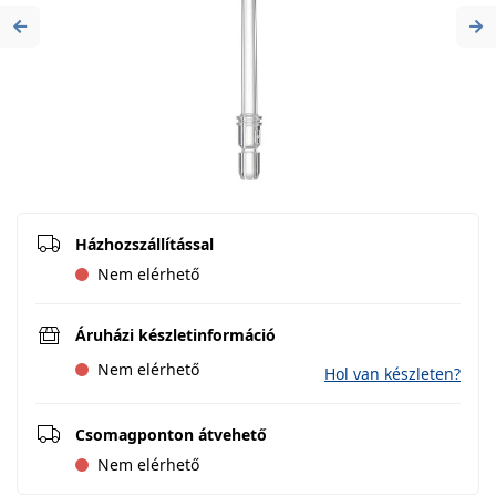
Previous
Ne
Házhozszállítással
Nem elérhető
Áruházi készletinformáció
Nem elérhető
Hol van készleten?
Csomagponton átvehető
Nem elérhető