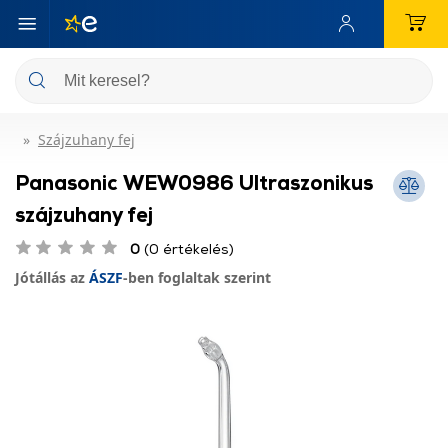
Szájzuhany fej
Panasonic WEW0986 Ultraszonikus
szájzuhany fej
0
(0 értékelés)
Jótállás az
ÁSZF
-ben foglaltak szerint