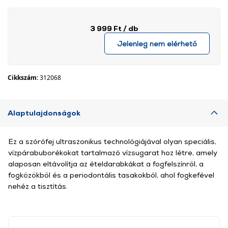
3 999 Ft
/ db
Jelenleg nem elérhető
Cikkszám:
312068
Alaptulajdonságok
Ez a szórófej ultraszonikus technológiájával olyan speciális,
vízpárabuborékokat tartalmazó vízsugarat hoz létre, amely
alaposan eltávolítja az ételdarabkákat a fogfelszínről, a
fogközökből és a periodontális tasakokból, ahol fogkefével
nehéz a tisztítás.