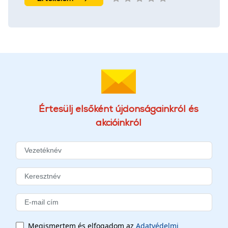
Értesülj elsőként újdonságainkról és
akcióinkról
Megismertem és elfogadom az
Adatvédelmi