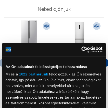
Neked ajánljuk
Az Ön adatainak felelősségteljes felhasználása
Termék adatlap
Termék adatlap
Mi és a
1022 partnerünk
feldolgozzuk az Ön személyes
adatait, így például az Ön IP-címét, olyan technológiákat
használva, mint a sütik, amelyekkel tárolhatjuk és
Gorenje NRS8182KX Side
Gorenje N619EAXL4
by side hűtőszekrény
Alulfagyasztós
hozzáférünk az Ön adataihoz a készülékén, hogy
kombinált hűtőszekrény
személyre szabott hirdetéseket és tartalmakat, hirdetés-
199 999 Ft
179 999 Ft
és tartalommérést, közönségbetekintéseket, valamint