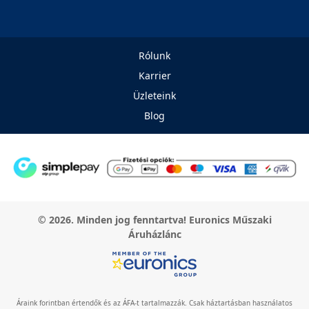
Rólunk
Karrier
Üzleteink
Blog
© 2026. Minden jog fenntartva! Euronics Műszaki
Áruházlánc
Áraink forintban értendők és az ÁFA-t tartalmazzák. Csak háztartásban használatos