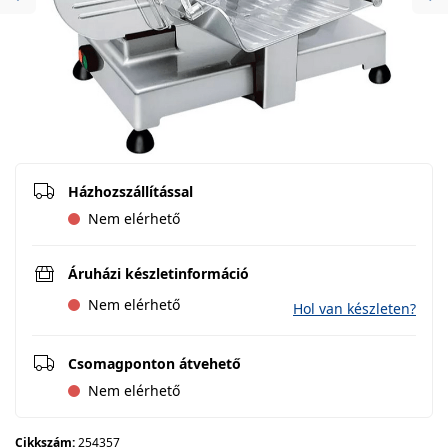
Previous
Ne
Házhozszállítással
Nem elérhető
Áruházi készletinformáció
Nem elérhető
Hol van készleten?
Csomagponton átvehető
Nem elérhető
Cikkszám:
254357