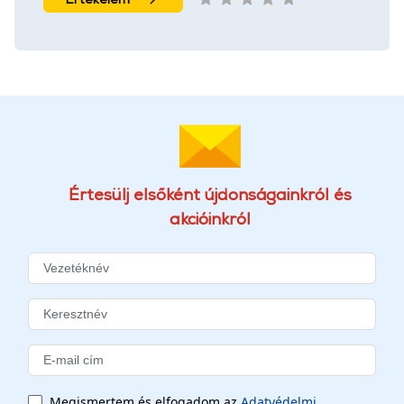
Értesülj elsőként újdonságainkról és
akcióinkról
Megismertem és elfogadom az
Adatvédelmi