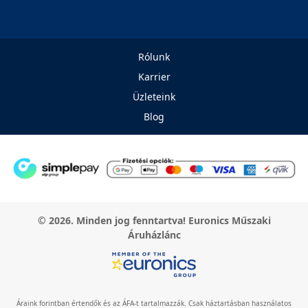
Rólunk
Karrier
Üzleteink
Blog
© 2026. Minden jog fenntartva! Euronics Műszaki
Áruházlánc
Áraink forintban értendők és az ÁFA-t tartalmazzák. Csak háztartásban használatos