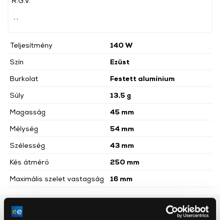
R.G.V.
, ,
Teljesítmény
140 W
Szín
Ezüst
Burkolat
Festett alumínium
Súly
13,5 g
Magasság
45 mm
Mélység
54 mm
Szélesség
43 mm
Kés átmérő
250 mm
Maximális szelet vastagság
16 mm
Részletes ismertető