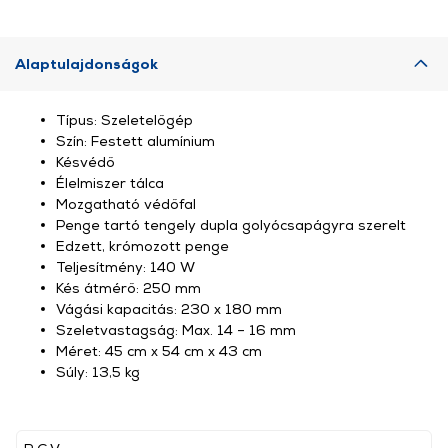
Alaptulajdonságok
Típus: Szeletelőgép
Szín: Festett alumínium
Késvédő
Élelmiszer tálca
Mozgatható védőfal
Penge tartó tengely dupla golyócsapágyra szerelt
Edzett, krómozott penge
Teljesítmény: 140 W
Kés átmérő: 250 mm
Vágási kapacitás: 230 x 180 mm
Szeletvastagság: Max. 14 – 16 mm
Méret: 45 cm x 54 cm x 43 cm
Súly: 13,5 kg