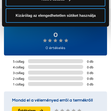
módjairól és adja meg preferenciáit a
Részletek
pontban
. Bármikor módosíthatja vagy visszavonhatja a
Sütinyilatkozathoz való hozzájárulását.
Vásárlói vélemények
(0)
Kizárólag az elengedhetetlen sütiket használja
Az Eunonics.hu webáruházunk ún. süti vagy cookie file-
okat használ, melyeket az Ön gépén tárol a rendszer. A
0
cookie-k személyazonosítására nem alkalmasak,
szolgáltatásaink biztosításához szükségesek. Az oldal
0 értékelés
használatával Ön elfogadja a cookie-k használatát.
További információk:
ÁSZF
és
Adatvédelem
5 csillag
0 db
4 csillag
0 db
3 csillag
0 db
2 csillag
0 db
1 csillag
0 db
Mondd el a véleményed erről a termékről!
Értékelem