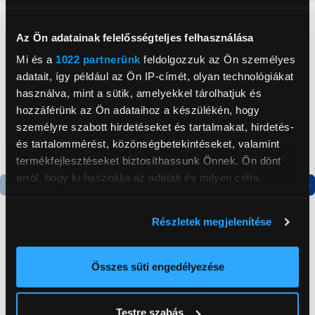
Neked ajánljuk
Az Ön adatainak felelősségteljes felhasználása
Mi és a
1022 partnerünk
feldolgozzuk az Ön személyes
adatait, így például az Ön IP-címét, olyan technológiákat
használva, mint a sütik, amelyekkel tárolhatjuk és
hozzáférünk az Ön adataihoz a készülékén, hogy
személyre szabott hirdetéseket és tartalmakat, hirdetés-
és tartalommérést, közönségbetekintéseket, valamint
termékfejlesztéseket biztosíthassunk Önnek. Ön dönt
arról, hogy ki használja az adatait és milyen célra.
Termék adatlap
Termék adatlap
Ha engedélyezi, a következőt is meg szeretnénk tenni:
Részletek megjelenítése
Információgyűjtés az Ön földrajzi
elhelyezkedéséről pár méteres pontossággal
Gorenje NRS8182KX Side
Gorenje N619EAXL4
Az Ön készülékén beazonosítása annak konkrét
Összes süti engedélyezése
by side hűtőszekrény
Alulfagyasztós
tulajdonságainak (ujjlenyomat) aktív ellenőrzésével
kombinált hűtőszekrény
199 999 Ft
179 999 Ft
Tudjon meg többet személyes adatainak feldolgozási
Testre szabás