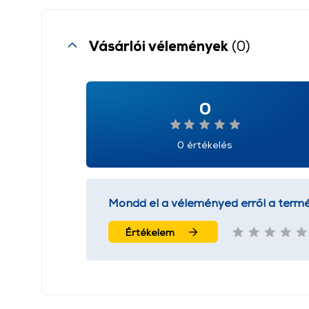
Vásárlói vélemények
(0)
0
0 értékelés
Mondd el a véleményed erről a termé
Értékelem