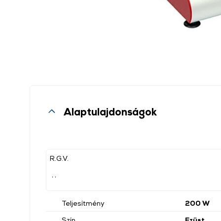
Alaptulajdonságok
R.G.V.
, ,
Teljesítmény
200 W
Szín
Ezüst