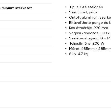
Típus: Szeletelőgép
umínium szerkezet
Szín: Ezüst, piros
Öntött alumínium szerke
Eltávolítható penge és ko
Kés átmérője: 220 mm
Vágási kapacitás: 160 
Szeletvastagság: 0 – 1
Teljesítmény: 200 W
Méret: 465mm x 285m
Súly: 4,7 kg