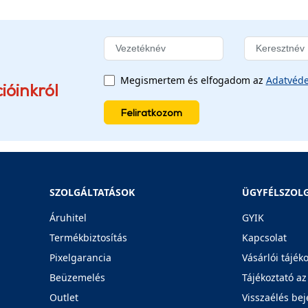
Megismertem és elfogadom az
Adatvéde
ióinkról
Feliratkozom
SZOLGÁLTATÁSOK
ÜGYFÉLSZOL
Áruhitel
GYIK
Termékbiztosítás
Kapcsolat
Pixelgarancia
Vásárlói tájék
Beüzemelés
Tájékoztató az
Outlet
Visszaélés bej