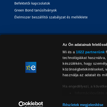
Befektetői kapcsolatok
Green Bond tanúsítványok
Élelmiszer beszállítói szabályzat és melléklete
Az Ön adatainak felelőssé
Mi és a
1022 partnerünk
f
technológiákat használva, 
készülékén, hogy személyr
közönségbetekintéseket, v
használja az adatait és mil
Ha engedélyezi, a követke
Információgyűjtés 
Az Ön készülékén b
Áraink for
ellenőrzésével
Részletek megjelenítése
feltüntetett 