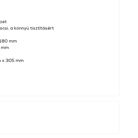
zet
csi, a könnyű tisztításért
x 180 mm
4 mm
m x 305 mm