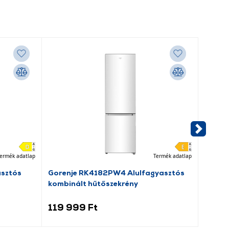
ermék adatlap
Termék adatlap
asztós
Gorenje RK4182PW4 Alulfagyasztós
Jocca
kombinált hűtőszekrény
119 999 Ft
99 9