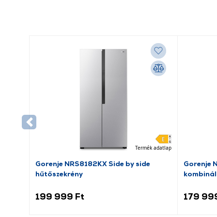
Termék adatlap
Gorenje NRS8182KX Side by side
Gorenje 
hűtőszekrény
kombinál
199 999 Ft
179 99