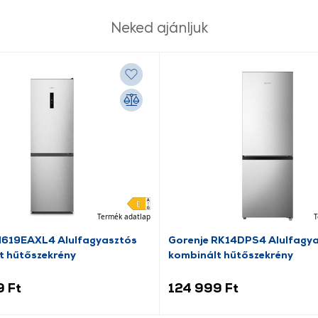
Neked ajánljuk
Termék adatlap
T
N619EAXL4 Alulfagyasztós
Gorenje RK14DPS4 Alulfagy
t hűtőszekrény
kombinált hűtőszekrény
9 Ft
124 999 Ft