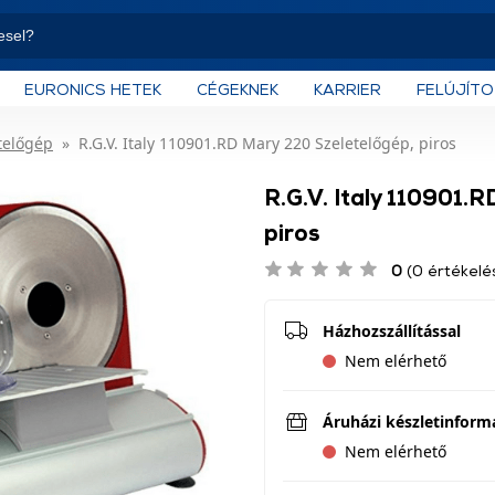
EURONICS HETEK
CÉGEKNEK
KARRIER
FELÚJÍT
telőgép
R.G.V. Italy 110901.RD Mary 220 Szeletelőgép, piros
R.G.V. Italy 110901.
piros
0
(0 értékelé
Házhozszállítással
Nem elérhető
Áruházi készletinform
Nem elérhető