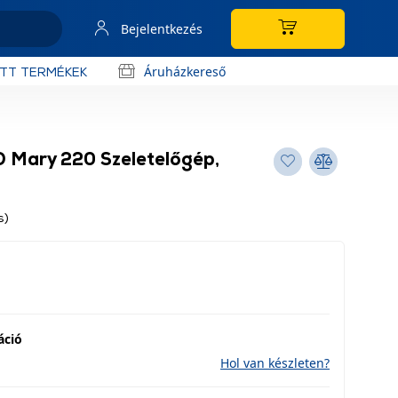
Bejelentkezés
Áruházkereső
OTT TERMÉKEK
RD Mary 220 Szeletelőgép,
s)
áció
Hol van készleten?