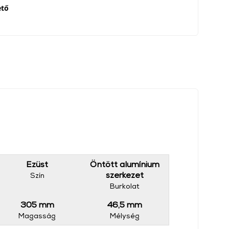
ető
Ezüst
Öntött alumínium
szerkezet
Szín
Burkolat
305 mm
46,5 mm
Magasság
Mélység