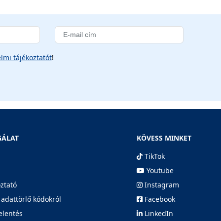
lmi tájékoztatót
!
GÁLAT
KÖVESS MINKET
TikTok
Youtube
oztató
Instagram
 adattörlő kódokról
Facebook
elentés
LinkedIn