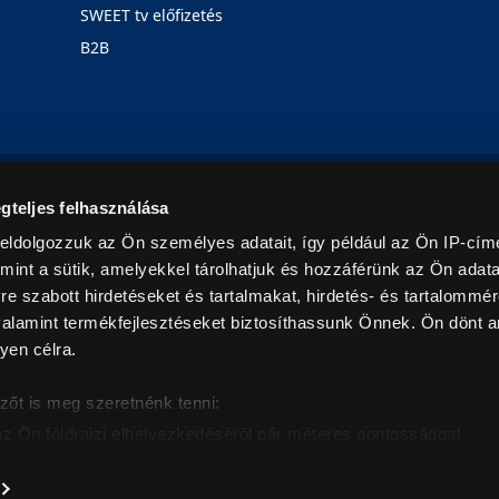
SWEET tv előfizetés
B2B
Rólunk
Karrier
Üzleteink
Blog
gteljes felhasználása
eldolgozzuk az Ön személyes adatait, így például az Ön IP-címé
mint a sütik, amelyekkel tárolhatjuk és hozzáférünk az Ön adat
e szabott hirdetéseket és tartalmakat, hirdetés- és tartalommér
alamint termékfejlesztéseket biztosíthassunk Önnek. Ön dönt ar
yen célra.
© 2026. Minden jog fenntartva! Euronics Műszaki Áruházlánc
zőt is meg szeretnénk tenni:
az Ön földrajzi elhelyezkedéséről pár méteres pontossággal
eazonosítása annak konkrét tulajdonságainak (ujjlenyomat) akt
intban értendők és az ÁFA-t tartalmazzák. Csak háztartásban használatos mennyiségeket szolg
árak, képek leírások tájékoztató jellegűek, és nem minősülnek ajánlattételnek, az esetleges p