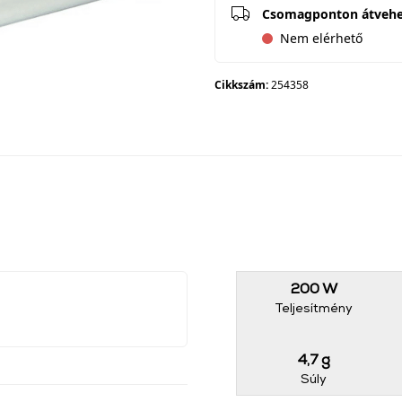
Csomagponton átveh
Nem elérhető
Cikkszám:
254358
200 W
Teljesítmény
4,7 g
Súly