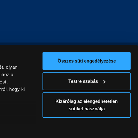
Összes süti engedélyezése
t, olyan
aihoz a
Testre szabás
ést,
ról, hogy ki
Kizárólag az elengedhetetlen
sütiket használja
ív
álunk ki. A
ontatlanságért