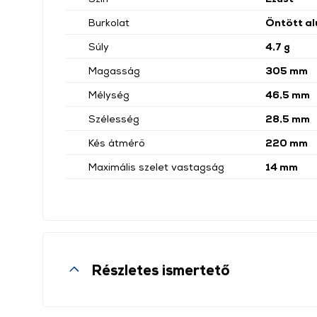
Burkolat
Öntött al
Súly
4,7 g
Magasság
305 mm
Mélység
46,5 mm
Szélesség
28,5 mm
Kés átmérő
220 mm
Maximális szelet vastagság
14 mm
Részletes ismertető