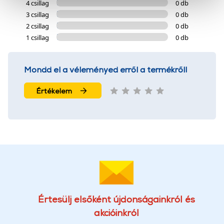
4 csillag
0 db
cookie-k személyazonosítására nem alkalmasak,
3 csillag
0 db
szolgáltatásaink biztosításához szükségesek. Az oldal
2 csillag
0 db
használatával Ön elfogadja a cookie-k használatát.
1 csillag
0 db
További információk:
ÁSZF
és
Adatvédelem
Mondd el a véleményed erről a termékről!
Értékelem
Értesülj elsőként újdonságainkról és
akcióinkról