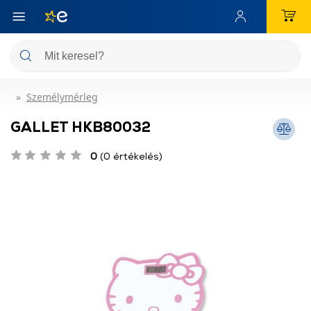
Személymérleg
GALLET HKB80032
0
(0 értékelés)