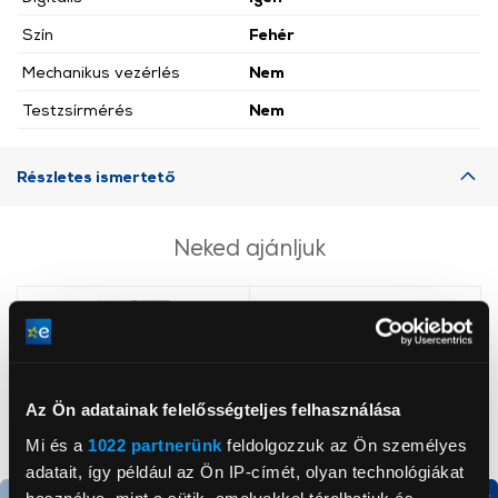
Szín
Fehér
Mechanikus vezérlés
Nem
Testzsírmérés
Nem
Részletes ismertető
Neked ajánljuk
Az Ön adatainak felelősségteljes felhasználása
Mi és a
1022 partnerünk
feldolgozzuk az Ön személyes
adatait, így például az Ön IP-címét, olyan technológiákat
használva, mint a sütik, amelyekkel tárolhatjuk és