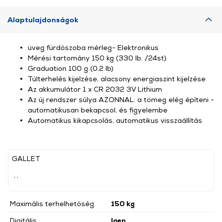
Alaptulajdonságok
üveg fürdőszoba mérleg- Elektronikus
Mérési tartomány 150 kg (330 lb. /24st)
Graduation 100 g (0.2 lb)
Túlterhelés kijelzése, alacsony energiaszint kijelzése
Az akkumulátor 1 x CR 2032 3V Lithium
Az új rendszer súlya AZONNAL: a tömeg elég építeni -
automatikusan bekapcsol, és figyelembe
Automatikus kikapcsolás, automatikus visszaállítás
GALLET
, ,
Maximális terhelhetőség
150 kg
Digitális
Igen