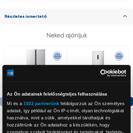
Részletes ismertető
Neked ajánljuk
Az Ön adatainak felelősségteljes felhasználása
Mi és a
1022 partnerünk
feldolgozzuk az Ön személyes
Termék adatlap
Termék adatlap
adatait, így például az Ön IP-címét, olyan technológiákat
használva, mint a sütik, amelyekkel tárolhatjuk és
hozzáférünk az Ön adataihoz a készülékén, hogy
Gorenje NRS8182KX Side
Gorenje N619EAXL4
személyre szabott hirdetéseket és tartalmakat, hirdetés-