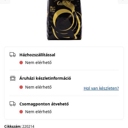
Previous
Ne
Házhozszállítással
Nem elérhető
Áruházi készletinformáció
Nem elérhető
Hol van készleten?
Csomagponton átvehető
Nem elérhető
Cikkszám:
220214