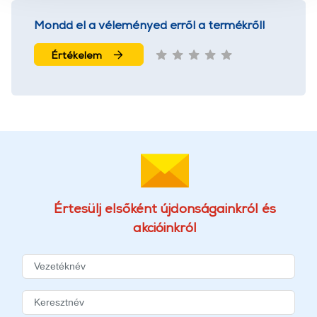
használatával Ön elfogadja a cookie-k használatát.
Mondd el a véleményed erről a termékről!
További információk:
ÁSZF
és
Adatvédelem
Értékelem
Értesülj elsőként újdonságainkról és
akcióinkról