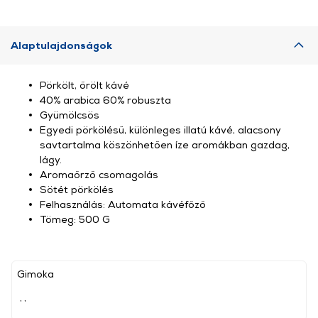
Alaptulajdonságok
Pörkölt, őrölt kávé
40% arabica 60% robuszta
Gyümölcsös
Egyedi pörkölésű, különleges illatú kávé, alacsony
savtartalma köszönhetően íze aromákban gazdag,
lágy.
Aromaőrző csomagolás
Sötét pörkölés
Felhasználás: Automata kávéfőző
Tömeg: 500 G
Gimoka
, ,