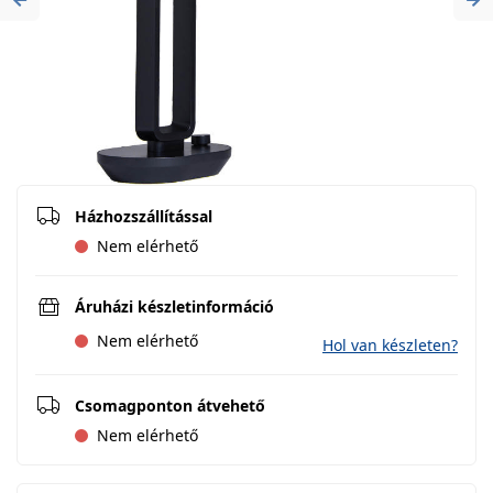
Previous
Ne
Házhozszállítással
Nem elérhető
Áruházi készletinformáció
Nem elérhető
Hol van készleten?
Csomagponton átvehető
Nem elérhető