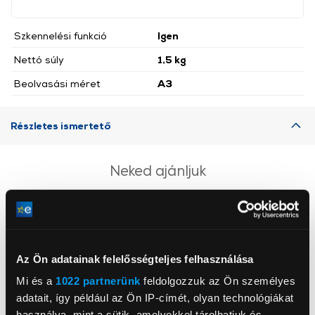
Szkennelési funkció
Igen
Nettó súly
1,5 kg
Beolvasási méret
A3
Részletes ismertető
Neked ajánljuk
Az Ön adatainak felelősségteljes felhasználása
Mi és a
1022 partnerünk
feldolgozzuk az Ön személyes
adatait, így például az Ön IP-címét, olyan technológiákat
használva, mint a sütik, amelyekkel tárolhatjuk és