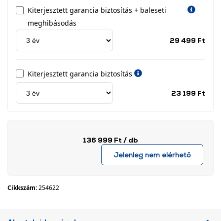
Kiterjesztett garancia biztosítás + baleseti
meghibásodás
Jótá
29 499 Ft
idős
címk
Kiterjesztett garancia biztosítás
Jótá
23 199 Ft
idős
címk
136 999 Ft
/ db
Jelenleg nem elérhető
Cikkszám:
254622