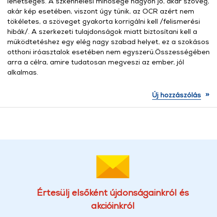
lehetséges. A szkennelési minősége nagyon jó, akár szöveg,
akár kép esetében, viszont úgy tűnik, az OCR azért nem
tökéletes, a szöveget gyakorta korrigálni kell /felismerési
hibák/. A szerkezeti tulajdonságok miatt biztosítani kell a
működtetéshez egy elég nagy szabad helyet, ez a szokásos
otthoni iróasztalok esetében nem egyszerű.Összességében
arra a célra, amire tudatosan megveszi az ember, jól
alkalmas.
»
Új hozzászólás
Értesülj elsőként újdonságainkról és
akcióinkról