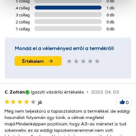
5 csillag
0 db
cookie-k személyazonosítására nem alkalmasak,
4 csillag
1 db
szolgáltatásaink biztosításához szükségesek. Az oldal
3 csillag
0 db
használatával Ön elfogadja a cookie-k használatát.
2 csillag
0 db
További információk:
ÁSZF
és
Adatvédelem
1 csillag
0 db
Mondd el a véleményed erről a termékről!
Értékelem
C. Zoltán
Igazolt vásárlói értékelés
2023. 04. 03.
jó
0
Még nem teljeskörű a tapasztalatom a termékkel, de eddigi
használat folyamán úgy tűnik, a célnak megfelel
majd.Mindenképpen pozitívum, hogy A3-as méretet is tud
szkennelni, ez az eddigi lapszkenneremmel nem volt