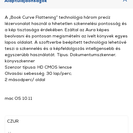
Alaptulajdonságok
A „Book Curve Flattening” technológia három precíz
lézervonalat használ a hihetetlen szkennelési pontosság és
a kép tisztasága érdekében. Ezáltal az Aura képes
beolvasni és pontosan megismételni az ívelt könyvek egyes
lapos oldalait. A szoftverbe beépített technológia lehetővé
teszi a szkennelés és a képfeldolgozás intelligensebb és
egyszerűbb használatát. Típus: Dokumentumszkenner,
könyvszkenner
Szenzor típusa: HD CMOS lencse
Olvasási sebesség: 30 lap/perc;
2 másodperc/ oldal
mac OS 10.11
CZUR
, ,