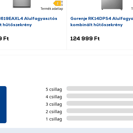
Termék adatlap
T
N619EAXL4 Alulfagyasztós
Gorenje RK14DPS4 Alulfagy
t hűtőszekrény
kombinált hűtőszekrény
9 Ft
124 999 Ft
5 csillag
4 csillag
3 csillag
2 csillag
1 csillag