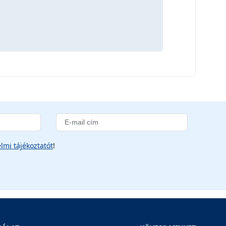
lmi tájékoztatót
!