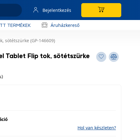
Bejelentkezés
Áruházkereső
OTT TERMÉKEK
ok, sötétszürke (GP-146609)
 Tablet Flip tok, sötétszürke
s)
áció
Hol van készleten?