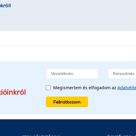
kről!
Megismertem és elfogadom az
Adatvéde
ióinkról
Feliratkozom