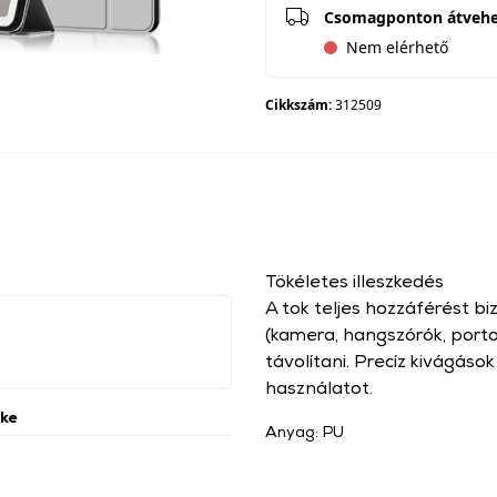
Csomagponton átveh
Nem elérhető
Cikkszám:
312509
Tökéletes illeszkedés
A tok teljes hozzáférést bi
(kamera, hangszórók, porto
távolítani. Precíz kivágás
használatot.
ke
Anyag: PU