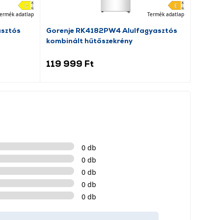
ermék adatlap
Termék adatlap
asztós
Gorenje RK4182PW4 Alulfagyasztós
Dreame
kombinált hűtőszekrény
porsz
119 999 Ft
69 9
0 db
0 db
0 db
0 db
0 db