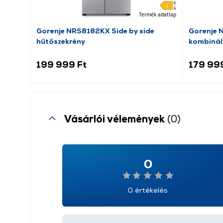
Termék adatlap
Gorenje NRS8182KX Side by side
Gorenje 
hűtőszekrény
kombinál
199 999 Ft
179 99
Vásárlói vélemények
(0)
0
0 értékelés