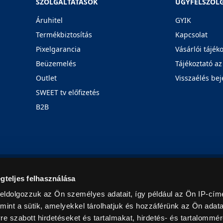
SZOLGÁLTATÁSOK
ÜGYFÉLSZOL
Áruhitel
GYIK
Termékbiztosítás
Kapcsolat
Pixelgarancia
Vásárlói tájék
Beüzemelés
Tájékoztató az
Outlet
Visszaélés bej
SWEET tv előfizetés
B2B
Rólunk
Karrier
Üzleteink
Blog
gteljes felhasználása
eldolgozzuk az Ön személyes adatait, így például az Ön IP-címé
mint a sütik, amelyekkel tárolhatjuk és hozzáférünk az Ön adat
e szabott hirdetéseket és tartalmakat, hirdetés- és tartalommér