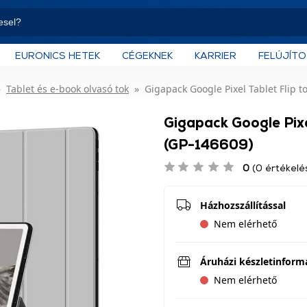
EURONICS HETEK
CÉGEKNEK
KARRIER
FELÚJÍT
Tablet és e-book olvasó tok
Gigapack Google Pixel Tablet Flip t
Gigapack Google Pixel
(GP-146609)
0
(0 értékelé
Házhozszállítással
Nem elérhető
Áruházi készletinform
Nem elérhető