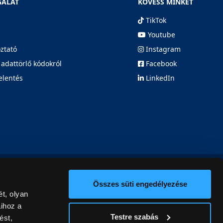
GÁLAT
KÖVESS MINKET
TikTok
Youtube
oztató
Instagram
 adattörlő kódokról
Facebook
elentés
LinkedIn
Összes süti engedélyezése
t, olyan
aihoz a
Testre szabás
ést,