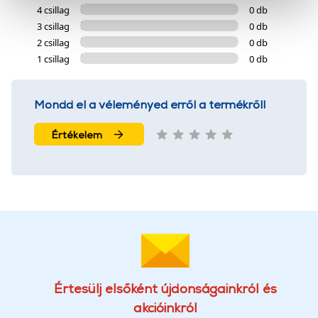
4 csillag
0 db
cookie-k személyazonosítására nem alkalmasak,
3 csillag
0 db
szolgáltatásaink biztosításához szükségesek. Az oldal
2 csillag
0 db
használatával Ön elfogadja a cookie-k használatát.
1 csillag
0 db
További információk:
ÁSZF
és
Adatvédelem
Mondd el a véleményed erről a termékről!
Értékelem
Értesülj elsőként újdonságainkról és
akcióinkról