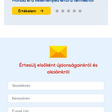
Mondd el a véleményed erről a termékről!
További információk:
ÁSZF
és
Adatvédelem
Értékelem
Értesülj elsőként újdonságainkról és
akcióinkról