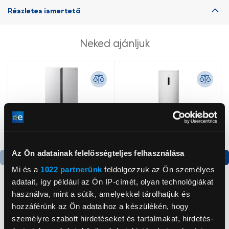
Részletes ismertető
Neked ajánljuk
Az Ön adatainak felelősségteljes felhasználása
Mi és a
1022 partnerünk
feldolgozzuk az Ön személyes
Termék adatlap
Termék adatlap
adatait, így például az Ön IP-címét, olyan technológiákat
használva, mint a sütik, amelyekkel tárolhatjuk és
hozzáférünk az Ön adataihoz a készülékén, hogy
Gorenje NRS8182KX Side
Gorenje N619EAXL4
by side hűtőszekrény
Alulfagyasztós
személyre szabott hirdetéseket és tartalmakat, hirdetés-
kombinált hűtőszekrény