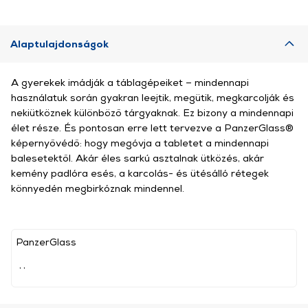
Alaptulajdonságok
A gyerekek imádják a táblagépeiket – mindennapi
használatuk során gyakran leejtik, megütik, megkarcolják és
nekiütköznek különböző tárgyaknak. Ez bizony a mindennapi
élet része. És pontosan erre lett tervezve a PanzerGlass®
képernyővédő: hogy megóvja a tabletet a mindennapi
balesetektől. Akár éles sarkú asztalnak ütközés, akár
kemény padlóra esés, a karcolás- és ütésálló rétegek
könnyedén megbirkóznak mindennel.
PanzerGlass
, ,