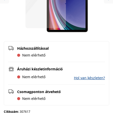
Previous
Ne
Házhozszállítással
Nem elérhető
Áruházi készletinformáció
Nem elérhető
Hol van készleten?
Csomagponton átvehető
Nem elérhető
Cikkszám:
307617