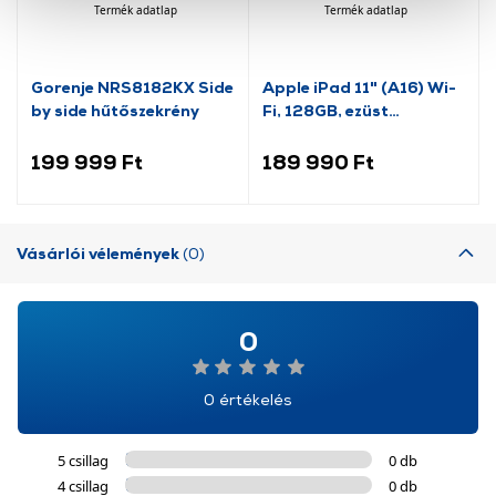
cookie-k személyazonosítására nem alkalmasak,
Termék adatlap
Termék adatlap
szolgáltatásaink biztosításához szükségesek. Az oldal
használatával Ön elfogadja a cookie-k használatát.
Gorenje NRS8182KX Side
Apple iPad 11" (A16) Wi-
További információk:
ÁSZF
és
Adatvédelem
by side hűtőszekrény
Fi, 128GB, ezüst
(MD3Y4HC/A)
199 999 Ft
189 990 Ft
Vásárlói vélemények
(0)
0
0 értékelés
5 csillag
0 db
4 csillag
0 db