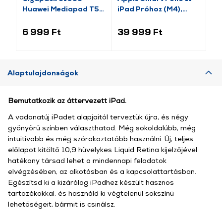
Huawei Mediapad T5
iPad Próhoz (M4),
ta
10 műbőr tok
fekete (MW983ZM/A)
(T
6 999 Ft
39 999 Ft
12
Alaptulajdonságok
Bemutatkozik az áttervezett iPad.
A vadonatúj iPadet alapjaitól terveztük újra, és négy
gyönyörű színben választhatod. Még sokoldalúbb, még
intuitívabb és még szórakoz­tatóbb használni. Új, teljes
előlapot kitöltő 10,9 hüvelykes Liquid Retina kijelzőjével
hatékony társad lehet a minden­napi feladatok
elvégzésében, az alkotásban és a kapcsolattartásban.
Egészítsd ki a kizárólag iPadhez készült hasznos
tartozékokkal, és használd ki végtelenül sokszínű
lehetőségeit, bármit is csinálsz.