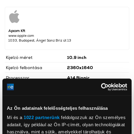
Apcom Kft
www.apple.com
1033, Budapest, Ángel Sanz Briz út 13
Kijelző méret
10,9 inch
Kijelző felbontása
2360x1640
Processzor
A14 Bionic
Operációs rendszer
iPadOS
Főkamera felbontása
12 megapixel
Az Ön adatainak felelősségteljes felhasználása
Belső memória
64 GB
Mi és a
1022 partnerünk
feldolgozzuk az Ön személyes
Előlapi kamera
Igen
adatait, így például az Ön IP-címét, olyan technológiákat
Szín
Ezüst
használva, mint a sütik, amelyekkel tárolhatjuk és