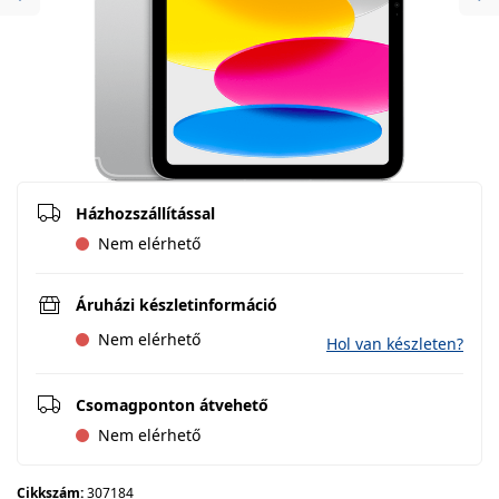
Previous
Ne
Házhozszállítással
Nem elérhető
Áruházi készletinformáció
Nem elérhető
Hol van készleten?
Csomagponton átvehető
Nem elérhető
Cikkszám:
307184