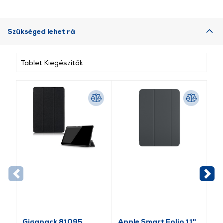
Szükséged lehet rá
Tablet Kiegészitők
Gigapack 81095
Apple Smart Folio 11"
SB