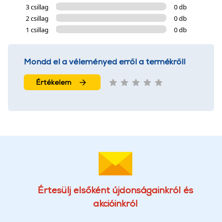
3 csillag
0 db
2 csillag
0 db
1 csillag
0 db
Mondd el a véleményed erről a termékről!
Értékelem
Értesülj elsőként újdonságainkról és
akcióinkról