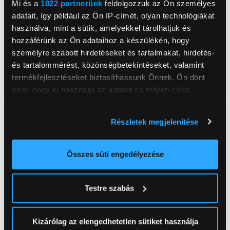
A villámgyors A17 Pro chip hordozható erő­művé teszi az
Mi és a
1022 partnerünk
feldolgozzuk az Ön személyes
iPad minit. Az 5 magos GPU olyan fejlett funkciókat biztosít
adatait, így például az Ön IP-címét, olyan technológiákat
a nagy grafikai igényű AAA kategóriás videójátékokhoz,
használva, mint a sütik, amelyekkel tárolhatjuk és
mint például a hardveres gyorsítású sugár­követés. A 16
hozzáférünk az Ön adataihoz a készülékén, hogy
magos Neural Engine akár kétszer gyorsabb az előző
személyre szabott hirdetéseket és tartalmakat, hirdetés-
generációnál. Az egész napos üzem­idővel pedig bárhol
és tartalommérést, közönségbetekintéseket, valamint
dolgozhatsz, játszhatsz és alkothatsz.
termékfejlesztéseket biztosíthassunk Önnek. Ön dönt
arról, hogy ki használja az adatait és milyen célra.
Ha engedélyezi, a következőt is meg szeretnénk tenni:
Részletek megjelenítése
Információgyűjtés az Ön földrajzi
elhelyezkedéséről pár méteres pontossággal
Apcom Kft
www.apple.com
Az Ön készülékén beazonosítása annak konkrét
Összes süti engedélyezése
1033, Budapest, Ángel Sanz Briz út 13
tulajdonságainak (ujjlenyomat) aktív ellenőrzésével
Tudjon meg többet személyes adatainak feldolgozási
Kijelző méret
8,3 inch
Testre szabás
módjairól és adja meg preferenciáit a
Részletek
Kijelző felbontása
2266x1488
pontban
. Bármikor módosíthatja vagy visszavonhatja a
Sütinyilatkozathoz való hozzájárulását.
Processzor
Apple A17 Pro
Kizárólag az elengedhetetlen sütiket használja