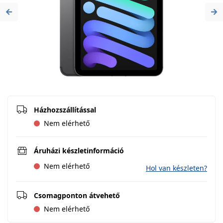
Previous
Ne
Házhozszállítással
Nem elérhető
Áruházi készletinformáció
Nem elérhető
Hol van készleten?
Csomagponton átvehető
Nem elérhető