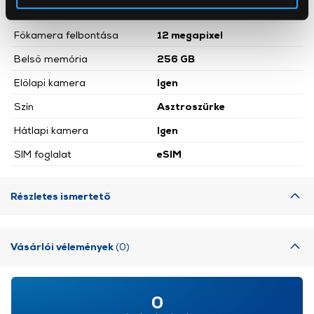
Operációs rendszer
iPadOS
Az Eunonics.hu webáruházunk ún. süti vagy cookie file-
okat használ, melyeket az Ön gépén tárol a rendszer. A
Főkamera felbontása
12 megapixel
cookie-k személyazonosítására nem alkalmasak,
Belső memória
256 GB
szolgáltatásaink biztosításához szükségesek. Az oldal
Előlapi kamera
Igen
használatával Ön elfogadja a cookie-k használatát.
További információk:
ÁSZF
és
Adatvédelem
Szín
Asztroszürke
Hátlapi kamera
Igen
SIM foglalat
eSIM
Részletes ismertető
Vásárlói vélemények
(0)
0