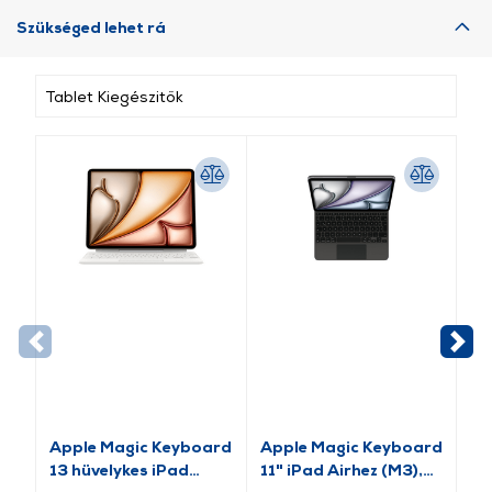
Szükséged lehet rá
Tablet Kiegészitők
Apple Magic Keyboard
Apple Magic Keyboard
Ap
13 hüvelykes iPad
11" iPad Airhez (M3),
11