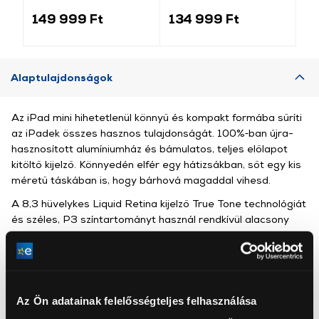
Airhez (M3), magyar
magyar (MGYX4MG/A)
Ai
(MDFW4MG/A)
(M
149 999 Ft
134 999 Ft
13
Alaptulajdonságok
Az iPad mini hihetetlenül könnyű és kompakt formába sűríti
az iPadek összes hasznos tulajdonságát. 100%‑ban újra­
hasznosított alumínium­ház és bámulatos, teljes előlapot
kitöltő kijelző. Könnyedén elfér egy hátizsákban, sőt egy kis
méretű táskában is, hogy bárhová magaddal vihesd.
A 8,3 hüvelykes Liquid Retina kijelző True Tone technológiát
és széles, P3 színtartományt használ rendkívül alacsony
tükröződéssel, így a szöve­gek élesek, a színek pedig
élénkek, bármilyen körül­mények között is nézed.
A17 Pro chip.
Csipetnyi, mégis hatalmas.
Az Ön adatainak felelősségteljes felhasználása