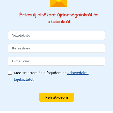
Értesülj elsőként újdonságainkról és
akcióinkról
Megismertem és elfogadom az
Adatvédelmi
tájékoztatót
!
Feliratkozom