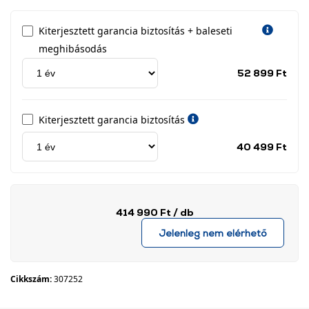
Kiterjesztett garancia biztosítás + baleseti
meghibásodás
Jótá
52 899 Ft
idős
címk
Kiterjesztett garancia biztosítás
Jótá
40 499 Ft
idős
címk
414 990 Ft
/ db
Jelenleg nem elérhető
Cikkszám:
307252