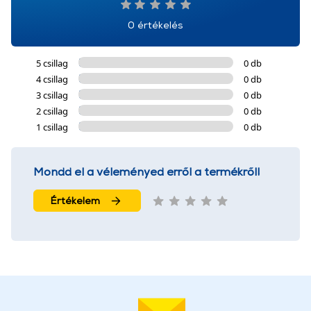
0 értékelés
5 csillag
0 db
4 csillag
0 db
3 csillag
0 db
2 csillag
0 db
1 csillag
0 db
Mondd el a véleményed erről a termékről!
Értékelem