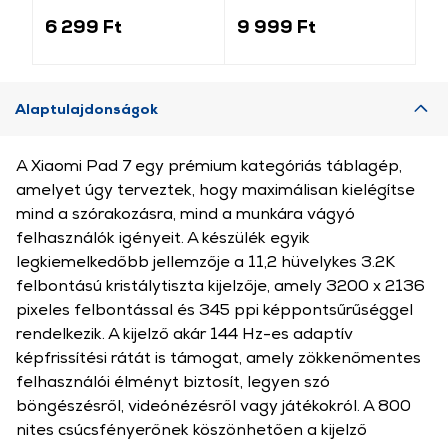
tok, szürke (GP-
Flip tok (GP-179083)
Ké
150456)
(1
6 299 Ft
9 999 Ft
3 
Alaptulajdonságok
A Xiaomi Pad 7 egy prémium kategóriás táblagép,
amelyet úgy terveztek, hogy maximálisan kielégítse
mind a szórakozásra, mind a munkára vágyó
felhasználók igényeit. A készülék egyik
legkiemelkedőbb jellemzője a 11,2 hüvelykes 3.2K
felbontású kristálytiszta kijelzője, amely 3200 x 2136
pixeles felbontással és 345 ppi képpontsűrűséggel
rendelkezik. A kijelző akár 144 Hz-es adaptív
képfrissítési rátát is támogat, amely zökkenőmentes
felhasználói élményt biztosít, legyen szó
böngészésről, videónézésről vagy játékokról. A 800
nites csúcsfényerőnek köszönhetően a kijelző