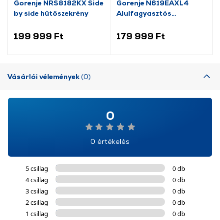
Gorenje NRS8182KX Side
Gorenje N619EAXL4
by side hűtőszekrény
Alulfagyasztós
kombinált hűtőszekrény
199 999 Ft
179 999 Ft
Vásárlói vélemények
(0)
0
0 értékelés
5 csillag
0 db
4 csillag
0 db
3 csillag
0 db
2 csillag
0 db
1 csillag
0 db