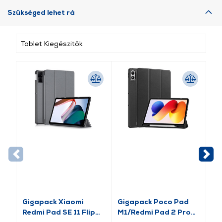
Szükséged lehet rá
Tablet Kiegészitők
Gigapack Xiaomi
Gigapack Poco Pad
Gi
Redmi Pad SE 11 Flip
M1/Redmi Pad 2 Pro
Ga