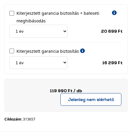
Kiterjesztett garancia biztosítás + baleseti
meghibásodás
Jótá
20 699 Ft
idős
címk
Kiterjesztett garancia biztosítás
Jótá
16 299 Ft
idős
címk
119 990 Ft
/ db
Jelenleg nem elérhető
Cikkszám:
313657