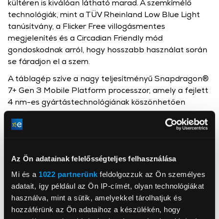
kültéren is kiválóan látható marad. A szemkímélő
technológiák, mint a TÜV Rheinland Low Blue Light
tanúsítvány, a Flicker Free villogásmentes
megjelenítés és a Circadian Friendly mód
gondoskodnak arról, hogy hosszabb használat során
se fáradjon el a szem.
A táblagép szíve a nagy teljesítményű Snapdragon®
7+ Gen 3 Mobile Platform processzor, amely a fejlett
4 nm-es gyártástechnológiának köszönhetően
kiemelkedő teljesítményt és energiahatékonyságot
biztosít. Ez a kombináció gördülékeny multitasking
élményt nyújt, legyen szó munkáról, kreatív
projektekről vagy játékokról.
Az Ön adatainak felelősségteljes felhasználása
Mi és a
1022 partnerünk
feldolgozzuk az Ön személyes
adatait, így például az Ön IP-címét, olyan technológiákat
használva, mint a sütik, amelyekkel tárolhatjuk és
hozzáférünk az Ön adataihoz a készülékén, hogy
Mystical Hungary Zrt.