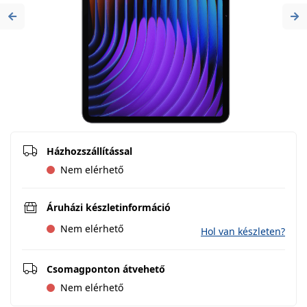
Previous
Ne
Házhozszállítással
Nem elérhető
Áruházi készletinformáció
Nem elérhető
Hol van készleten?
Csomagponton átvehető
Nem elérhető