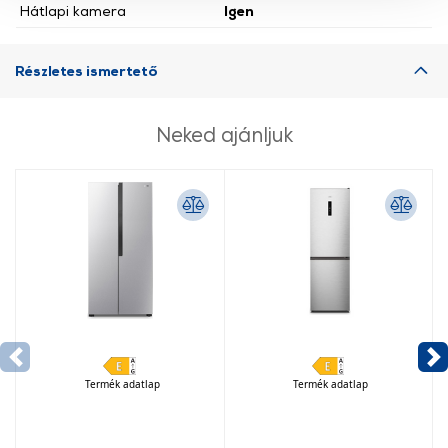
Hátlapi kamera
Igen
használatával Ön elfogadja a cookie-k használatát.
További információk:
ÁSZF
és
Adatvédelem
Részletes ismertető
Neked ajánljuk
Termék adatlap
Termék adatlap