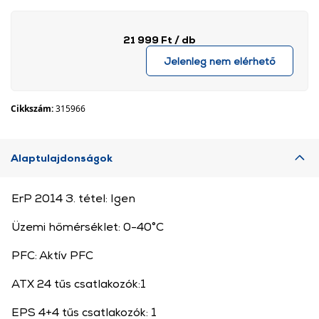
21 999 Ft
/ db
Jelenleg nem elérhető
Cikkszám:
315966
Alaptulajdonságok
ErP 2014 3. tétel: Igen
Üzemi hőmérséklet: 0-40°C
PFC: Aktív PFC
ATX 24 tűs csatlakozók:1
EPS 4+4 tűs csatlakozók: 1