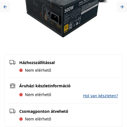
Previous
Ne
Házhozszállítással
Nem elérhető
Áruházi készletinformáció
Nem elérhető
Hol van készleten?
Csomagponton átvehető
Nem elérhető