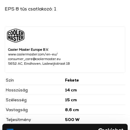
EPS 8 tűs csatlakozó: 1
Cooler Master Europe B.V.
www.coolermaster.com/en-eu/
consumer_care@coolermaster.eu
5652 AC, Eindhoven, Lodewijkstraat 1B
Szín
Fekete
Hosszúság
14 cm
Szélesség
15 cm
Vastagság
8,6 cm
Teljesítmény
500 W