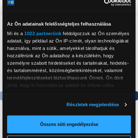
Részletes ismertető
Az Ön adatainak felelősségteljes felhasználása
Neked ajánljuk
Mi és a
1022 partnerünk
feldolgozzuk az Ön személyes
adatait, így például az Ön IP-címét, olyan technológiákat
használva, mint a sütik, amelyekkel tárolhatjuk és
hozzáférünk az Ön adataihoz a készülékén, hogy
személyre szabott hirdetéseket és tartalmakat, hirdetés-
és tartalommérést, közönségbetekintéseket, valamint
termékfejlesztéseket biztosíthassunk Önnek. Ön dönt
arról, hogy ki használja az adatait és milyen célra.
Ha engedélyezi, a következőt is meg szeretnénk tenni:
Termék adatlap
Részletek megjelenítése
Információgyűjtés az Ön földrajzi
elhelyezkedéséről pár méteres pontossággal
Az Ön készülékén beazonosítása annak konkrét
Összes süti engedélyezése
Gorenje NRS8182KX Side
Asus ROG Strix 1200
tulajdonságainak (ujjlenyomat) aktív ellenőrzésével
by side hűtőszekrény
Gold Aura Edition