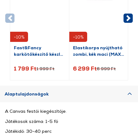
-10%
-10%
-3
Fast&Fancy
Elastikorps nyújtható
Ge
karkötőkészítő készlet
zombi, kék maci (MAX-
Sm
- designer stúdió
TEDDYBOO)
ap
(MMBLZ103)
1 799 Ft
6 299 Ft
14
1 999 Ft
6 999 Ft
Alaptulajdonságok
A Canvas festői kiegészítője.
Játékosok száma: 1-5 fő
Játékidő: 30-40 perc