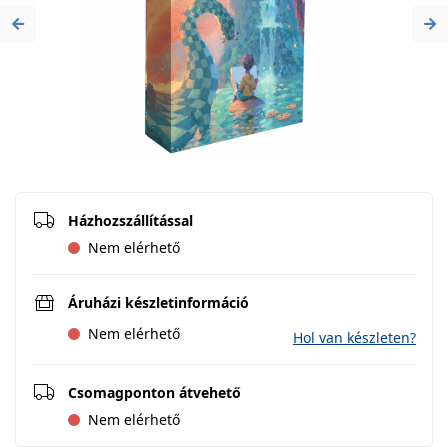
Previous
Ne
Házhozszállítással
Nem elérhető
Áruházi készletinformáció
Nem elérhető
Hol van készleten?
Csomagponton átvehető
Nem elérhető