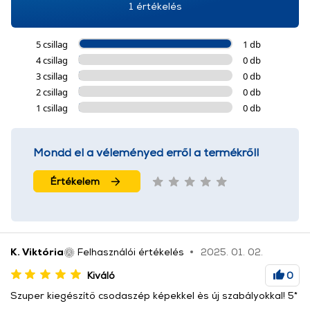
További információk:
ÁSZF
és
Adatvédelem
1 értékelés
5 csillag
1 db
4 csillag
0 db
3 csillag
0 db
2 csillag
0 db
1 csillag
0 db
Mondd el a véleményed erről a termékről!
Értékelem
K. Viktória
Felhasználói értékelés
2025. 01. 02.
Kiváló
0
Szuper kiegészítő csodaszép képekkel ès új szabályokkal! 5*