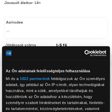
Javasolt életkor: 14+
Asmodee
, ,
Játékosok száma
1-5 fő
Részletes ismertető
Az Ön adatainak felelősségteljes felhasználása
Neked ajánljuk
Mi és a
1022 partnerünk
feldolgozzuk az Ön személyes
adatait, így például az Ön IP-címét, olyan technológiákat
használva, mint a sütik, amelyekkel tárolhatjuk és
hozzáférünk az Ön adataihoz a készülékén, hogy
személyre szabott hirdetéseket és tartalmakat, hirdetés-
és tartalommérést, közönségbetekintéseket, valamint