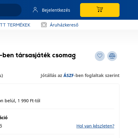
Bejelentkezés
Áruházkereső
OTT TERMÉKEK
1-ben társasjáték csomag
Jótállás az
ÁSZF
-ben foglaltak szerint
s)
 belül, 1 990 Ft-tól
áció
ő
Hol van készleten?