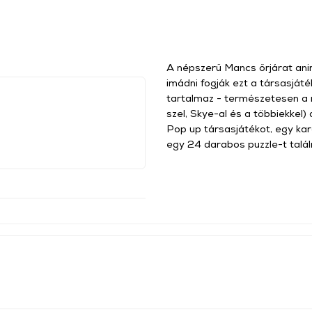
A népszerű Mancs őrjárat anim
imádni fogják ezt a társasját
tartalmaz - természetesen a m
szel, Skye-al és a többiekkel)
Pop up társasjátékot, egy kara
egy 24 darabos puzzle-t talál