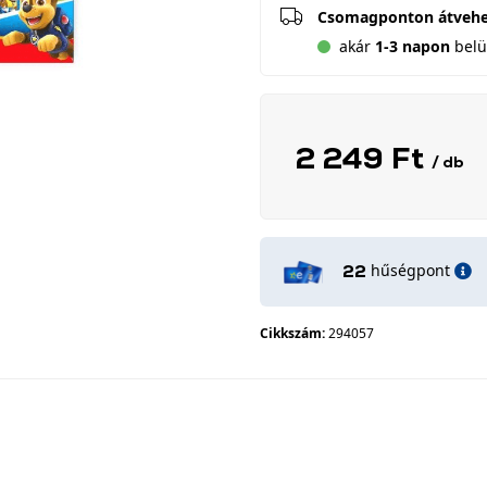
Csomagponton átveh
akár
1-3 napon
belül
2 249 Ft
/ db
hűségpont
22
Cikkszám:
294057