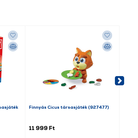
sasjáték
Finnyás Cicus társasjáték (927477)
Zanzoo
45180
11 999 Ft
10 4