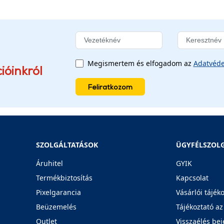
Megismertem és elfogadom az
Adatvéde
ióinkról
Feliratkozom
SZOLGÁLTATÁSOK
ÜGYFÉLSZOL
Áruhitel
GYIK
Termékbiztosítás
Kapcsolat
Pixelgarancia
Vásárlói tájék
Beüzemelés
Tájékoztató az
Outlet
Visszaélés bej