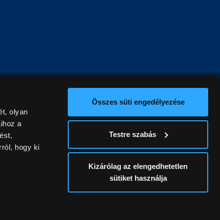
Összes süti engedélyezése
t, olyan
aihoz a
Testre szabás
ést,
ról, hogy ki
Kizárólag az elengedhetetlen
sütiket használja
ív
álunk ki. A