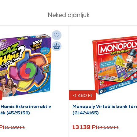
Neked ajánljuk
-1 460 Ft
 Hamis Extra interaktív
Monopoly Virtuális bank tár
ték (4525159)
(G1424165)
Ft
13 139 Ft
15 199 Ft
14 599 Ft