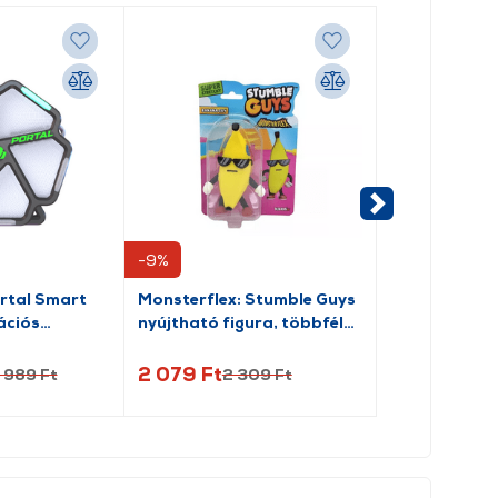
-9%
ortal Smart
Monsterflex: Stumble Guys
Dyson: Super
ációs
nyújtható figura, többféle
hajformázó j
(0505)
2 079 Ft
8 229 Ft
 989 Ft
2 309 Ft