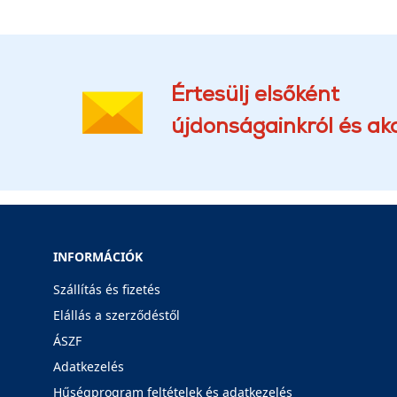
Értesülj elsőként
újdonságainkról és akc
INFORMÁCIÓK
Szállítás és fizetés
Elállás a szerződéstől
ÁSZF
Adatkezelés
Hűségprogram feltételek és adatkezelés