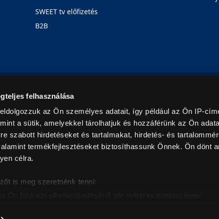
SWEET tv előfizetés
B2B
Rólunk
Karrier
Üzleteink
Blog
gteljes felhasználása
eldolgozzuk az Ön személyes adatait, így például az Ön IP-címé
mint a sütik, amelyekkel tárolhatjuk és hozzáférünk az Ön adat
e szabott hirdetéseket és tartalmakat, hirdetés- és tartalommér
alamint termékfejlesztéseket biztosíthassunk Önnek. Ön dönt ar
yen célra.
© 2026. Minden jog fenntartva! Euronics Műszaki Áruházlánc
zőt is meg szeretnénk tenni:
az Ön földrajzi elhelyezkedéséről pár méteres pontossággal
eazonosítása annak konkrét tulajdonságainak (ujjlenyomat) akt
intban értendők és az ÁFA-t tartalmazzák. Csak háztartásban használatos mennyiségeket szolg