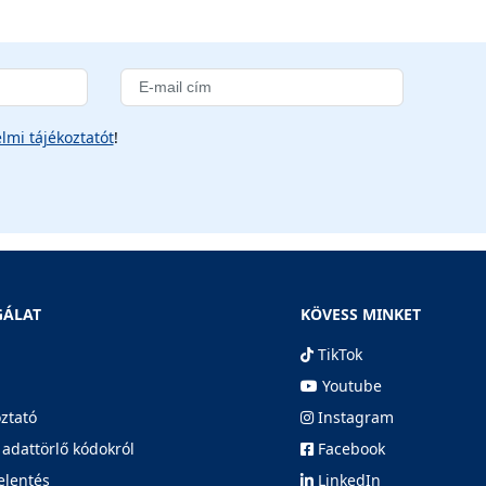
lmi tájékoztatót
!
GÁLAT
KÖVESS MINKET
TikTok
Youtube
oztató
Instagram
 adattörlő kódokról
Facebook
elentés
LinkedIn