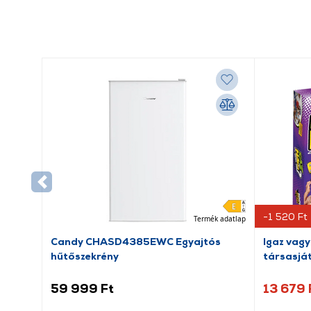
-1 520 Ft
Termék adatlap
Candy CHASD4385EWC Egyajtós
Igaz vagy
hűtőszekrény
társasjá
59 999 Ft
13 679 