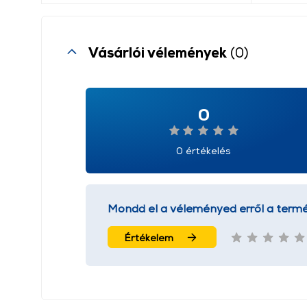
Vásárlói vélemények
(0)
0
0 értékelés
Mondd el a véleményed erről a termé
Értékelem