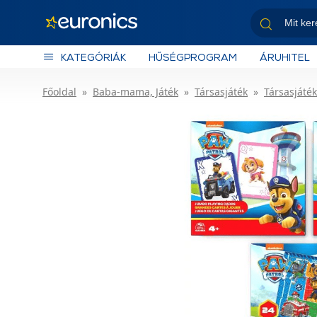
KATEGÓRIÁK
HŰSÉGPROGRAM
ÁRUHITEL
Főoldal
Baba-mama, Játék
Társasjáték
Társasjáté