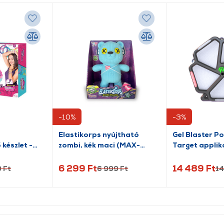
-10%
-3%
Elastikorps nyújtható
Gel Blaster P
készlet -
zombi, kék maci (MAX-
Target applik
ó
TEDDYBOO)
céltábla
6 299 Ft
14 489 Ft
 Ft
6 999 Ft
14