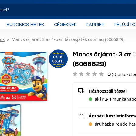
EURONICS HETEK
CÉGEKNEK
KARRIER
FELÚJÍT
kok
Mancs őrjárat: 3 az 1-ben társasjáték csomag (6066829)
Mancs őrjárat: 3 az 
(6066829)
0
(0 értékelé
Házhozszállítással
akár 2-4 munkanapon
Áruházi készletinform
áruházba rendelhet