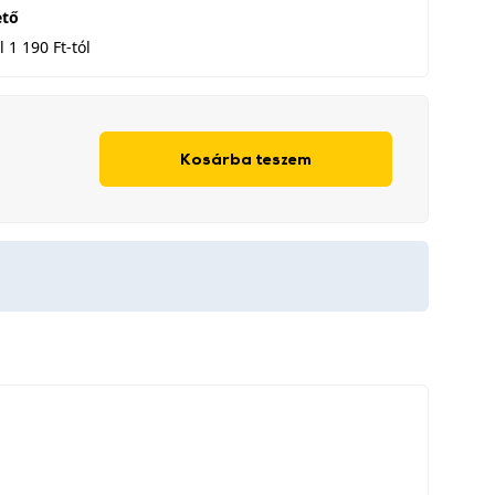
ető
 1 190 Ft-tól
Kosárba teszem