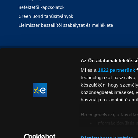
Befektetői kapcsolatok
Green Bond tanúsítványok
Élelmiszer beszállítói szabályzat és melléklete
Az Ön adatainak felelőssé
Mi és a
1022 partnerünk
f
technológiákat használva, 
készülékén, hogy személyr
közönségbetekintéseket, v
használja az adatait és mil
Ha engedélyezi, a követke
Információgyűjtés 
Az Ön készülékén b
Áraink for
ellenőrzésével