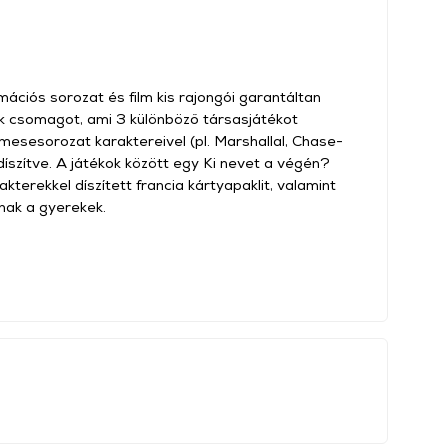
ációs sorozat és film kis rajongói garantáltan
ék csomagot, ami 3 különböző társasjátékot
esesorozat karaktereivel (pl. Marshallal, Chase-
 díszítve. A játékok között egy Ki nevet a végén?
kterekkel díszített francia kártyapaklit, valamint
nak a gyerekek.