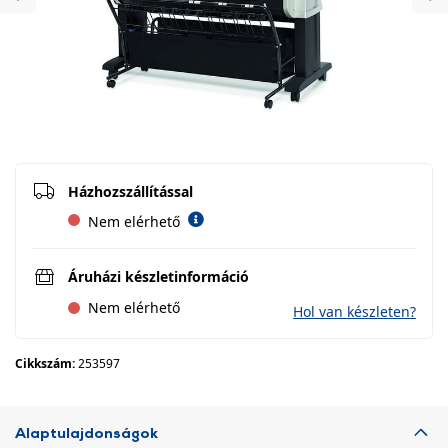
Previous
Ne
Házhozszállítással
Nem elérhető
Áruházi készletinformáció
Nem elérhető
Hol van készleten?
Cikkszám:
253597
Alaptulajdonságok