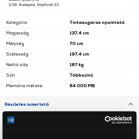
1138, Budapest, Népfürdő 22
Kategória
Tintasugaras nyomtató
Magasság
137,4 cm
Mélység
70 cm
Szélesség
197,4 cm
Nettó súly
187 kg
Szín
Többszínű
Memória mérete
64 000 MB
Részletes ismertető
Neked ajánljuk