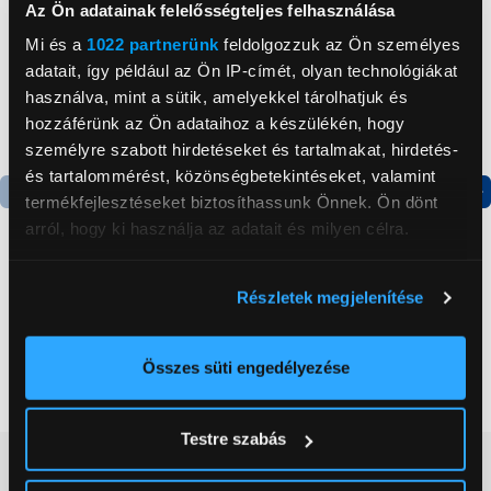
Az Ön adatainak felelősségteljes felhasználása
Mi és a
1022 partnerünk
feldolgozzuk az Ön személyes
adatait, így például az Ön IP-címét, olyan technológiákat
használva, mint a sütik, amelyekkel tárolhatjuk és
hozzáférünk az Ön adataihoz a készülékén, hogy
személyre szabott hirdetéseket és tartalmakat, hirdetés-
és tartalommérést, közönségbetekintéseket, valamint
termékfejlesztéseket biztosíthassunk Önnek. Ön dönt
Termék adatlap
Termék adatlap
arról, hogy ki használja az adatait és milyen célra.
Ha engedélyezi, a következőt is meg szeretnénk tenni:
Gorenje NRS8182KX Side
Gorenje N619EAXL4
Részletek megjelenítése
Információgyűjtés az Ön földrajzi
by side hűtőszekrény
Alulfagyasztós
elhelyezkedéséről pár méteres pontossággal
kombinált hűtőszekrény
Az Ön készülékén beazonosítása annak konkrét
Összes süti engedélyezése
199 999 Ft
179 999 Ft
tulajdonságainak (ujjlenyomat) aktív ellenőrzésével
Tudjon meg többet személyes adatainak feldolgozási
Testre szabás
módjairól és adja meg preferenciáit a
Részletek
Vásárlói vélemények
(0)
pontban
. Bármikor módosíthatja vagy visszavonhatja a