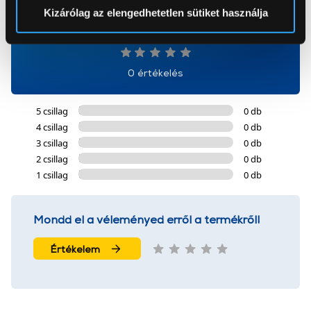
Sütinyilatkozathoz való hozzájárulását.
Kizárólag az elengedhetetlen sütiket használja
0
Az Eunonics.hu webáruházunk ún. süti vagy cookie file-
okat használ, melyeket az Ön gépén tárol a rendszer. A
cookie-k személyazonosítására nem alkalmasak,
0 értékelés
szolgáltatásaink biztosításához szükségesek. Az oldal
használatával Ön elfogadja a cookie-k használatát.
5 csillag
0 db
További információk:
ÁSZF
és
Adatvédelem
4 csillag
0 db
3 csillag
0 db
2 csillag
0 db
1 csillag
0 db
Mondd el a véleményed erről a termékről!
Értékelem