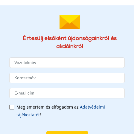
Értesülj elsőként újdonságainkról és
akcióinkról
Megismertem és elfogadom az
Adatvédelmi
tájékoztatót
!