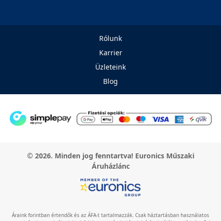
Rólunk
Karrier
Üzleteink
Blog
© 2026. Minden jog fenntartva! Euronics Műszaki
Áruházlánc
Áraink forintban értendők és az ÁFA-t tartalmazzák. Csak háztartásban használatos