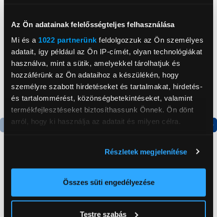
Neked ajánljuk
Az Ön adatainak felelősségteljes felhasználása
Mi és a
1022 partnerünk
feldolgozzuk az Ön személyes
adatait, így például az Ön IP-címét, olyan technológiákat
használva, mint a sütik, amelyekkel tárolhatjuk és
hozzáférünk az Ön adataihoz a készülékén, hogy
személyre szabott hirdetéseket és tartalmakat, hirdetés-
és tartalommérést, közönségbetekintéseket, valamint
termékfejlesztéseket biztosíthassunk Önnek. Ön dönt
arról, hogy ki használja az adatait és milyen célra.
Termék adatlap
Termék adatlap
Ha engedélyezi, a következőt is meg szeretnénk tenni:
Részletek megjelenítése
Információgyűjtés az Ön földrajzi
elhelyezkedéséről pár méteres pontossággal
Gorenje NRS8182KX Side
Gorenje N619EAXL4
Az Ön készülékén beazonosítása annak konkrét
by side hűtőszekrény
Alulfagyasztós
Összes süti engedélyezése
kombinált hűtőszekrény
tulajdonságainak (ujjlenyomat) aktív ellenőrzésével
199 999 Ft
179 999 Ft
Tudjon meg többet személyes adatainak feldolgozási
Testre szabás