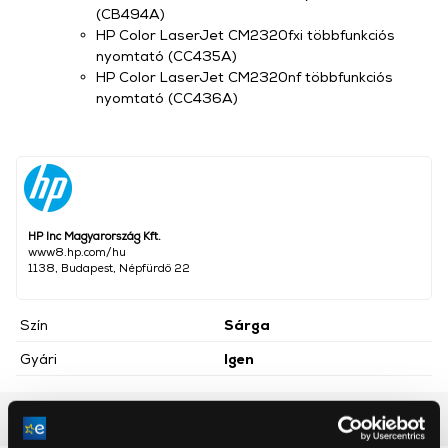
(CB494A)
HP Color LaserJet CM2320fxi többfunkciós
nyomtató (CC435A)
HP Color LaserJet CM2320nf többfunkciós
nyomtató (CC436A)
HP Inc Magyarország Kft.
www8.hp.com/hu
1138, Budapest, Népfürdő 22
Szín
Sárga
Gyári
Igen
Részletes ismertető