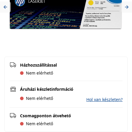
Previous
Ne
Házhozszállítással
Nem elérhető
Áruházi készletinformáció
Nem elérhető
Hol van készleten?
Csomagponton átvehető
Nem elérhető