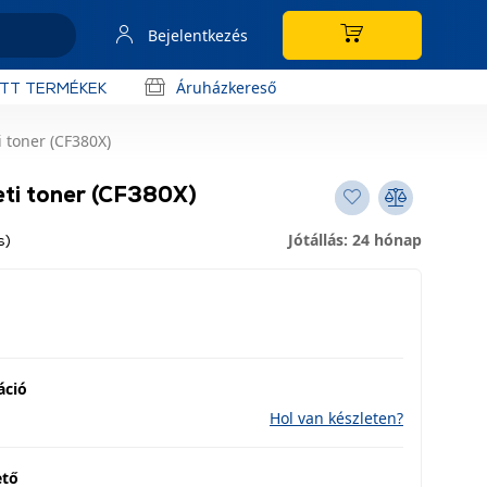
Bejelentkezés
Áruházkereső
OTT TERMÉKEK
i toner (CF380X)
eti toner (CF380X)
Jótállás: 24 hónap
s)
áció
Hol van készleten?
ető