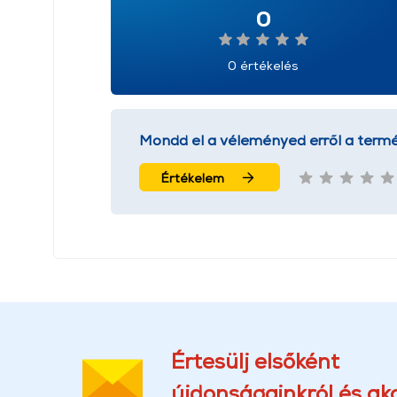
0
0 értékelés
Mondd el a véleményed erről a termé
Értékelem
Értesülj elsőként
újdonságainkról és akc