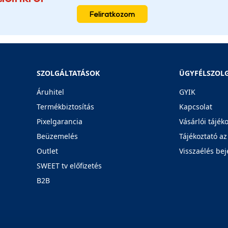
Feliratkozom
SZOLGÁLTATÁSOK
ÜGYFÉLSZOL
Áruhitel
GYIK
Termékbiztosítás
Kapcsolat
Pixelgarancia
Vásárlói tájék
Beüzemelés
Tájékoztató az
Outlet
Visszaélés bej
SWEET tv előfizetés
B2B