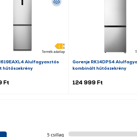
Termék adatlap
T
N619EAXL4 Alulfagyasztós
Gorenje RK14DPS4 Alulfagy
t hűtőszekrény
kombinált hűtőszekrény
9 Ft
124 999 Ft
5 csillag