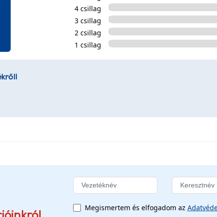
4 csillag
3 csillag
2 csillag
1 csillag
kről!
Megismertem és elfogadom az
Adatvéde
ióinkról