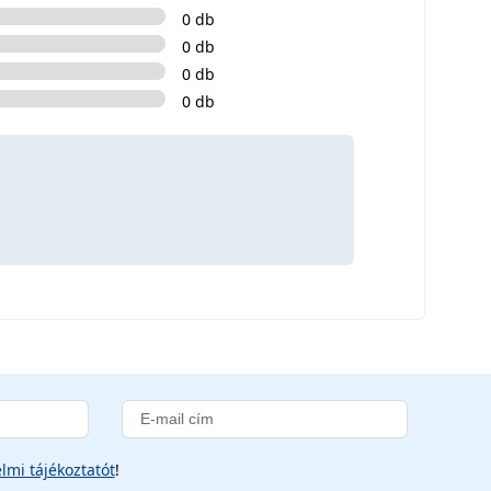
0 db
0 db
0 db
0 db
lmi tájékoztatót
!