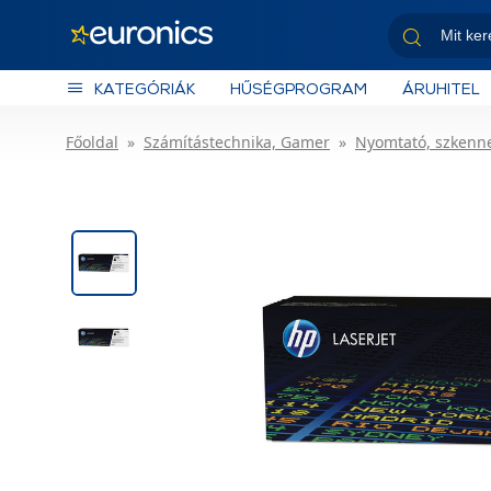
KATEGÓRIÁK
HŰSÉGPROGRAM
ÁRUHITEL
Főoldal
Számítástechnika, Gamer
Nyomtató, szkenn