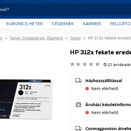
EURONICS HETEK
CÉGEKNEK
KARRIER
FELÚJÍT
er
Toner, tintapatron, filament
Toner
HP 312x fekete eredet
HP 312x fekete ered
0
(0 értékelé
Házhozszállítással
Nem elérhető
Áruházi készletinform
Nem elérhető
Csomagponton átveh