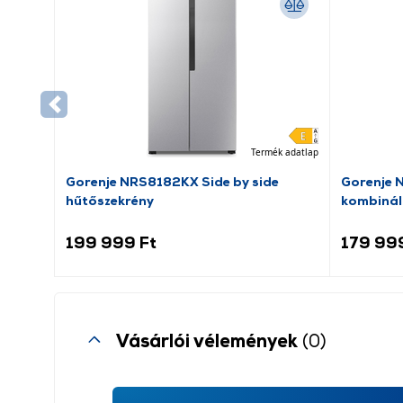
Termék adatlap
Gorenje NRS8182KX Side by side
Gorenje 
hűtőszekrény
kombinál
199 999 Ft
179 99
Vásárlói vélemények
(0)