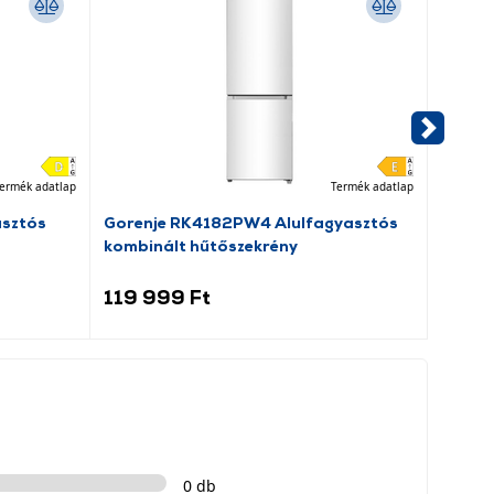
ermék adatlap
Termék adatlap
asztós
Gorenje RK4182PW4 Alulfagyasztós
Dreame
kombinált hűtőszekrény
porsz
119 999 Ft
69 9
0 db