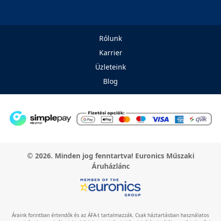
Rólunk
Karrier
Üzleteink
Blog
© 2026. Minden jog fenntartva! Euronics Műszaki
Áruházlánc
Áraink forintban értendők és az ÁFA-t tartalmazzák. Csak háztartásban használatos