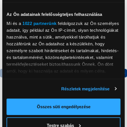
Neked ajánljuk
Az Ön adatainak felelősségteljes felhasználása
Mi és a
1022 partnerünk
feldolgozzuk az Ön személyes
adatait, így például az Ön IP-címét, olyan technológiákat
használva, mint a sütik, amelyekkel tárolhatjuk és
hozzáférünk az Ön adataihoz a készülékén, hogy
személyre szabott hirdetéseket és tartalmakat, hirdetés-
és tartalommérést, közönségbetekintéseket, valamint
termékfejlesztéseket biztosíthassunk Önnek. Ön dönt
arról, hogy ki használja az adatait és milyen célra.
Termék adatlap
Termék adatlap
Ha engedélyezi, a következőt is meg szeretnénk tenni:
Részletek megjelenítése
Információgyűjtés az Ön földrajzi
elhelyezkedéséről pár méteres pontossággal
Gorenje NRS8182KX Side
Gorenje N619EAXL4
Az Ön készülékén beazonosítása annak konkrét
by side hűtőszekrény
Alulfagyasztós
Összes süti engedélyezése
kombinált hűtőszekrény
tulajdonságainak (ujjlenyomat) aktív ellenőrzésével
199 999 Ft
179 999 Ft
Tudjon meg többet személyes adatainak feldolgozási
Testre szabás