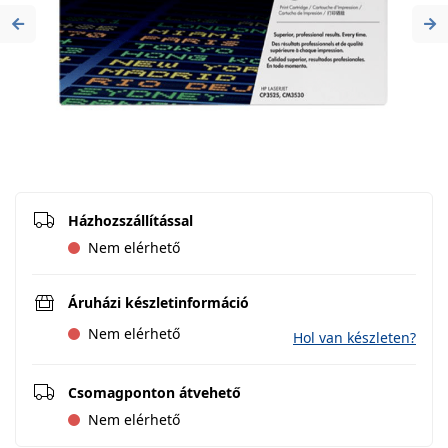
Previous
Ne
Házhozszállítással
Nem elérhető
Áruházi készletinformáció
Nem elérhető
Hol van készleten?
Csomagponton átvehető
Nem elérhető