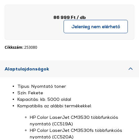
86 999 Ft
/ db
Jelenleg nem elérhető
Cikkszám:
253080
Alaptulajdonságok
Típus: Nyomtató toner
Szín: Fekete
Kapacitás: kb. 5000 oldal
Kompatibilis az alábbi termékekkel:
HP Color LaserJet CM3530 többfunkciós
nyomtató (CC519A)
HP Color LaserJet CM3530fs többfunkciós
nyomtató (CC520A)