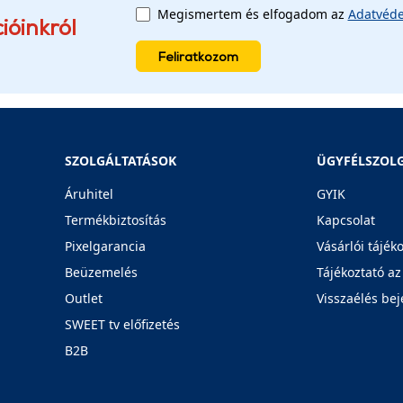
Megismertem és elfogadom az
Adatvéde
ióinkról
Feliratkozom
SZOLGÁLTATÁSOK
ÜGYFÉLSZOL
Áruhitel
GYIK
Termékbiztosítás
Kapcsolat
Pixelgarancia
Vásárlói tájék
Beüzemelés
Tájékoztató az
Outlet
Visszaélés bej
SWEET tv előfizetés
B2B