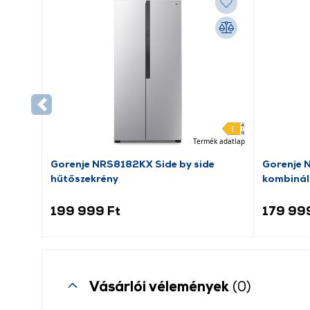
Termék adatlap
Gorenje NRS8182KX Side by side
Gorenje 
hűtőszekrény
kombinál
199 999 Ft
179 99
Vásárlói vélemények
(0)