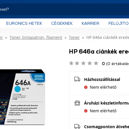
EURONICS HETEK
CÉGEKNEK
KARRIER
FELÚJÍT
er
Toner, tintapatron, filament
Toner
HP 646a ciánkék erede
HP 646a ciánkék ere
0
(0 értékelé
Házhozszállítással
Nem elérhető
Áruházi készletinform
Nem elérhető
Csomagponton átveh