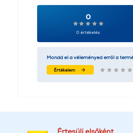
0
0 értékelés
Mondd el a véleményed erről a termé
Értékelem
Értesülj elsőként