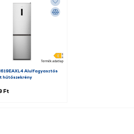
Termék adatlap
N619EAXL4 Alulfagyasztós
t hűtőszekrény
9 Ft