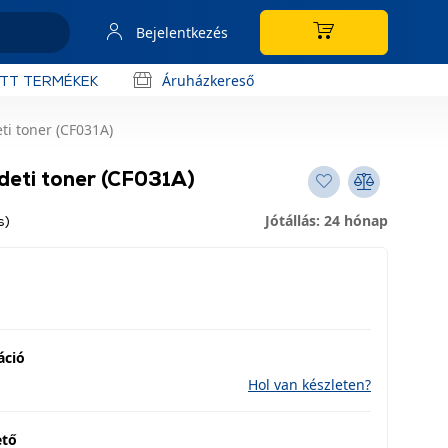
Bejelentkezés
Áruházkereső
OTT TERMÉKEK
ti toner (CF031A)
deti toner (CF031A)
Jótállás: 24 hónap
s)
áció
Hol van készleten?
ető